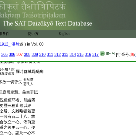
弘者
長者命終
已自食
自益
盜佛
賊之所抄掠
賊得
教法
利
群賊相謂。長
已自食
養
乳酪。
6
當設何計
用条件
使い方
English
非
器
雖復得乳無安置
根
1912_
湛然
述 ) in Vol. 00
謂唯有皮嚢可以盛之。
305
306
307
308
309
310
311
312
313
314
315
316
317
[行番号:
無
/
1
鑚搖。漿猶難得況復
名不知＊鑚
爾時群賊爲醍醐
無況復眞常
起見墮
多故一切皆失
惡失人
理寂照定慧。義當群賊
説種種耶者。引諸四
更歴三種止觀以結
之辭。文雖唯頓若更
一各有百二十八。故
合故立一心。依前重
番之後更云一心。便
立一心。謂此一心不