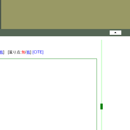
有
] [返り点:
無
/
有
]
[CITE]