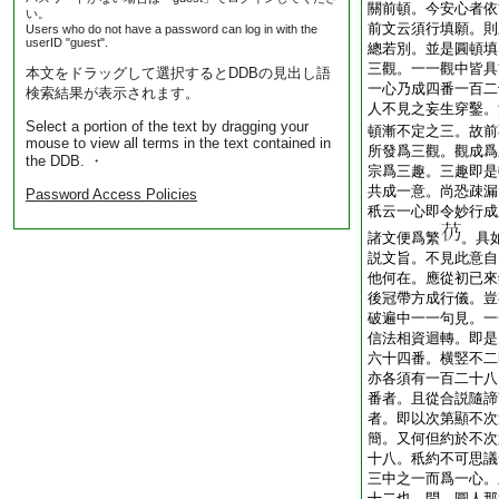
關前頓。今安心者依
い。
前文云須行填願。則
Users who do not have a password can log in with the
userID "guest".
總若別。並是圓頓填
三觀。一一觀中皆具
本文をドラッグして選択するとDDBの見出し語
一心乃成四番一百二
検索結果が表示されます。
人不見之妄生穿鑿。
Select a portion of the text by dragging your
頓漸不定之三。故前
mouse to view all terms in the text contained in
所發爲三觀。觀成爲
the DDB. ・
宗爲三趣。三趣即是
共成一意。尚恐疎漏
Password Access Policies
秖云一心即令妙行成
諸文便爲繁
。具
説文旨。不見此意自
他何在。應從初已來
後冠帶方成行儀。豈
破遍中一一句見。一
信法相資迴轉。即是
六十四番。横竪不二
亦各須有一百二十八
番者。且從合説隨諦
者。即以次第顯不次
簡。又何但約於不次
十八。秖約不可思議
三中之一而爲一心。
十二也。問。圓人那