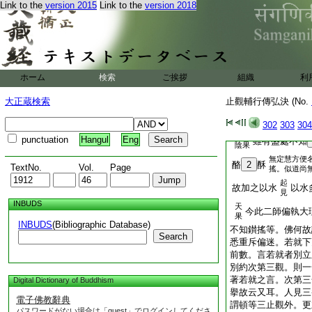
人天
Link to the
version 2015
Link to the
version 2018
乳酪
時放牧人
二乘
佛
所有諸牛悉爲群
滅
無
牛已無有婦女
慈
者畜牛唯爲醍醐不求
ホーム
検索
ご挨拶
組織
利
欽
而得之耶
我等無
慕
大正蔵検索
止觀輔行傳弘決 (No.
設復持戒
處
復共相
非常住本
302
303
304
人天
punctuation
Hangul
Eng
雖有盛處不知
陰果
無定慧方便
酪
2
酥
TextNo.
Vol.
Page
搖。似道尚
起
故加之以水
以水
見
INBUDS
天
今此二師偏執大
果
INBUDS
(Bibliographic Database)
不知鑚搖等。佛何故
Search
悉重斥偏迷。若就下
前數。言若就者別立
別約次第三觀。則一
著若就之言。次第三
Digital Dictionary of Buddhism
擧故云又耳。人見三
電子佛教辭典
謂頓等三止觀外。更
パスワードがない場合は「guest」でログインしてくださ