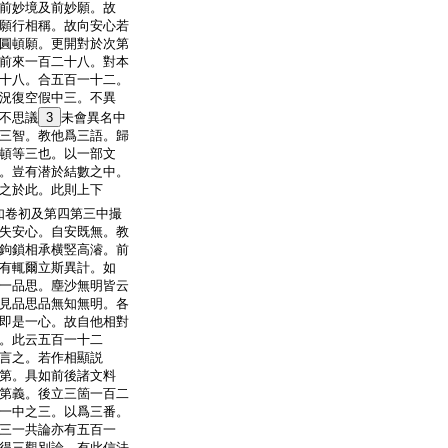
前妙境及前妙願。故
願行相稱。故向安心若
圓頓願。更開對於次第
前來一百二十八。對本
十八。合五百一十二。
況復空假中三。不異
不思議
3
未會異名中
三智。教他爲三語。歸
頓等三也。以一部文
。豈有潜於結數之中。
之於此。此則上下
如卷初及第四第三中撮
失安心。自安既無。教
鉤鎖相承横竪高濬。前
有輒爾立斯異計。如
一品思。塵沙無明皆云
見品思品無知無明。各
即是一心。故自他相對
。此云五百一十二
言之。若作相顯説
第。具如前後諸文料
第義。後立三箇一百二
一中之三。以爲三番。
三一共論亦有五百一
得三觀別論。有此信法