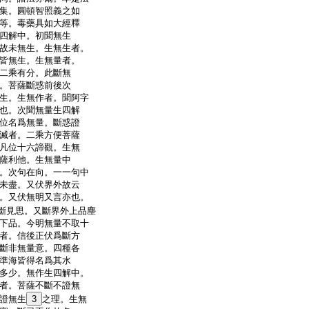
集。圓頓智照義之如
等。毒藥具如大經釋
四解中。初聞無生
故未無生。生無生者。
皆無生。生無量者。
二乘有分。此斷無
。菩薩斷惑前後次
生。生無作者。聞阿字
也。次聞無量生四解
位名爲無量。斷惑證
滅者。二乘方便菩薩
凡位十六諦觀。生無
薩利他。生無量中
。次句在向。一一句中
未盡。又伏界外故云
。又伏無明又言亦也。
斷見思。又斷界外上品塵
下品。今明無量不取十
者。信後正伏爲斷方
斷非無量意。四種各
準海皆得名爲其水
多少。無作生四解中。
者。菩薩不斷不證無
證無生
3
之理。生無