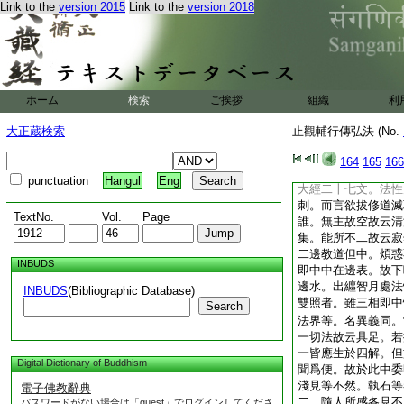
Link to the
version 2015
Link to the
version 2018
故知佛現及文殊初説
作四弘義準説可知。
次以偈結。初文言或
從。從佛唯佛在。知
聞生滅去四教之法。
此所聞法不出四諦。
ホーム
検索
ご挨拶
組織
利
初生生滅者。世與出
已故曰新新。四相所
大正蔵検索
止觀輔行傳弘決 (No.
也。戒慧略擧道諦。
無爲二種解脱。寂靜
164
165
166
求説道下化。生無生
punctuation
Hangul
Eng
大經二十七文。法性
刺。而言欲拔修道滅
TextNo.
Vol.
Page
誰。無主故空故云清
集。能所不二故云寂
二邊教道但中。煩惑
INBUDS
即中中在邊表。故下
邊水。出纒智月處法
INBUDS
(Bibliographic Database)
雙照者。雖三相即中
Search
法界等。名異義同。
一切法故云具足。若
一皆應生於四解。但
Digital Dictionary of Buddhism
聞爲便。故於此中委
淺見等不然。執石等
電子佛教辭典
二。隨人所感各見不
パスワードがない場合は「guest」でログインしてくださ