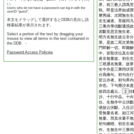
い。
界。前三教人謂爲苦
Users who do not have a password can log in with the
執。即是法界如成寶
userID "guest".
摩男縁。次聞無生生
本文をドラッグして選択するとDDBの見出し語
生生滅者。菩薩同凡
検索結果が表示されます。
三乘共學倶斷通惑故
若斷見思言無生者。
Select a portion of the text by dragging your
明方名無生故云非分
mouse to view all terms in the text contained in
第。是故二死次第無
the DDB. ・
門即解一切。即圓解
Password Access Policies
中。皆取伏位及出假
眞非無量故。初生生
三祇通名無量。故擧
生中亦是三乘同伏菩
分爲兩句。初句在行
皆云亦者。初句界内
亦也。下句塵沙未盡
故四念處云。
2
住
沙。十行中品。十向
住。生無作中云伏斷
便故云伏斷。入住正
受無量名者。如江河
無量。而其水量不無
初句總標。初生生滅
作。生無生中三乘同