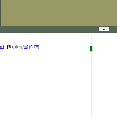
有
] [返り点:
無
/
有
]
[CITE]