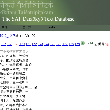
。猶屬通別神變故也。
聞法中二。初正聞法。
從佛等者明聞法所
識通現未。經卷唯滅後。
一一皆生四解不同。
初聞生滅生四解中。
用条件
使い方
English
世秖是四諦。生生不
相故曰遷移。即苦集
1912_
湛然
述 ) in Vol. 00
解脱略擧滅諦。即有爲
即是所證滅理。得佛上
167
168
169
170
171
172
173
174
175
176
177
178
179
[行番号:
無
/
解中云無刺者。此引
空中云何言有苦集之
耶。四皆無主故並云
淨。能謂道滅所謂苦
然。生無量解者。非於
不染故云獨拔。邊非
喩意如中道華離二
性空。生圓解中變非
性雙非。三一相即與
常樂略擧四
1
徳中二。備
據此意見相神變。一
於聲教此土所宜從
明十六。況聞通深
者。石毒寶藥性本不
同。諸法亦爾。本是法