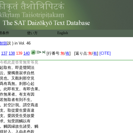
爾者不見四眞諦。是
。若能見四諦則得
更不受諸有。即此意
者。空見非空。妄謂是
無明。無明故取著空
著。若知無明不起
用条件
使い方
English
造新不起取有。畢
無明則成智明。故
智顗
説 ) in Vol. 46
無煩惱時則無明滅。
至老死滅。中論云。云何
137
138
139
140
[行番号:
無
/
有
] [返り点:
無
/
有
]
[CITE]
乃説常無常等六十二
今秖此是答常無常等見
起取有。即是聲聞法
云。樂獨善寂求自然
見也。又觀刹那空見
爲有爲無。刹那心起
。此即有支。有即含果。
作無果者。有支有因
若無取者有則不生。
。於空計我。謂空爲道
支。取從愛生愛喜違
支。愛因受生受故愛
求。知受因觸以有
。觸因縁故生諸受。觸
得於入。入由名色歌