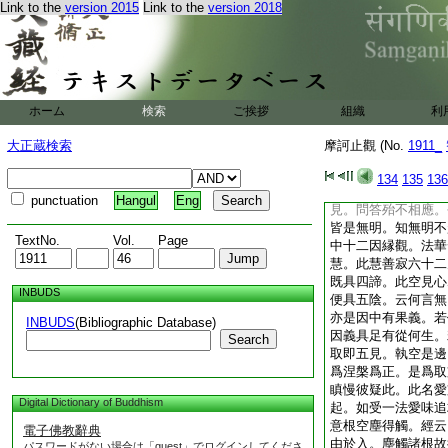
Link to the
version 2015
Link to the
version 2018
見中能動能出。若不
故久流轉生死大苦海
斷生死。生有既盡已
也。次明空見生支佛
空顛倒分別。倒即是
見。若知無明何所取
ホーム
検索
ご挨拶
組織
利
取有畢故不造新。不
故是不起無明。若無
大正蔵検索
摩訶止觀 (No.
1911_
有智慧時則無煩惱。
無明滅則諸行滅。乃
134
135
136
聲聞觀十二因縁義。
punctuation
Hangul
Eng
見。問答殆不相應。
皆是無明。知無明不
TextNo.
Vol.
Page
中十二因縁觀。法華
慧。此慧善寂六十二
既具四諦。此空見心
INBUDS
便具五陰。云何言無
亦是因中有果義。若
INBUDS
(Bibliographic Database)
因義具足有從何生。
Search
取即五見。執空是邊
爲涅槃爲正。是爲取
瞋慢彼疑此。此名愛
Digital Dictionary of Buddhism
起。如受一法愛味追
意根空塵得觸。經云
電子佛教辭典
由於入。塵觸諸根故
パスワードがない場合は「guest」でログインしてくださ