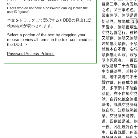
い。
羅邏三事。色有五胞
Users who do not have a password can log in with the
之名。又三事名色。
userID "guest".
業由無明。無明是過
本文をドラッグして選択するとDDBの見出し語
切諸見。故能成
1
検索結果が表示されます。
田愛水。無明覆蔽生
空見起善惡行。種於
Select a portion of the text by dragging your
又顛倒。無明又無明
mouse to view all terms in the text contained in
若知無明顛倒。不須
the DDB. ・
體性本自不實。妄想
Password Access Policies
顛倒無明即寢。寢故
明老死寢者。一百四
寢故是破二十五有侵
生支佛法界。若於空
滅。若不識者尚不出
蠶作繭。何得成支佛
見。多墮網中不能自
諸使。亦不自知空見
吠。自行化他全無道
法者。既識空見諦縁
故自欣。知病故愍彼
樂。空見陰界是苦。
道。四倒破是滅。約
一夜。凡生幾許百千
生。日夜既爾。何況
爾餘見亦然。能生之