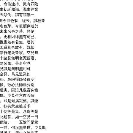
。命能連持。識有四陰
由初託胎識。識由往業
去顛倒。謂有謂無一
辦今世色躯。經云。識種業
名色芽。今復顛倒迷於
未來名色之芽。顛倒
。更相因縁無有窮已。
推畫若有若無。達其
因縁和合故有。既知
諸行老死皆寢。空見無
十諸見無明老死皆寢。
除習氣。是名空見
見識是無明無明可
空見。爲見造業如
耶。鼻隔禪師發得空
拔。散心法師雖分別
過患。闇證凡龜盲狗穭
氣。空見生六度菩薩
。即是知病識藥。識藥
。欲共衆生離苦求
十使等是集。念處等是
此起誓。如一空見一日
億陰。一一五陰即是衆
一世。何況無量世。空見既
見既多。所生之陰則不