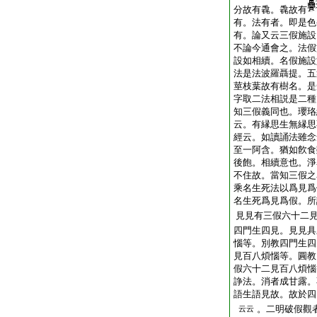
分故有毳。毳故有
有。法有者。即是色
有。論又云三假施設
不論今通會之。法假
設如相續。名假施設
法是法波羅聶提。五
莖枝葉故有樹名。是
字取二法相説是二種
知三假義同也。瓔珞
云。有縁思生無縁思
經云。如讀誦法雖念
至一阿含。猶如飮食
後飽。相續意也。淨
不住故。當知三假之
乘名生死法以爲見爲
名生死爲見爲假。所
見見有三假六十二
四門生四見。見見具
惱等。別教四門生四
見百八煩惱等。圓教
假六十二見百八煩惱
諍法。消者成甘露。
語生語見故。故於四
。二明破假觀
云云