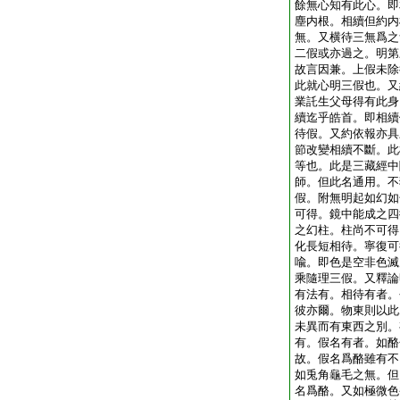
餘無心知有此心。即
塵内根。相續但約内
無。又横待三無爲之
二假或亦過之。明第
故言因兼。上假未除
此就心明三假也。又
業託生父母得有此身
續迄乎皓首。即相續
待假。又約依報亦具
節改變相續不斷。此
等也。此是三藏經中
師。但此名通用。不
假。附無明起如幻如
可得。鏡中能成之四
之幻柱。柱尚不可得
化長短相待。寧復可
喩。即色是空非色滅
乘隨理三假。又釋論
有法有。相待有者。
彼亦爾。物東則以此
未異而有東西之別。
有。假名有者。如酪
故。假名爲酪雖有不
如兎角龜毛之無。但
名爲酪。又如極微色