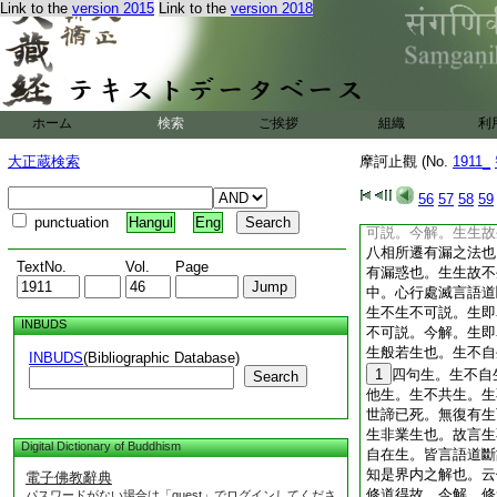
Link to the
version 2015
Link to the
version 2018
皆唾破故言生不可得
秖是圓解。圓解始終
亦非始終。那有因果
不可得。將彼經意釋
義分明。佛自釋六句
生名爲生故不可説。
ホーム
検索
ご挨拶
組織
利
生者無明也。二乘證
言不生名爲生。依佛
大正蔵検索
摩訶止觀 (No.
1911_
之惑。不生
4
而名
顛倒。心行處滅言語
56
57
58
59
生生不可説。生生故
punctuation
Hangul
Eng
可説。今解。生生故
八相所遷有漏之法也
TextNo.
Vol.
Page
有漏惑也。生生故不
中。心行處滅言語道
生不生不可説。生即
INBUDS
不可説。今解。生即
生般若生也。生不自
INBUDS
(Bibliographic Database)
1
四句生。生不自
Search
他生。生不共生。生
世諦已死。無復有生
生非業生也。故言生
Digital Dictionary of Buddhism
自在生。皆言語道斷
知是界内之解也。云
電子佛教辭典
修道得故。今解。修
パスワードがない場合は「guest」でログインしてくださ