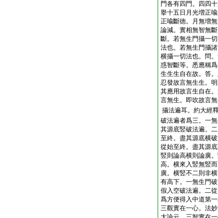
門各有四門。四四十
擧十五日月光増正喩
正喩斷徳。月無増無
論減。實相無智無斷
斷。若無生門攝一切
法也。若無生門攝諸
横攝一切法也。問。
惑智斷等。悉應稱爲
生生生自在故。答。
忍發故言無生生。明
其應用故言生自在。
言無生。即吹故言無
攝法遍耳。約大經
破法遍者爲三。一無
其源底竪破法遍。二
至終。盡其源底横破
從始至終。盡其源底
竪則論高横則論廣。
高。横來入竪無竪而
廣。横竪不二則非横
有高下。一無生門破
假入空破法遍。二從
爲方便得入中道第一
三觀實在一心。法妙
大論云。三智實在一