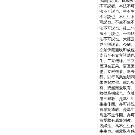
者證
2
實。此義與
不可説者。本法不可
法不可説也。生不生
不可説也。不生生不
可説也。不生不生不
法不可説也。後二句
法不可説也。一句結
法不可説也。大經云
亦可得説者。今解。
亦如佛藏遍吹即成也
支乃至有支立諸法也
生。二立機縁。三立
因現在五果。更互因
也。立根機者。過去
行。以行爲業無明潤
果更起本習。或起析
有。或起漸愛取有。
故得爲機縁也。立聲
感三藏教。是爲生生
生生作因。亦可得説
有感於通教。是爲生
爲生不生作因。亦可
漸愛取有感於別教。
因縁法。爲不生生作
生生也。頓愛取有感