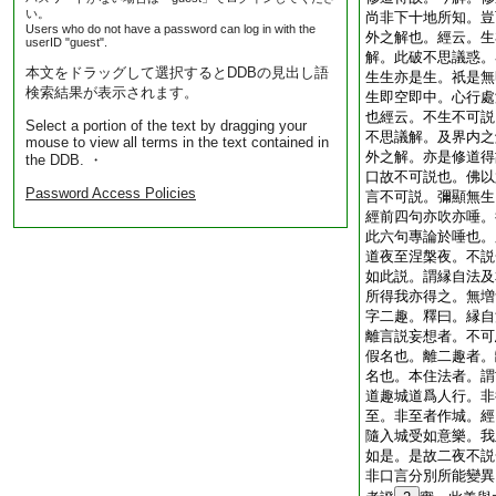
い。
尚非下十地所知。豈
Users who do not have a password can log in with the
外之解也。經云。生
userID "guest".
解。此破不思議惑。
本文をドラッグして選択するとDDBの見出し語
生生亦是生。祇是無
検索結果が表示されます。
生即空即中。心行處
也
經云。不生不可説
Select a portion of the text by dragging your
不思議解。及界内之
mouse to view all terms in the text contained in
外之解。亦是修道得
the DDB. ・
口故不可説也。佛以
Password Access Policies
言不可説。彌顯無生
經前四句亦吹亦唾。
此六句專論於唾也。
道夜至涅槃夜。不説
如此説。謂縁自法及
所得我亦得之。無増
字二趣。釋曰。縁自
離言説妄想者。不可
假名也。離二趣者。
名也。本住法者。謂
道趣城道爲人行。非
至。非至者作城。經
隨入城受如意樂。我
如是。是故二夜不説
非口言分別所能變異