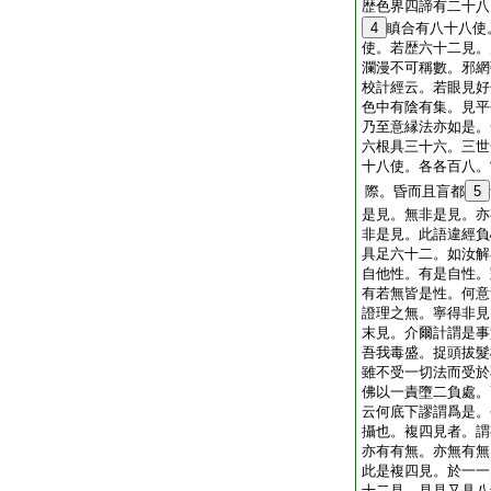
歴色界四諦有二十八
4
瞋合有八十八使
使。若歴六十二見。
瀾漫不可稱數。邪網
校計經云。若眼見好
色中有陰有集。見平
乃至意縁法亦如是。
六根具三十六。三世
十八使。各各百八。
際。昏而且盲都
5
是見。無非是見。亦
非是見。此語違經負
具足六十二。如汝解
自他性。有是自性。
有若無皆是性。何意
證理之無。寧得非見
末見。介爾計謂是事
吾我毒盛。捉頭拔髮
雖不受一切法而受於
佛以一責墮二負處。
云何底下謬謂爲是。
攝也。複四見者。謂
亦有有無。亦無有無
此是複四見。於一一
十二見。見見又具八