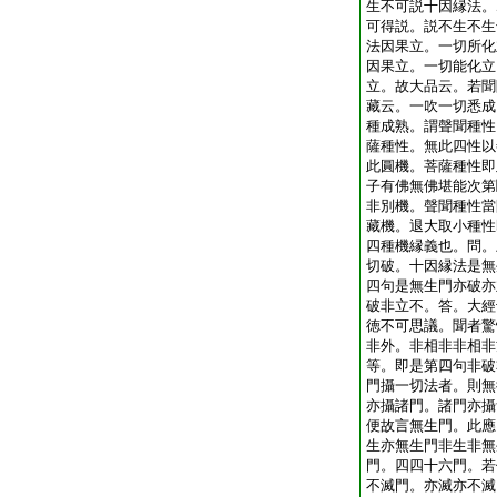
生不可説十因縁法。
可得説。説不生不生
法因果立。一切所化
因果立。一切能化立
立。故大品云。若聞
藏云。一吹一切悉成
種成熟。謂聲聞種性
薩種性。無此四性以
此圓機。菩薩種性即
子有佛無佛堪能次第
非別機。聲聞種性當
藏機。退大取小種性
四種機縁義也。問。
切破。十因縁法是無
四句是無生門亦破亦
破非立不。答。大經
徳不可思議。聞者驚
非外。非相非非相非
等。即是第四句非破
門攝一切法者。則無
亦攝諸門。諸門亦攝
便故言無生門。此應
生亦無生門非生非無
門。四四十六門。若
不滅門。亦滅亦不滅