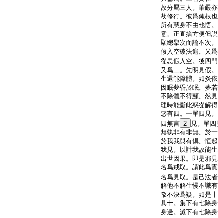
故分屬三人。華嚴亦
劫修行。彼爲鈍根也
所有慧身不由他悟。
意。正直捨方便但説
顯總擧次而論不次。
假入空破法遍。又爲
從思假入空。後四門
又爲二。先明見假。
生還能障體。如炎依
因眠夢昏於眠。夢若
不除體不得顯。然見
理時能斷此惑從解得
惑有四。一單四見。
四無言
2
見。單四
無執非有非無。於一
於我我與有倶。恒起
我見。以計我故能生
出世因果。即是邪見
名爲戒取。謂此爲實
名爲見取。是己法者
解他不解生慢不識有
豫不決爲疑。如是十
具十。集下有七除身
身邊。滅下有七除身