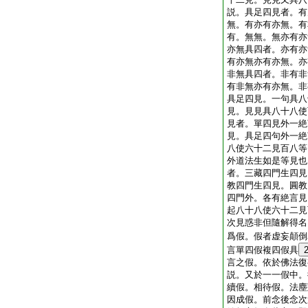
説。具足四見者。有
無。有亦有亦無。有
有。無無。無亦有亦
亦無具四者。亦有亦
有亦無亦有亦無。亦
非無具四者。非有非
有非無亦有亦無。非
具足四見。一句具八
見。見見具八十八使
見者。單四見外一絶
見。具足四句外一絶
八使六十二見百八等
外道法生如是等見也
者。三藏四門生四見
教四門生四見。圓教
四門外。各有絶言見
起八十八使六十二見
次見惑非但隨解得名
爲假。假者虚妄顛倒
言單四假複四假具
言之假。依於佛法復
説。又於一一假中。
續假。相待假。法塵
因成假。前念後念次