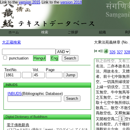
Link to the
version 2015
Link to the
version 2018
爲種性清淨者。本性
所弊。今觀空除惑。
空。爲求相好者。相
空。爲淨諸佛法者。
切三寶。今觀遣執。
空。又一切法亦得空
ホーム
検索
ご挨拶
組織
利
法者。無性空也。生
空。實性倶非有者。
大正蔵検索
大乘法苑義林章 (No.
性所得明。執無爲有
所得亦空。故名無所
326
327
328
前十七空中。開無性
punctuation
Hangul
Eng
執之自性空。又有三
名法。二亦本故名法
TextNo.
Vol.
Page
法。用故名生。又體
者。前十七中除無所
空。一切識所縁境皆
INBUDS
上縁一切倶空。三互
互無空。牛中無馬等
INBUDS
(Bibliographic Database)
之互無空。二十空者
Search
取十七空中無所得以
散爲二。散空･不散
爲散空也。又釋無漏
Digital Dictionary of Buddhism
又開相空爲二
1
空
名自相空。八十種好
電子佛教辭典
識觀於十六中。十四
パスワードがない場合は「guest」でログインしてくださ