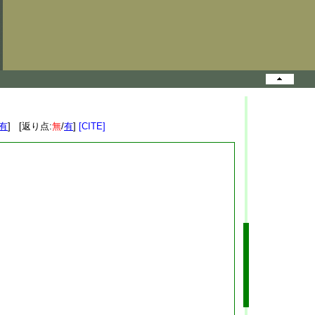
有
] [返り点:
無
/
有
]
[CITE]