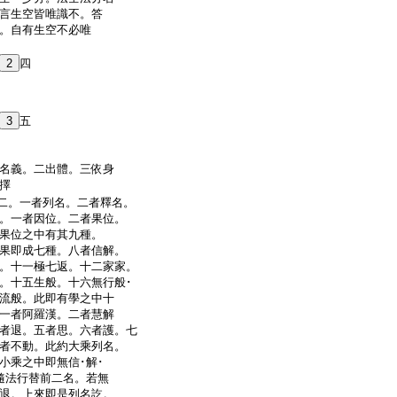
言生空皆唯識不。答
。自有生空不必唯
2
四
3
五
名義。二出體。三依身
擇
二。一者列名。二者釋名。
。一者因位。二者果位。
果位之中有其九種。
果即成七種。八者信解。
。十一極七返。十二家家。
。十五生般。十六無行般･
流般。此即有學之中十
一者阿羅漢。二者慧解
者退。五者思。六者護。七
者不動。此約大乘列名。
小乘之中即無信･解･
隨法行替前二名。若無
退。上來即是列名訖。