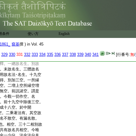
空也。法本無縁。爲惑
顯本性種性。故名本性
空也。相好
2
觀故名相好
一切法空也。由遍計一
淨諸佛法故。名一切法
。不但佛法。補特伽羅
用条件
使い方
English
･法二執體無自性故名
無性空。由生･法無性之
1861_
窺基
撰 ) in Vol. 45
還成其病。今觀無
得空。言十八空者。
329
330
331
332
333
334
335
336
337
338
339
340
341
[行番号:
無
/
爲二。加自性空。法
釋。一總故名生。別故
。末故名生。三體故名
用故名法･名生。十九空
得。別加三空。一所縁
空。二増上空所縁空増
無空。前説諸空。謂是
。今觀一切作空。名
。前十九空中除後三空。
成十八空。於中開
空。二乘著法有。其空故
名不散空。有漏名散。
也。相空。三十二相別故
共有故名共相空。今唯
全一少分。法全法分名