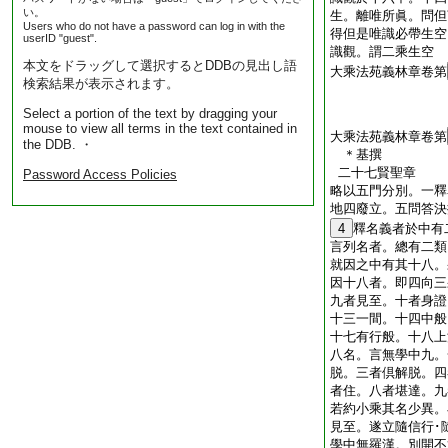
い。
生。離唯所眞。問但
Users who do not have a password can log in with the
得但是唯識必帶生空
userID "guest".
識觀。謂二乘生空
本文をドラッグして選択するとDDBの見出し語
大乘法苑義林章卷第
検索結果が表示されます。
Select a portion of the text by dragging your
mouse to view all terms in the text contained in
大乘法苑義林章卷第
the DDB. ・
＊基撰
二十七賢聖章
Password Access Policies
略以五門分別。一釋
地四廢立。五問答決
4
釋名義者於中有
言列名者。總有二類
就因之中有其十八。
因十八者。即四向三
九者見至。十者身證
十三一間。十四中般
十七有行般。十八上
八名。言無學中九。
脱。三者倶解脱。四
者住。八者堪達。九
若約小乘其名少異。
見至。遂立隨信行･
學中無羅漢。別開不