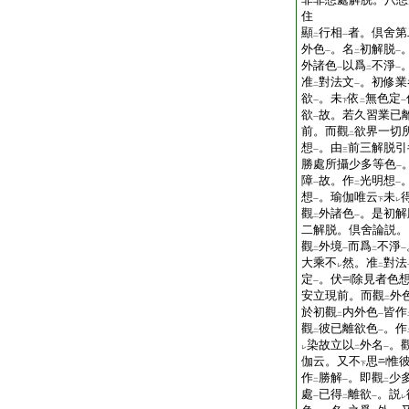
住
顯
行相
者。倶舍第
二
一
外色
。名
初解脱
一
二
一
外諸色
以爲
不淨
一
二
一
准
對法文
。初修業
二
一
欲
。未
依
無色定
一
下
二
一
欲
故。若久習業已
一
前。而觀
欲界一切
二
想
。由
前三解脱引
一
三
勝處所攝少多等色
一
障
故。作
光明想
一
二
一
想
。瑜伽唯云
未
一
下
レ
觀
外諸色
。是初解
二
一
二解脱。倶舍論説。
觀
外境
而爲
不淨
二
一
二
一
大乘不
然。准
對法
レ
二
定
。伏
除見者色
一
安立現前。而觀
外
二
於初觀
内外色
皆作
二
一
觀
彼已離欲色
。作
二
一
染故立以
外名
。
レ
二
一
伽云。又不
思
惟
下
作
勝解
。即觀
少
二
一
二
處
已得
離欲
。説
一
二
一
レ