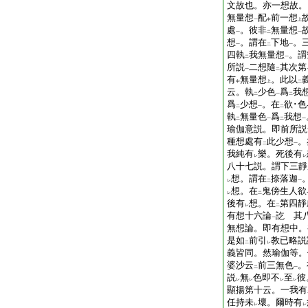
文故也。亦一想故。
無量想
配
前一想
一
中
上
處
。彼非
無量想
一
二
一
想
。謂在
下地
。
一
二
一
四執
我無量想
。謂
二
一
所説
二想隨
其次第
一
二
有
無量想
。此以
中
上
二
云。執
少色
爲
我
二
一
二
爲
少想
。在
欲･色
二
一
二
執
無量色
爲
我想
二
一
二
一
瑜伽意説。即前所説
種想處有
此少想
。
二
一
我純有
樂。死後有
レ
レ
八十七説。謂下三靜
想。謂在
捺落迦
レ
二
一
想。在
鬼傍生人欲
レ
二
後有
想。在
第四靜
レ
二
有想十六論
訖
其八
一
無想論。即有想中。
是如
前引
教已略説
二
レ
義皆同。然瑜伽等。
婆沙云
前三無色
。
二
一
説
無
色即不
至
彼
レ
レ
レ
レ
顯揚第十云。一我有
任持未
壞。爾時有
レ
レ