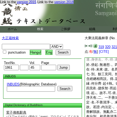
Link to the
version 2015
Link to the
version 2018
便於
世間
住
有邊
二
一
中
無際
。便於
世間
一
二
一
二種倶行
。便於
世
一
二
憶
念壞劫分位
。
一
諸器世間無
所得
故
二
一
由
有
是行相
故。
レ
二
一
ホーム
検索
ご挨拶
組織
利
説。此第四見依
捷
二
慮宿住智
起。然毘
一
大正蔵検索
大乘法苑義林章 (No.
至
地獄
上至
初定
二
一
中
上
便作
是念
。過
此
319
320
321
二
一
レ
邊。二傍見
無邊
点:
有
/
無
]
[CITE]
レ
二
一
punctuation
Hangul
Eng
依
天眼及神境通
。
二
一
運
身傍去。不
得
レ
レ
二
TextNo.
Vol.
Page
於
傍起
無邊想
。
レ
二
一
在
待
未來
故。名
一
二
一
七
別。餘三見同。
一
INBUDS
含經總相而説。得
レ
縁
何分齊
起
執。
INBUDS
(Bibliographic Database)
二
一
四見依
捷疾智
而起
Search
二
一
境
起
。故不
可
依
一
上
レ
レ
淨天有
二。一不善
レ
定
名
不善清淨
。
一
二
一
Digital Dictionary of Buddhism
故。若證
内法定
。
二
一
善解脱故。無亂亦二
電子佛教辭典
有分別。初是善清淨
パスワードがない場合は「guest」でログインしてくださ