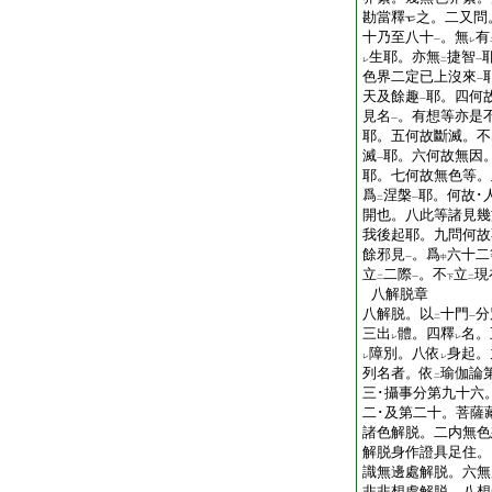
勘當釋
之。二又問
十乃至八十
。無
有
一
レ
生耶。亦無
捷智
レ
二
一
色界二定已上沒來
一
天及餘趣
耶。四何
一
見名
。有想等亦是
一
耶。五何故斷滅。不
滅
耶。六何故無因
一
耶。七何故無色等。
爲
涅槃
耶。何故･
二
一
開也。八此等諸見幾
我後起耶。九問何故
餘邪見
。爲
六十二
一
中
立
二際
。不
立
現
二
一
下
二
八解脱章
八解脱。以
十門
分
二
一
三出
體。四釋
名。
レ
レ
障別。八依
身起。
レ
レ
列名者。依
瑜伽論
二
三･攝事分第九十六
二･及第二十。菩薩
諸色解脱。二内無色
解脱身作證具足住。
識無邊處解脱。六無
非非想處解脱。八想