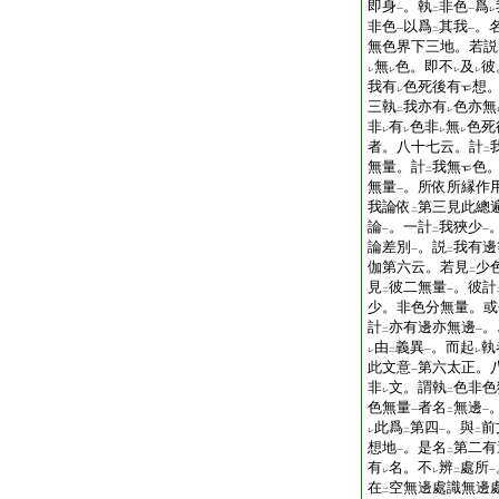
即身
。執
非色
爲
一
二
一
レ
非色
以爲
其我
。
一
二
一
無色界下三地。若説
無
色。即不
及
彼
レ
レ
レ
レ
我有
色死後有
想
レ
三執
我亦有
色亦無
二
レ
非
有
色非
無
色死
レ
レ
レ
レ
者。八十七云。計
二
無量。計
我無
色
二
無量
。所依所縁作
一
我論依
第三見此總
二
論
。一計
我狹少
一
二
一
論差別
。説
我有邊
一
二
伽第六云。若見
少
二
見
彼二無量
。彼計
二
一
少。非色分無量。或
計
亦有邊亦無邊
。
二
一
由
義異
。而起
執
レ
二
一
レ
此文意
第六太正。
一
非
文。謂執
色非色
レ
二
色無量
者名
無邊
一
二
一
此爲
第四
。與
前
レ
二
一
二
想地
。是名
第二有
一
二
有
名。不
辨
處所
レ
レ
二
一
在
空無邊處識無邊
二