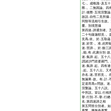
七
。成唯識･及五
一
際
。二無因論。四
一
計
後際
五現涅槃論
二
一
故説
自性二見所攝
二
一
同類等流相引生故。
覆。別境慧攝
第四迷
諦通別者。
レ
二十句薩迦耶見
。
一
見爲
依。於
五取蘊
レ
二
迷
於苦
。准
此即
二
一
レ
迷
苦諦
。於
餘三
二
一
二
能
有
此廣分別
故
レ
レ
二
一
迷
集諦
起。五十八
二
一
謂諸沙門若婆羅門。
迷
集諦
起。四有邊
二
一
起。五十八云。又
レ
亦名
迷
苦邪見
。
二
レ
一
無漏果
故。有
計
一
レ
二
定道而爲
問故。迷
涅槃論。五十八説。
中所説。皆以
行相
二
擧
行別
不
擧
行總
二
一
レ
二
名
第四迷諦之相
二
第五問答分別者。如
界繋。幾無色界繋。