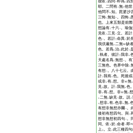
彼依
四問
即爲
四
二
一
二
耶。二問有
無
他世
二
三
他問不
知。毘婆沙
レ
三怖
無知
。四怖
二
一
二
也。上來五類是前際
想論有
十六
。瑜伽
二
一
見依
三見
立。若計
二
一
色
。若計
命異
於
一
三
二
我倶遍無
二無
缺
レ
色。若爲
治
此於
レ
レ
二
執者。彼計
我非
レ
三
レ
天處名爲
無想
。有
二
一
三無色。色界中除
二
有想
。八十七云。
一
計
我有
色。死後或
二
レ
或非
有
想。非
無
レ
レ
見
故。計
我無
色
上
二
レ
非
有
想。非
無
レ
レ
レ
二無
缺見
故。説
レ
レ
一
二
想非
有
色非
無
レ
レ
レ
レ
レ
有想非無想亦爾
。
一
後初有想四句。與
二
想非無想初四句
。
一
同。依
於
命者
即
下
二
一
上
。立
此三種四句
上
二