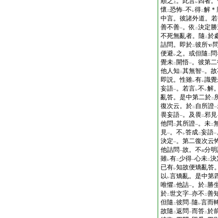
順之
。此言
四者。
上
レ
懷
恐怖
不
得
解＊
二
一
レ
二
中言。彼諸外道。若
善不善
。依
決定勝
一
二
不死無亂者。隨
於
二
詰問。即於
彼所
二
便避
之。或但隨
問
レ
二
覺未
開悟
。彼第二
二
一
他人知
其無智
。故
二
一
即説。性雖
有
識覺
レ
レ
妄語
。若言
不
解
一
レ
レ
亂答。是中第二於
二
復次云。於
自所證
二
一
畏妄語
。及畏
邪見
一
二
他問
其所證
。未
二
一
二
見
。不
答成
妄語
一
レ
二
一
決定
。第二復次云
一
他詰問
故。不
分明
一
四
雖
有
少得
心未
決
レ
二
一
二
已有
知故便矯亂答
レ
以
言矯亂。是中第
レ
唯懼
他詰
。於
勝
二
一
二
於
世文字
亦不
善
二
一
二
但隨
彼問
隨
言而
二
一
レ
故隨
返問
而答
於
二
一
二