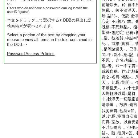
い。
前清淨天。於
自不
二
Users who do not have a password can log in with the
無亂
。後不清淨天
userID "guest".
一
所
詰問
。便託
餘
二
一
二
本文をドラッグして選択するとDDBの見出し語
心定
不
善巧
故。
一
二
一
検索結果が表示されます。
既稱
不死無亂
。復
二
一
聖諦･無想定
已得
一
中
Select a portion of the text by dragging your
勝。彼若於
中詰
mouse to view all terms in the text contained in
レ
レ
記
。或撥
實有
。
the DDB. ・
一
二
一
是等諸過失
。已作
レ
一
Password Access Policies
問
中
皆不
應
記。
一
上
レ
レ
不死
。亦名
無亂
一
二
一
亂
者。即一不字貫
一
或彼自稱。作
此無
二
責之
名爲
矯亂
。
一
二
一
天
。此爲
能問
。
一
二
一
不矯亂天
。八十七
一
因則輕咲以爲
是答
二
一
非
我淨天一切隱密
三
清淨道
。故設
矯言
一
二
我劣昧爲
他所
知
レ
以
此爲
室而自安處
レ
レ
而爲
室故。以自安
レ
不
能
矯言
。但作
レ
二
一
二
詰
。隨
彼所
答。
一
二