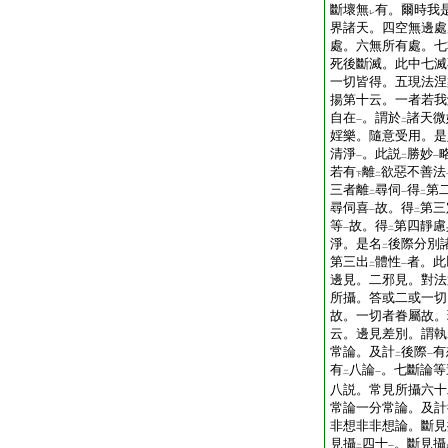
斷壞無
有。爾時我
レ
界諸天。四空無邊處
處。六無所有處。七
死後斷滅。此中七滅
一切皆得。五現法涅
揚第十云。一者若我
自在
。謂於
諸天微
一
二
婬樂。隨意受用。是
清淨
。此説
勝妙
一
二
一
若有
離
欲惡不善法
下
二
三者離
尋伺
得
第
二
一
二
尋伺喜
故。得
第三
一
二
等
故。得
第四靜慮
一
二
淨。是名
後際分別
二
第三出
體性
者。此
二
一
邊見。二邪見。對法
所攝。答或二或一切
故。一切者眷屬故。
云。邊見差別。謂執
常論。及計
後際
有
二
一
有
八論
。七斷論等
二
一
八説。常見所攝六十
常論一分常論。及計
非想非非想論。斷見
見攝
四十
。斷見攝
二
一