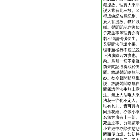
藏攝故。理實大乘非
説大乘有此三故。又
得成佛記名爲記別。
於大菩提故。猶如以
咲。聲聞聞記亦復如
子死生事等理實亦有
若不待請憍慢便生。
又聲聞法但證小果。
理非至極行不包弘説
正法廣陳云方廣也。
乘。爲引一切不定聲
前未聞記彼得成於佛
聞。故説聲聞略無記
妙。欲令聲聞起尊重
説。故説聲聞略無自
聞四諦等法生無上意
法。無上大法唯大乘
法花一往化不定人。
唯有其九。實可具有
同法花經。亦依小乘
名無方廣有十一部。
死生之事。分明顯示
小乘經中亦顯佛慈悲
問而便自説。如初轉
法華略無此二。説大