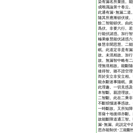
染有漏名所棄捨。能
成唯識論第十卷云。
此通有漏･無漏二道
隨其所應漸頓伏彼。
餘二智能頓伏。由此
爲伏。非要六行。若
行能伏諸惑。加行智
極果修慧能伏諸惑六
修慧非聞思慧。二能
眠。此道定非是有漏
故。未泯相故。加行
故。無漏智中略有二
理無境相故。能斷隨
後得智。雖不證空理
而於安立非安立相。
能永斷迷事隨眠。廣
此理趣。一切見惑及
本智斷。親證理故。
二智斷。此在二乘非
不斷煩惱迷事惑故。
一時斷故。又所知障
菩薩十地後得亦斷。
故能斷障道通三智。
漏･無漏。此説定中
思亦能制伏･三能斷