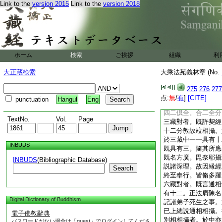
Link to the
version 2015
Link to the
version 2018
中第三卷説。護大乘
九。謂除因縁･譬喩
九部。故知聲聞具有
餘三名爲聲聞。聲聞
等。故瑜伽二十五説
無有能得無上果故。
ホーム
検索
ご挨拶
組織
利
有。法花經中第一卷
法隨順衆生。説入大
大正蔵検索
大乘法苑義林章 (No.
彼自説九。謂除記別
具有十二。故知二藏
275
276
277
四句分別。一大全非
点:
無
/
有
]
[CITE]
punctuation
Hangul
Eng
非大。如涅槃經。三
四二倶全。合二全分
TextNo.
Vol.
Page
三藏對者。既許契經
十二分教故竝相攝。
於三藏中一一具有十
INBUDS
既具有三。隨其所應
既名方廣。毘奈耶攝
INBUDS
(Bibliographic Database)
説諸深理。故因縁經
Search
終至奉行。皆脩多羅
六藏對者。既言通相
有十二。正法廣陳名
Digital Dictionary of Buddhism
記諸弟子死生之事。
已上總説通相相攝。
電子佛教辭典
別相相攝者。於中亦
パスワードがない場合は「guest」でログインしてくださ