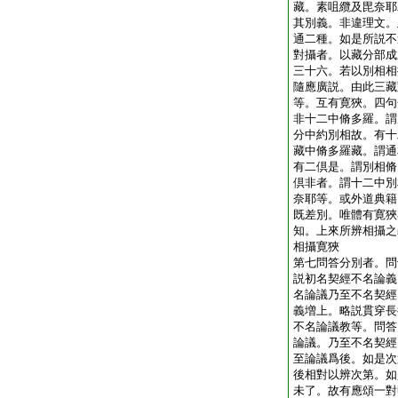
藏。素咀纜及毘奈耶
其別義。非違理文。
通二種。如是所説不
對攝者。以藏分部成
三十六。若以別相相
隨應廣説。由此三藏
等。互有寛狹。四句
非十二中脩多羅。謂
分中約別相故。有十
藏中脩多羅藏。謂通
有二倶是。謂別相脩
倶非者。謂十二中別
奈耶等。或外道典籍
既差別。唯體有寛狹
知。上來所辨相攝之
相攝寛狹
第七問答分別者。問
説初名契經不名論義
名論議乃至不名契經
義増上。略説貫穿長
不名論議教等。問答
論議。乃至不名契經
至論議爲後。如是次
後相對以辨次第。如
未了。故有應頌一對