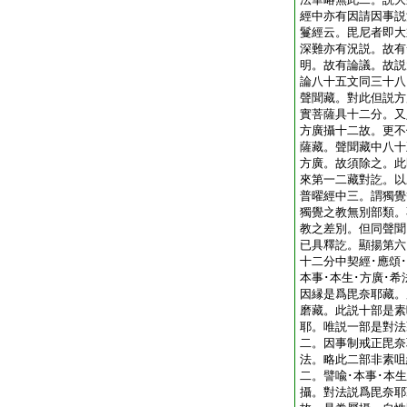
經中亦有因請因事説
鬘經云。毘尼者即大
深難亦有況説。故有
明。故有論議。故説
論八十五文同三十八
聲聞藏。對此但説方
實菩薩具十二分。又
方廣攝十二故。更不
薩藏。聲聞藏中八十
方廣。故須除之。此
來第一二藏對訖。以
普曜經中三。謂獨覺
獨覺之教無別部類。
教之差別。但同聲聞
已具釋訖。顯揚第六
十二分中契經･應頌･
本事･本生･方廣･
因縁是爲毘奈耶藏。
磨藏。此説十部是素
耶。唯説一部是對法
二。因事制戒正毘奈
法。略此二部非素咀
二。譬喩･本事･本
攝。對法説爲毘奈耶