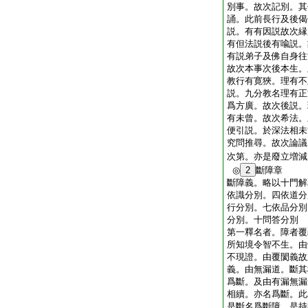
別事。故次記別。其
誦。此前長行及後偈
説。有有因説故次縁
有但法説後有喩説。
有説弟子及佛自身往
故次本事次後本生。
教行有寛狹。理有不
説。九分教名理有正
爲方廣。故次後説。
有未曾。故次希法。
便引説。於深法相未
究問推尋。故次論議
次第。亦是廢立増減
◎
2
斷障章
斷障義。略以十門解
依識分別。四依道分
行分別。七依品分別
分別。十問答分別
第一釋名者。障者覆
所知境令智不生。由
不現證。由覆閡義故
義。由無漏道。斷其
爲斷。及由有漏無漏
相續。亦名爲斷。此
是斷名爲斷障。是持