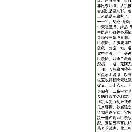
故。是眷屬攝。自性
非毘奈耶攝。故説彼
眷屬説是毘奈耶。各
上來總是三藏對也。
十一説。契經･應頌･
中素咀纜攝。縁起･
中毘奈耶藏并眷屬攝
譬喩等三是彼眷屬。
咀纜攝。方廣廣博正
薩藏。論議一種。通
此中意説。十二分教
咀纜攝。四通二藏毘
纜攝。一通二藏阿毘
十種。菩薩藏内唯有
菩薩素咀纜攝。以聲
彼五以爲聲聞素咀纜
彼五。三十八云。十
等四亦非二藏中素咀
及助伴爲毘奈耶故。
但説因犯而制於戒名
毘奈耶攝。眷屬隨之
從如是終至奉行皆脩
説十部名爲素咀纜故
纜。因請因事而説於
爲素咀纜也。此三相