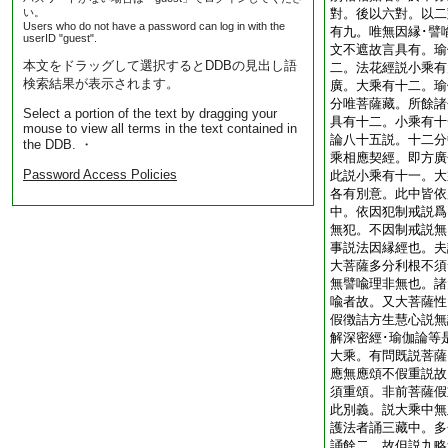
い。
對。後以六對。以二
Users who do not have a password can log in with the
有九。唯無因縁･譬
userID "guest".
文不遮故言具有。瑜
本文をドラッグして選択するとDDBの見出し語
二。法花經説小乘有
検索結果が表示されます。
廣。大乘有十二。瑜
分唯菩薩藏。所餘諸
Select a portion of the text by dragging your
具有十二。小乘有十
mouse to view all terms in the text contained in
論八十五説。十二分
the DDB. ・
乘相應契經。即方廣
Password Access Policies
此説小乘有十一。大
各有別意。此中皆依
中。依因犯制戒説爲
無犯。不因制戒説無
事説法因縁經也。夫
大菩薩多分利根不須
無譬喩理非無也。諸
喩者故。又大菩薩性
假徴詰方生慧心説無
解深密經･瑜伽論等
大乘。有問既説菩薩
應無應頌不假重説故
須重頌。非前菩薩假
此別義。説大乘中無
護法者誦三藏中。多
誦餘二。故但説九略