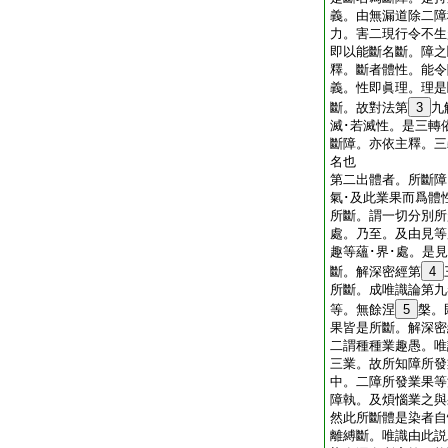
義。由無漏道除二障
力。害二現行令不生
即以能斷名斷。障之
釋。斷者體性。能令
義。性即眞理。理是
斷。故對法第
3
九
滅･若滅性。是三轉
斷障。亦依主釋。三
名也
第二出體者。所斷障
氣･及此業果而爲體
所斷。謂一切分別所
處。乃至。及由見等
趣等蘊･界･處。是
斷。解深密經第
4
所斷。成唯識論第九
等。無餘涅
5
槃。
果皆是所斷。解深密
二謂種種業趣愚。唯
三業。故所知障所發
中。二障所發業果等
障執。及煩惱業之與
然此所斷體是染者自
離縛斷。唯識由此説