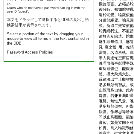
い。
攝論頌言。於繩起蛇
Users who do not have a password can log in with the
彼分時。知如蛇智亂
userID "guest".
遣於蛇覺。喩觀依他
本文をドラッグして選択するとDDBの見出し語
分遣於繩覺。喩見圓
検索結果が表示されます。
顯。所遣二覺皆依他
蛇實繩我法。不復當
Select a portion of the text by dragging your
遣故皆互除遣。蛇由
mouse to view all terms in the text contained in
麻生非無假用。麻譬
the DDB. ・
繩･麻之體･用。蛇
Password Access Policies
當情。名遣所執。非
漸入眞達蛇空而悟繩
眞理而俗事彰理事既
重所觀體也。能觀唯
體。攝大乘第六説。
縁總法出世止觀智故
呬多無顛倒智故。或
止觀而爲自性。此亦
爲體。若兼眷屬即通
唯慧。無性又云。唯
呬多無顛倒智。但擧
觀體。作尋思等勝唯
即以止爲觀體。攝論
實智。如是皆同不可
如實。爲入唯識勒修
義意言。推求文名唯