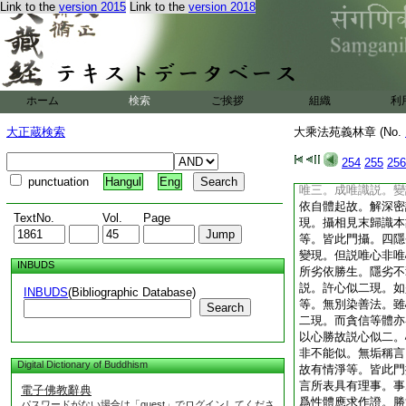
Link to the
version 2015
Link to the
version 2018
於境。起煩惱業生死
出離。哀愍彼故説唯
生死。非謂内境如外
稱唯。心體既純留説
識所縁皆非離自性。
無餘。花嚴等説。三
ホーム
検索
ご挨拶
組織
利
汝等當好制心。制之
此門攝。三攝末歸本
大正蔵検索
大乘法苑義林章 (No.
内能取心作用亦爾。
離識自體本。末法必
254
255
256
説我法。有種種相轉
punctuation
Hangul
Eng
唯三。成唯識説。變
依自體起故。解深密
TextNo.
Vol.
Page
現。攝相見末歸識本
等。皆此門攝。四隱
變現。但説唯心非唯
INBUDS
所劣依勝生。隱劣不
説。許心似二現。如
INBUDS
(Bibliographic Database)
等。無別染善法。雖
Search
二現。而貪信等體亦
以心勝故説心似二。
非不能似。無垢稱言
Digital Dictionary of Buddhism
故有情淨等。皆此門
言所表具有理事。事
電子佛教辭典
爲性體應求作證。勝
パスワードがない場合は「guest」でログインしてくださ