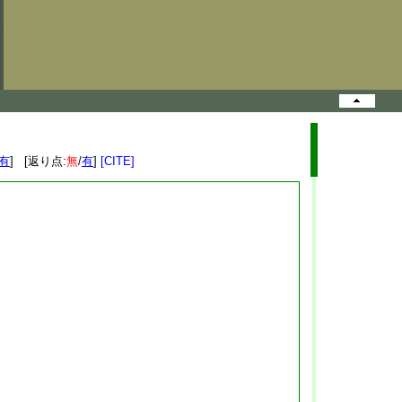
有
] [返り点:
無
/
有
]
[CITE]