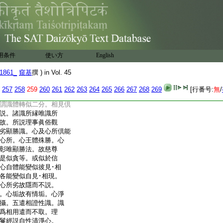
沈淪。不解觀心懃求
識言。令自觀心解脱
都無。由境有濫捨不
唯識。厚嚴經云。心意
故我説一切唯有識
界唯心。遺教經言。是故
用条件
使い方
English
一處無事不辨等。皆
識。心内所取境界顯然。
1861_
窺基
撰 ) in Vol. 45
此見･相分倶依識有。
無故。三十頌言。由假
257
258
259
260
261
262
263
264
265
266
267
268
269
[行番号:
無
/
。彼依識所變。此能變
謂識體轉似二分。相見倶
説。諸識所縁唯識所
故。所説理事眞俗觀
劣顯勝識。心及心所倶能
心所。心王體殊勝。心
彰唯顯勝法。故慈尊
是似貪等。或似於信
心自體能變似彼見･相
各能變似自見･相現。
心所劣故隱而不説。
。心垢故有情垢。心淨
攝。五遣相證性識。識
爲相用遣而不取。理
鬘經説自性清淨心。