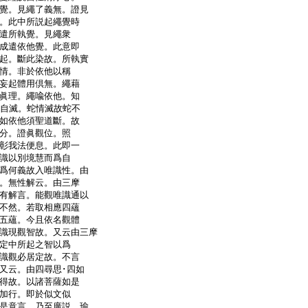
覺。見繩了義無。證見
。此中所説起繩覺時
遣所執覺。見繩衆
成遣依他覺。此意即
起。斷此染故。所執實
情。非於依他以稱
妄起體用倶無。繩藉
眞理。繩喩依他。知
情自滅。蛇情滅故蛇不
如依他須聖道斷。故
分。證眞觀位。照
彰我法便息。此即一
識以別境慧而爲自
爲何義故入唯識性。由
。無性解云。由三摩
有解言。能觀唯識通以
不然。若取相應四蘊
五蘊。今且依名觀體
識現觀智故。又云由三摩
定中所起之智以爲
識觀必居定故。不言
又云。由四尋思･四如
得故。以諸菩薩如是
加行。即於似文似
是意言。乃至廣説。瑜