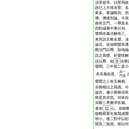
須菩提等。以聖局故
諦已上方得名聖。名
衆多。要攝唯四。所
佛。佛後別論。今就
曲有五門。一釋其名
四對縁覺中乘分別。
聲聞名義汎解有三。
來所説言教名聲。飡
論言。從他聞聲而通
觀法門以釋。如地論
説之爲聲。於聲悟解
説以釋。如
8
法華
聲聞。三中前二是小
此一
名名義如是。
門竟
聲聞之人有五種相。
劣善根以之爲因。今
論言。修小善根但依
根是其劣也。但依自
深厭三界樂求疾滅。
者依
11
心。依師
能觀察衆生無我成聲
明小。後二對中以彰
聞見二無我。彼以何