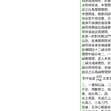
四諦成聲聞性。於最
法而得悟道。本聲聞
説之以爲聲聞聲聞。
求聲聞道。觀察四諦
現在世不得涅槃。天
後身不値佛世藉現事
縁而得覺故説爲縁覺
而得道故説爲聲聞。
是第一約對所觀法門
以別。從佛聲聞而得
縁而得道者皆稱縁覺
從佛聞説十二縁法而
聲聞中細分有二。一
縁覺聲聞。是人本來
二縁法成縁覺性。於
縁法而得悟道。本縁
故説之以爲縁覺聲聞
此四
對中如是
次第
門竟
二。一通相以論。二
不定。増數辨之。或
乘。或分爲二。謂。
名之爲賢。見道已上
分爲三。三有三門。
思修。五停心觀親依