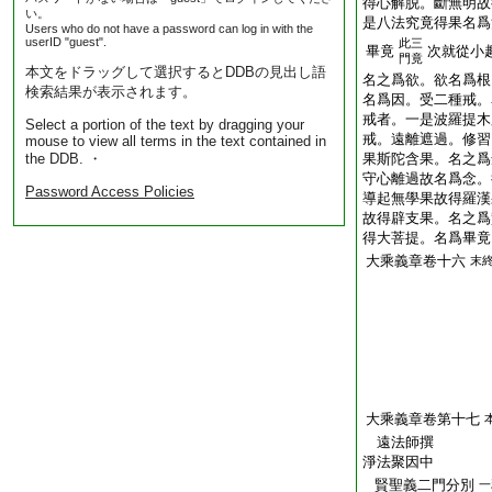
得心解脱。斷無明故
い。
是八法究竟得果名爲
Users who do not have a password can log in with the
userID "guest".
此三
畢竟
次就從小
門竟
本文をドラッグして選択するとDDBの見出し語
名之爲欲。欲名爲根
検索結果が表示されます。
名爲因。受二種戒。
戒者。一是波羅提木
Select a portion of the text by dragging your
戒。遠離遮過。修習
mouse to view all terms in the text contained in
the DDB. ・
果斯陀含果。名之爲
守心離過故名爲念。
Password Access Policies
導起無學果故得羅漢
故得辟支果。名之爲
得大菩提。名爲畢竟
大乘義章卷十六
末
大乘義章卷第十七
遠法師撰
淨法聚因中
賢聖義二門分別
一