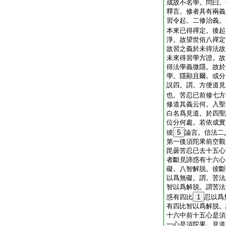
成故不名學。問曰。
釋言。修者具有兩義
習令起。二修治義。
本來已得禪定。後起
淨。故望世俗八禪定
故習之義於未得法故
未來得習學方證。故
得法學義微隱。故於
學。隱顯且爾。或分
説四。謂。方便道見
也。苦忍已前修七方
修道其義云何。入聖
白名爲見道。於四聖
位分何處。若依成實
彼
5
論言。信法二
第一後須陀果前空觀
毘曇苦忍已去十五心
者斷見諦惑有十六心
礙。八智解脱。彼斷
以爲無礙。謂。苦法
智以爲解脱。謂苦法
惑有四比
1
忍以爲
有四比智以爲解脱。
十六中前十五心是須
一心是須陀果。見道