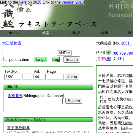
Link to the
version 2015
Link to the
version 2018
ホーム
検索
ご挨拶
組織
利
大正蔵検索
大乘義章 (No.
1851_
788
789
790
点:
有
/
無
]
[CITE]
punctuation
Hangul
Eng
TextNo.
Vol.
Page
不得名實。若壞煩惱
十七品發心修道。雖
門果及以解脱不名畢
INBUDS
品所作之事名大涅槃
INBUDS
(Bibliographic Database)
此二
次就大乘從始
Search
門竟
起善愛念心即是欲也
親近善友。名之爲觸
受正法。名爲根取。
Digital Dictionary of Buddhism
爲増。因是四法能生
電子佛教辭典
爲主導勝也。因是三
パスワードがない場合は「guest」でログインしてくださ