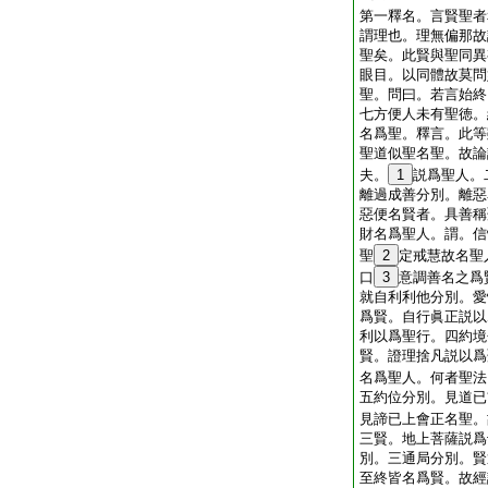
第一釋名。言賢聖者
謂理也。理無偏那故
聖矣。此賢與聖同異
眼目。以同體故莫問
聖。問曰。若言始終
七方便人未有聖徳。
名爲聖。釋言。此等
聖道似聖名聖。故論
夫。
1
説爲聖人。
離過成善分別。離惡
惡便名賢者。具善稱
財名爲聖人。謂。信
聖
2
定戒慧故名聖
口
3
意調善名之爲
就自利利他分別。愛
爲賢。自行眞正説以
利以爲聖行。四約境
賢。證理捨凡説以爲
名爲聖人。何者聖法
五約位分別。見道已
見諦已上會正名聖。
三賢。地上菩薩説爲
別。三通局分別。賢
至終皆名爲賢。故經