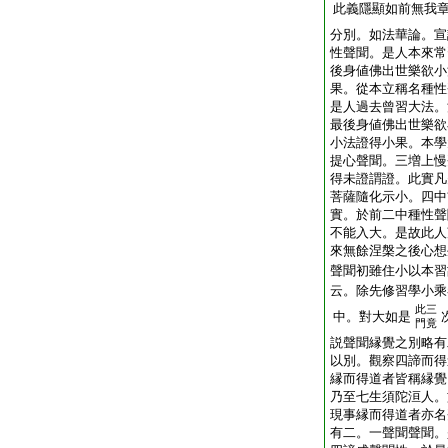
此義隱顯如前無我
分別。如法華論。宣
性聲聞。是人本來常
後身値佛出世樂欲小
果。從本立稱名種性
是人過去曾習大法。
最後身値佛出世樂欲
小法證得小果。本學
提心聲聞。三増上慢
得未證謂證。此實凡
菩薩隨化示小。四中
實。於前二中種性聲
不能入大。是故此人
來無餘涅槃之後心想
聲聞初雖住小以本習
云。除先修習學小乘
此三
中。對大如是
門竟
説聲聞縁覺之別略有
以別。觀察四諦而得
縁而得道者皆稱縁覺
乃至七生須陀洹人。
現事縁而得道者亦名
有二。一聲聞聲聞。