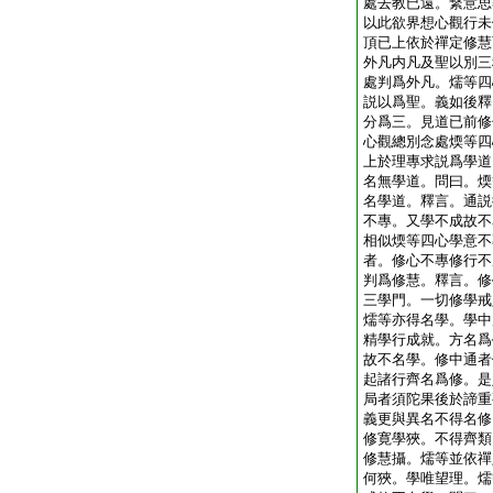
處去教已遠。繋意思
以此欲界想心觀行未
頂已上依於禪定修慧
外凡内凡及聖以別三
處判爲外凡。燸等四
説以爲聖。義如後釋
分爲三。見道已前修
心觀總別念處煗等四
上於理專求説爲學道
名無學道。問曰。煗
名學道。釋言。通説
不專。又學不成故不
相似煗等四心學意不
者。修心不專修行不
判爲修慧。釋言。修
三學門。一切修學戒
燸等亦得名學。學中
精學行成就。方名爲
故不名學。修中通者
起諸行齊名爲修。是
局者須陀果後於諦重
義更與異名不得名修
修寛學狹。不得齊類
修慧攝。燸等並依禪
何狹。學唯望理。燸