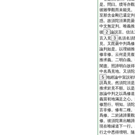
是。問曰。煗等亦觀
彼雖學觀而未能見。
至那含金剛已還定判
惑。故須陀洹果毘曇
中文無定判。唯義推
彼
2
論説言。信法
言入見
3
名須名須
見。又毘曇中判爲修
論判如是。以理細推
修非修。云何是見復
推求義。二明白義。
闇盡。照諦明白故得
中名爲見地。又須陀
5
地經論中宣説初
説爲見。然須陀洹是
推求於見不順。以是
故論中判之以爲修道
義當初地滿足之心。
修慧行。明知。須陀
言非修。修有二種。
爲修。二於諸諦重觀
修。彼須陀果出離諦
現在唯縁道下一行。
行之中悉得増明。隨