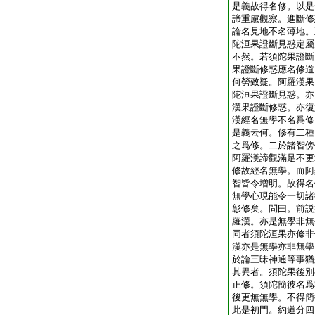
是義故得名修。以是
諦重慮觀察。進斷修
論名見地不名薄地。
陀洹果證斷見惑定屬
不然。若須陀果證斷
果證斷修惑應名修道
何勞致疑。阿羅漢果
陀洹果證斷見惑。亦
漢果證斷修惑。亦復
漢經名無學不名爲修
是義云何。修有二種
之爲修。二於諸智傍
阿羅漢諦觀滿足不更
修故經名無學。而阿
智皆令増明。故得名
無學心現能令一切諸
彰修矣。問曰。前説
羅漢。亦是無學非無
同者須陀洹果亦修非
漢亦是無學亦非無學
於論三昧神通等事猶
其異者。須陀果後別
正修。須陀簡彼名爲
後更無無學。不得簡
此是初門。約道分四