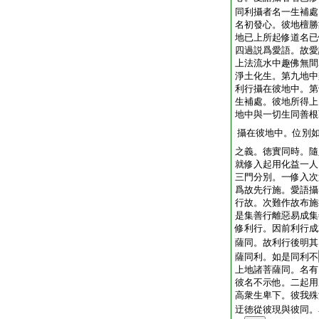
同利攝者名一生補處
名初發心。彼地檀勝
地已上所起修道名已
四過説爲愛語。故愛
上法流水中趣佛無間
淨土化生。第九地中
利行攝在彼地中。第
生補處。彼地所得上
地中與一切生同善根
攝在彼地中。位別
之義。徳實同時。隨
就修入起用化益一人
三門分別。一修入次
爲故先行施。愛語攝
行故。次難作故布施
是集善行離惡易成集
修利行。因前利行成
薩同。故利行後明其
薩同利。如是同利不
上地諸菩薩同。名有
彼名不示他。二起用
高衆生卑下。彼我殊
迂徳從彼現與彼同。