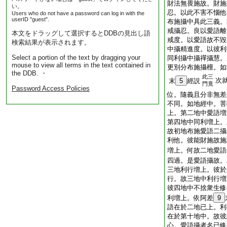
財法無畏施故。財施
い。
忍。以此不害不惱他
Users who do not have a password can log in with the
userID "guest".
布施攝中具此三義。
戒攝忍。良以愛語離
本文をドラッグして選択するとDDBの見出し語
戒度。以愛語故不毀
検索結果が表示されます。
中攝精進度。以彼利
Select a portion of the text by dragging your
同利攝中攝禪攝慧。
mouse to view all terms in the text contained in
更別分布施攝檀。如
the DDB. ・
此三
次
末
5
經説
門竟
Password Access Policies
位。隨義且分非無差
不同。如地經中。菩
上。第二地中愛語増
第四地中同利増上。
故初地布施愛語二攝
利他。彼能財施故施
増上。何故二地愛語
四過。是愛語攝故。
三地利行増上。彼於
行。故三地中利行増
彼四地中不捨衆生修
利増上。依阿差
9
語在於二地已上。利
在於第十地中。故彼
心。愛語攝者名已修