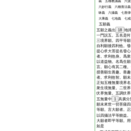
義 五種教誡義 六波
六妙行義 六種善法義
昧義 六攝義 七善律
大乘義 七地義 七戒
五願義
五願之義出
18
地
一門説五。五名是何
三境界願。四平等願
自利願後四利他。發
提心求大菩提名發心
者。求利他身。爲衆
以道益物。名爲生願
言。願心有其二種。
授善願生善趣。善趣
者。求利他智。願未
正知五種無量境界名
衆生境無量。二世界
伏界無量。五調伏界
五無量中
1
具廣分
願未來世一切菩薩四
等願。言大願者。正
以四攝法平等饒益。
大願者即平等願。用
如是