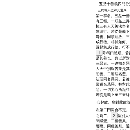
五品十善義四門分
三約就人位辨其通局 
第一釋名。五品十善
有三種。一順益上昇
極三有人天善法齊名
無漏行。若從是義下
爲善。同順理故。三
成行徳。相状如何。
縁起集成行徳。行不
1
乖稱曰體順。若
是其善也。良以所對
三惡者。一違損名惡
人天中別報苦業是其
初善。二違理名惡。
法理同名爲惡。若從
業猶名爲惡。翻對此
惡。一切妄心所起諸
若從是義上至三乘縁
心起故。翻對此故
次第二門開合不定。
之爲二。
2
聖別大
聞縁覺。二種善異。
菩薩。兩種善別。通