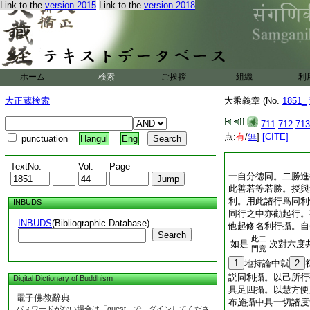
Link to the
version 2015
Link to the
version 2018
ホーム
検索
ご挨拶
組織
利
大正蔵検索
大乘義章 (No.
1851_
711
712
713
点:
有
/
無
]
[CITE]
punctuation
Hangul
Eng
TextNo.
Vol.
Page
一自分徳同。二勝進
此善若等若勝。授與
利。用此諸行爲同利
INBUDS
同行之中亦勸起行。
INBUDS
(Bibliographic Database)
他起修名利行攝。自
Search
此二
如是
次對六度
門竟
1
地持論中就
2
説同利攝。以己所行
Digital Dictionary of Buddhism
具足四攝。以慧方便
電子佛教辭典
布施攝中具一切諸度
パスワードがない場合は「guest」でログインしてくださ