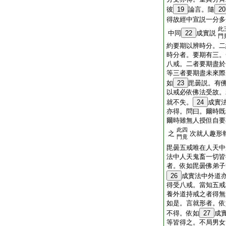
彼
19
論言。隨
20
得故經中宣説一分多
此
中同
22
成實説
門
約要期以辨時分。二
時分者。要期有三。
八戒。二者要期盡於
等三者要期盡未來際
如
23
毘曇説。有
以戒必依佛法受故。
就不失。
24
成實
亦得。問曰。爾時既
爾時雖無人授但自要
此四
之
次就人趣形
門竟
毘曇五戒唯在人天中
法中人天鬼畜一切皆
者。依如毘曇佛弟子
26
成實法中外道
得受八戒。當知五戒
養外道持戒之者得無
如是。言就形者。依
不得。依如
27
成
等皆得之。不局男女