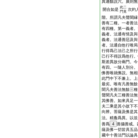
異通餘説六。廣則無
此二
開合如是
次約
門竟
階。所謂凡夫聲聞縁
善有二種。一者善法
有四種。第一義者。
義者。法通有情及與
義者。法通善惡及與
者。法通自他行唯局
行得爲己法己之所行
己行不得説爲他行。
斯差異故分兩門。今
有四。一隨人別分。
佛善唯就佛説。無相
此門中下不兼上。上
最劣。唯有凡善無餘
聞凡夫善法無餘三種
聲聞凡夫三種善法無
其佛善。如來具足一
夫二乘是其小故下不
向辨。菩薩及佛是其
法。精麁爲異。以並
善爲
4
善攝善戒。
薩及佛一切皆具五品
藏中十善法門以論具