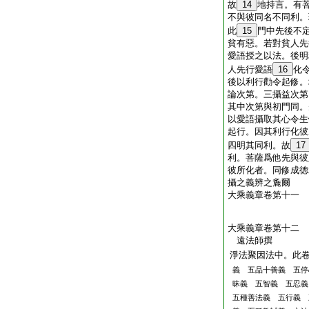
故
14
地持言。有
不與彼同名不同利。
此
15
門中先後不
貧有惡。若對貧人先
愛語授之以法。後明
人先行愛語
16
化
後以利行勸令起修。
論次第。三攝益次第
其中次第與初門同。
以愛語攝取其心令生
起行。因其利行化彼
四明其同利。故
17
利。菩薩爲他先與彼
彼所化者。同修成徳
攝之義辨之麁爾
大乘義章卷第十一
大乘義章卷第十二
遠法師撰
淨法聚因法中。此
義 五品十善義 五停
昧義 五智義 五忍
五種善法義 五行義 