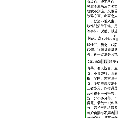
有故作。或不故作。
等罪不應法故皆名妄
隨故不別論。又兩舌
故雜心言。出家之人
曰。飮酒不惱衆生。
放逸門多生罪過。是
等事何不説離。以過
此
持故。所以不説
門
離性罪。後之一戒防
戒體。後離遮惡是助
護。後一助法是其能
如似薗牆
13
論説
有具。有人説言。五
説。不具亦得。若依
得。問曰。若言具受
説。優婆塞義差別有
三者多分。四者具足
云何得有一分等異。
説一分小多分等。不
得竟。若於一戒名爲
分。若持三四名爲多
若於自妻亦不婬者
分受亦得。量其分齊