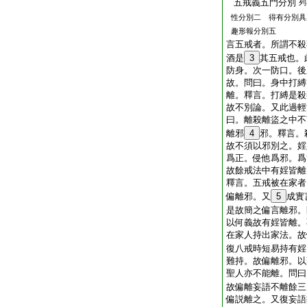
五戒義五門分別
列
性分別二 得有分別具
趣形報分別五
言五戒者。所謂不殺
酒是
3
其五戒也。
防身。次一防口。後
故。問曰。身中打縛
離。釋言。打縛是殺
故不別論。又此過輕
曰。離殺離盜之中不
離邪
4
邪。釋言。
故不須以邪別之。婬
爲正。侵他爲邪。爲
故餘戒法中有婬皆離
釋言。五戒被在家者
偏離邪。又
5
成實
是故簡之偏言離邪。
以何義故有婬皆離。
在家人持出家法。故
復八戒時短易持有婬
難持。故偏離邪。以
聖人亦不能離。問曰
故偏離妄語不離餘三
偏説離之。又復妄語