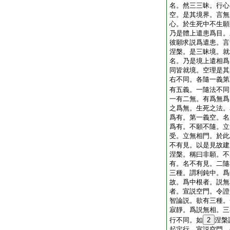
名。然三三昧。行心
空。是其境界。言無
心。於生死中不生願
乃是體上遣患爲目。
彼願求説爲遣患。言
涅槃。是三昧境。就
名。乃是境上遣相爲
同皆就境。空理是其
右不同。各隨一義第
有五義。一隨法不同
一有二無。有爲無爲
之爲無。生死之法。
爲有。第一義空。名
爲有。不願不隨。立
受。立無相門。於此
不有見。以是見故建
涅槃。稱曰非願。不
有。名不有見。二隨
三種。謂利鈍中。爲
故。爲中根者。説無
者。宣説空門。令證
智論説。欲有三種。
寂靜。爲説無相。三
行不同。如
2
涅槃
起定行。宣説空門。