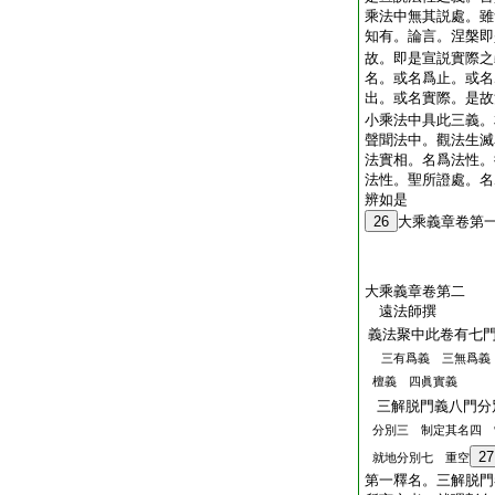
乘法中無其説處。雖
知有。論言。涅槃即
故。即是宣説實際之
名。或名爲止。或名
出。或名實際。是故
小乘法中具此三義。
聲聞法中。觀法生滅
法實相。名爲法性。
法性。聖所證處。名
辨如是
26
大乘義章卷第
大乘義章卷第二
遠法師撰
義法聚中此卷有七
三有爲義 三無爲義
檀義 四眞實義
三解脱門義八門分
分別三 制定其名四 
27
就地分別七 重空
第一釋名。三解脱門