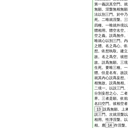
第一義説其空門。就
無願。涅槃無相無願
法以別三門。於中乃
死。二唯就涅槃。三
四種。一唯就外境以
體相用。體空名空。
空之義。説爲無作。
唯就心以別三門。内
之體。名之爲心。依
想。依想執取。建立
故。名之爲空。彼想
故。説爲無願。三境
生死。要唯三種。一
體。但是名有。故説
就其内心説爲妄想。
相無故。説爲無相。
二境一。以説三門。
分別妄想之心。二者
界。三者是願。依前
名曰空門。彼相空者
13
説爲無願。上
説三門。次就涅槃以
相用。性淨涅槃。以
相。應
14
作涅槃