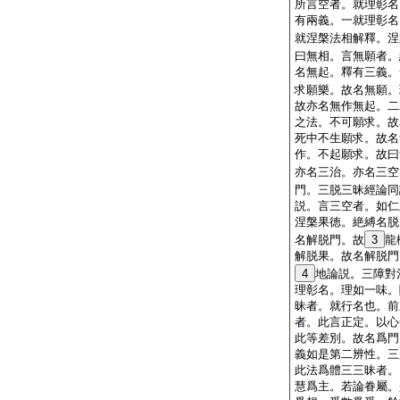
所言空者。就理彰名
有兩義。一就理彰名
就涅槃法相解釋。涅
曰無相。言無願者。
名無起。釋有三義。
求願樂。故名無願。
故亦名無作無起。二
之法。不可願求。故
死中不生願求。故名
作。不起願求。故曰
亦名三治。亦名三空
門。三脱三昧經論同
説。言三空者。如仁
涅槃果徳。絶縛名脱
名解脱門。故
3
龍
解脱果。故名解脱門
4
地論説。三障對
理彰名。理如一味。
昧者。就行名也。前
者。此言正定。以心
此等差別。故名爲門
義如是第二辨性。三
此法爲體三三昧者。
慧爲主。若論眷屬。