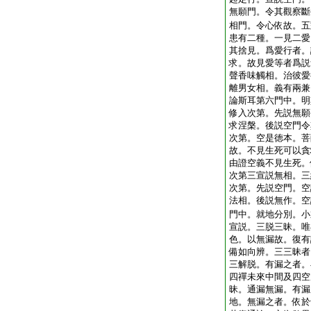
無願門。令其觀察斷
相門。令心依故。五
患有二種。一見二愛
其捨見。爲愛行者。
求。故見愛等者爲説
聲香味觸相。治彼愛
離男女相。義有兩兼
論斯耳第六門中。明
修入次第。先説無願
求涅槃。後説空門令
次第。空是徳本。菩
故。不見生死可以貪
由證空義不見生死。
次第三宣説無相。三
次第。先説空門。空
法相。後説無作。空
門中。就地分別。小
宣説。三脱三昧。唯
色。以無漏故。復有
備如向辨。三三昧者
三解脱。有漏之者。
四禪未來中間及四空
昧。通漏無漏。有漏
地。無漏之者。依於