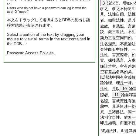
3
論説言。譬如小
い。
Users who do not have a password can log in with the
求之。求之不得便生
userID "guest".
月。法性自爾。法性
本文をドラッグして選択するとDDBの見出し語
者。如與法性。是其
検索結果が表示されます。
處故。名爲際。言遣
説。觀三世法。不生
Select a portion of the text by dragging your
斯乃三世空同曰如。
mouse to view all terms in the text contained in
the DDB. ・
法名涅槃。不戲論法
金性白石中銀性。一
Password Access Policies
法性。言實際者。如
實。據後爲言。入處
隨詮辨空。空有差別
空有差品名爲如矣。
以諸法中同有空義故
詮論理。理是一味。
法性。是以
10
論
際者。
11
論自釋
名際。言就實性有無
藏中。具過恒沙一切
異。是諸佛法。同一
法別守自性。雖無一
即是如義。而無不性
彼如法性。即是其