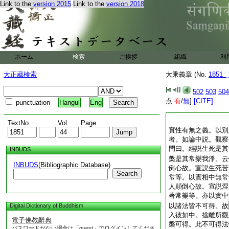
Link to the
version 2015
Link to the
version 2018
ホーム
検索
ご挨拶
組織
利
大正蔵検索
大乘義章 (No.
1851_
502
503
504
点:
有
/
無
]
[CITE]
punctuation
Hangul
Eng
TextNo.
Vol.
Page
實性有無之義。以別
者。如論中説。觀察
問曰。經説生死是其
INBUDS
槃是其常樂我淨。云
INBUDS
(Bibliographic Database)
倒心故。宣説生死苦
Search
常等。以實相中無常
人顛倒心故。宣説涅
著常樂等。亦以實中
以諸法皆不可得。故
Digital Dictionary of Buddhism
入彼如中。捨離所觀
電子佛教辭典
槃可得。此不可得法
パスワードがない場合は「guest」でログインしてくださ