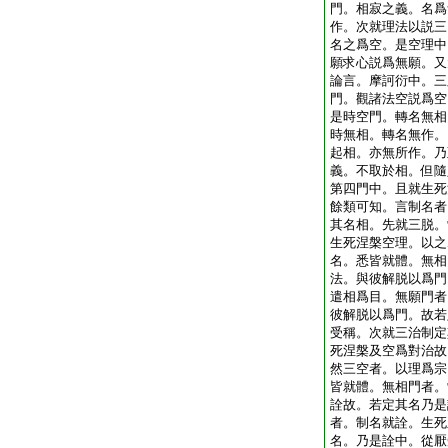
門。相寂之義。名爲
作。次就理法以説三
名之爲空。是空理中
願求心説爲無願。又
論言。摩訶衍中。三
門。觀諸法空説爲空
是時空門。轉名無相
時無相。轉名無作。
起相。亦無所作。乃
義。不取於相。但隨
第四門中。且就生死
餘類可知。言制名者
其名相。先就三脱。
生死涅槃空理。以之
名。悉皆就體。無相
法。與彼解脱以爲門
遣相爲目。無願門者
彼解脱以爲門。故若
受稱。次就三治制定
死涅槃及空爲對治故
然三空者。以理爲宗
皆就體。無相門者。
詮故。若定其名乃是
者。制名就詮。生死
名。乃是詮中。從厭