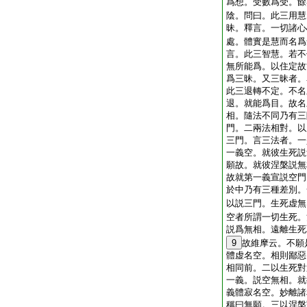
爲想。受數爲受。餘
陰。問曰。此三用慧
昧。釋言。一切諸心
處。體實是慧而名爲
言。此三智慧。若不
無所能爲。以住定故
爲三昧。又三昧者。
此三退轉不定。不名
退。就能爲目。故名
相。隨法不同乃有三
門。二兩法相對。以
三門。言三法者。一
一義空。就彼生死説
願故。就彼涅槃説無
故就第一義宣説空門
於中乃有三種差別。
以説三門。生死虚無
空者所謂一切生死。
説爲無相。遠離生死
9
故維摩云。不願
體虚名空。相則鄙惡
相同前。二以生死對
一義。説空無相。就
義體寂名空。妙離諸
稱曰無願。三以涅槃