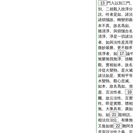
13
門入以別三門
別。二就觀入捨淨分
説。何者是如。諸法
諸煩惱故。轉變邪曲
本不異。故名爲如。
雖清淨。與煩惱合名
清淨。淨是一切諸法
者。如與法性是其理
微妙最勝。更不餘求
捨淨者。如
17
論
無樂無我無淨。捨離
觀。實相如本。故名
冷從火變熱。是火滅
諸法如是。實相平等
水變熱。觀心息滅。
如本。故名爲如。准
盡。言法性者。
19
爾。故云法性。言實
性。即是實際。體相
無。大乘具有。廣如
知。如
21
龍樹説
相法住法位。有佛無
又復如彼
22
雜阿
是宣説法性之義。言