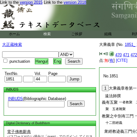
Link to the
version 2015
Link to the
version 2018
ホーム
検索
ご挨拶
組織
利
大正蔵検索
大乘義章 (No.
1851_
470
471
472
点:
無
/
有
]
[CITE]
punctuation
Hangul
Eng
TextNo.
Vol.
Page
No.1851
1
大乘義章卷第一
INBUDS
遠法師撰
INBUDS
(Bibliographic Database)
義有五聚
一者教聚 
Search
聚 五者雜聚
教聚之中別有三門
十二部經義
Digital Dictionary of Buddhism
衆經教迹義三門分
電子佛教辭典
パスワードがない場合は「guest」でログインしてくださ