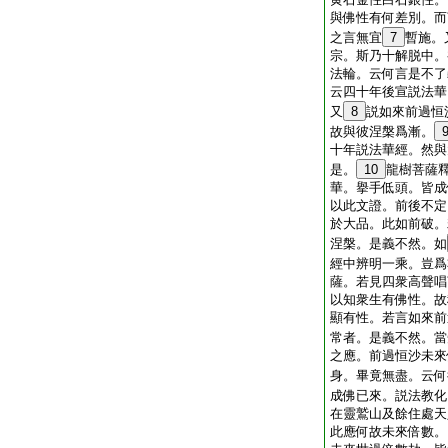
與佛性有何差別。而
之言無宜
7
暫施。
宗。斯乃十解脱中。
法輪。云何言是不了
云四十年後宣説法華
又
8
説如來前過恒
故與彼涅槃爲漸。
十年説法華經。然與
是。
10
龍樹菩薩
華。擧手低頭。皆成
以此文證。前後不定
於大品。此如前破。
涅槃。是義不然。如
經中辨明一乘。豈爲
薩。若見四衆高聲唱
以知衆生有佛性。故
顯有性。若言如來前
常者。是義不然。當
之應。前過恒沙未來
身。畢竟無盡。云何
成佛已來。説法教化
在靈鷲山及餘住處天
此應何故未來倍數。