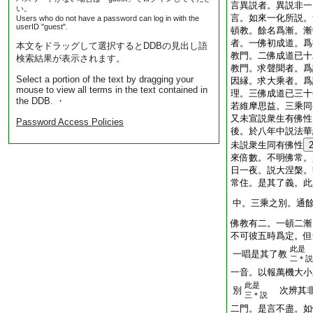
言異説者。異説非一
い。
言。如來一化所説。
Users who do not have a password can log in with the
userID "guest".
頓教。餘名爲漸。漸
者。一佛初成道。爲
本文をドラッグして選択するとDDBの見出し語
教門。二佛成道已十
検索結果が表示されます。
教門。求聲聞者。爲
Select a portion of the text by dragging your
因縁。求大乘者。爲
mouse to view all terms in the text contained in
理。三佛成道已三十
the DDB. ・
若維摩思益。三乘同
又未宣説衆生有佛性
Password Access Policies
後。於八年中説法華
未説衆生同有佛性
來倍數。不明佛常。
日一夜。説大涅槃。
常住。是其了義。此
中。三乘之別。通
佛教有二。一頓二漸
不可彼五時爲定。但
此是
一唱是其了教
二＊説
一音。以報萬機大小
此是
別
次辨其非
三＊説
二門。是言不盡。如