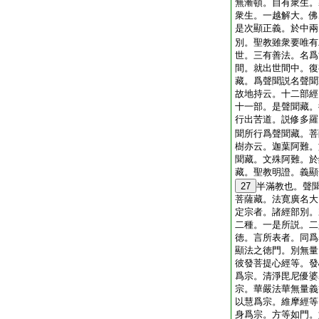
無漸頓。自有衆生。
衆生。一越解大。佛
是次顯正義。於中兩
別。聖教雖衆要唯有
世。三有善法。名爲
間。就出世間中。復
藏。爲聲聞説名聲聞
故地持云。十二部經
十一部。是聲聞藏。
行出苦道。説修多羅
聞所行爲聲聞藏。菩
樹亦云。迦葉阿難。
聞藏。文殊阿難。於
藏。聖教明證。義顯
27
半滿教也。聲
菩薩藏。法寛廣名大
定宗者。諸經部別。
二種。一是所説。二
徳。言所表者。同爲
顯法之徳門。別無量
彼發菩提心經等。發
爲宗。清淨毘尼優婆
宗。華嚴法華無量義
以慧爲宗。維摩經等
身爲宗。方等如門。