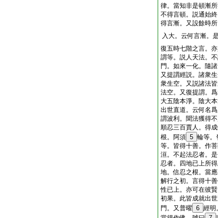
律。當知非是頓漸所
不得言頓。説通始終
得言漸。又設餘時所
入大。云何言漸。
復五時七階之言。亦
謂等。説人天法。不
門。如來一化。隨諸
又提謂經説。諸衆生
衆生空。又説諸法皆
法空。又復提謂。爲
大五陰本淨。陰大本
出世直道。云何名爲
謂波利。聞法獲得不
順忍三百賈人。得成
根。阿須
5
輪等。
等。皆得十善。作菩
洹。不起法忍者。是
忍者。四地已上所得
地。信忍之根。當應
解行之初。言得十善
性已上。亦可在彼賢
初果。此皆成就出世
門。又普曜
6
經明
當得作佛。號曰
7