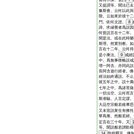
又提謂等。聞法已去
豫斯會。云何以此與
階。云如來於彼十二
門。依何文證。
8
諦。求縁覺者爲説因
何曾説言在十二年。
聞是法。或在此時樂
斯理。然實別教。如
言在十二年。云何得
是小乘法。
9
戒經
中。爲無事僧略説戒
増一阿含。亦同此説
長阿含遊行經者。佛
經法始終通説。不止
彼五年之中。説十萬
七年之中。爲諸菩薩
一切法空。云何而言
斯准驗。人言定謬。
大品空宗般若維摩思
又未宣説衆生有佛性
華爲漸。然般若經。
定言在三十年。又
等。聞説般若讃歎檀
14
龍樹釋言。佛