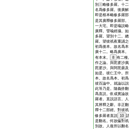
別三略修多羅。十二
名爲修多羅。後廣解
即是根本略修多羅部
是其廣釋修多羅部。
一大宅。即是喩説略
廣釋。譬喩經攝。如
多羅。望別十二。總
羅。望彼祇夜重誦之
初爲後本。故名爲本
廣十二。略爲廣本。
有本末。
8
有二種
作之論。與毘婆沙廣
毘婆沙。與阿毘曇及
如是。彼仁王中。所
本。故名爲本。初爲
彼百論中。就論以説
此等乃是。隨義傍翻
爲直説。依成實論故
羅者。直説語言。人
其辨釋之辭。非正翻
釋十二部經。對彼祇
修多羅者直説
10
是翻名。何故偏對祇
別故。人復所以翻名