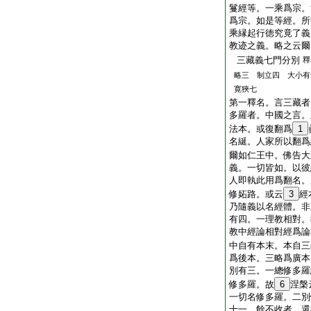
鬘經等。一乘爲宗。
爲宗。如是等經。所
乘縁起行徳究竟了義
教迹之義。略之云爾
三藏義七門分別
釋
略三 制立四 大小有
寛狹七
第一釋名。言三藏者
多羅者。中國之言。
法本。或復翻爲
1
名綖。人家所以翻爲
爾如仁王中。佛告大
義。一切皆如。以彼
人即執此用爲翻名。
修妬路。或云
3
經
乃隨義以名經體。非
有四。一理教相對。
教中經論相對經爲論
中自有本末。本自三
爲後本。三略爲廣本
別有三。一總修多羅
修多羅。故
6
涅槃
一切名修多羅。二別
十一。餘不收者。還