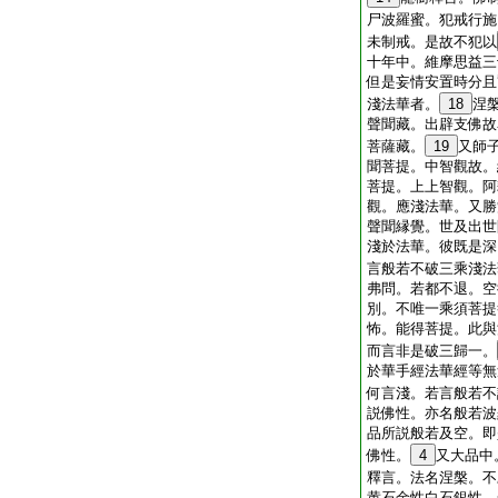
尸波羅蜜。犯戒行施
未制戒。是故不犯以
十年中。維摩思益三
但是妄情安置時分且
淺法華者。
18
涅
聲聞藏。出辟支佛故
菩薩藏。
19
又師
聞菩提。中智觀故。
菩提。上上智觀。阿
觀。應淺法華。又勝
聲聞縁覺。世及出世
淺於法華。彼既是深
言般若不破三乘淺法
弗問。若都不退。空
別。不唯一乘須菩提
怖。能得菩提。此與
而言非是破三歸一。
於華手經法華經等無
何言淺。若言般若不
説佛性。亦名般若波
品所説般若及空。即
佛性。
4
又大品中
釋言。法名涅槃。不
黄石金性白石銀性。