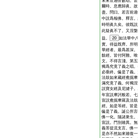
未來世過倍數劫。皆
爾時。息應歸眞。故
盡。問曰。若言前過
中説爲報佛。釋言。
時明眞久矣。彼既説
此疑眞不了。又涅槃
益。
20
如法華中
實。得益既齊。所明
華經者。最爲甚深。
餘經。皆付阿難。唯
文。不得言淺。第五
獨爲究竟了義之唱。
必垂終。偏是了義。
法鼓如來藏經鴦掘摩
滿究竟了義。何獨涅
説寶女經及尼揵子。
年宣説摩訶般若。七
宣説鴦掘摩羅及法鼓
經。如是等經。皆是
偏是了義。誕公所言
佛一化。隨諸衆生。
宣説。門別雖異。無
義菩提流支言。佛一
是亦不然如來雖復一