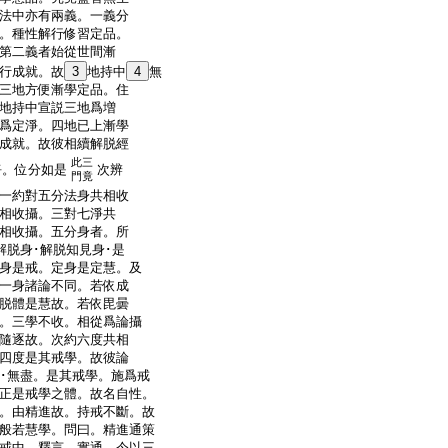
法中亦有兩義。一義分
。種性解行修習定品。
第二義者始從世間漸
行成就。故
3
地持中
4
無
三地方便漸學定品。住
地持中宣説三地爲増
爲定淨。四地已上漸學
成就。故彼相續解脱經
此三
淨。位分如是
次辨
門竟
一約對五分法身共相收
相收攝。三對七淨共
相收攝。五分身者。所
解脱身･解脱知見身･是
身是戒。定身是定慧。及
一身諸論不同。若依成
脱體是慧故。若依毘曇
。三學不收。相從爲論攝
隨逐故。次約六度共相
四度是其戒學。故彼論
屬･無盡。是其戒學。施爲戒
正是戒學之體。故名自性。
。由精進故。持戒不斷。故
般若慧學。問曰。精進通策
戒中。釋言。實通。今以三