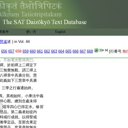
果。釋言。學心局唯在
心停息。是故經中説爲無
果。問曰。果中名爲無學。
釋言。果中戒定慧等由
此一
次辨其相。戒學有
門竟
用条件
使い方
English
善戒。三攝生戒。此義如後
定學亦三。一有覺
13
有
慧遠
述 ) in Vol. 44
禪。問曰。欲界云何有
有定。大乘成實宣説有
656
657
658
659
660
661
662
663
664
665
666
667
668
[行番号:
無
/
如電三昧爲欲界定。
15
龍樹宣
。不如電光暫現而已。
禪。於初禪上二禪定下
三無覺無觀。謂三禪上
八禪章中具廣分別。慧
此義如下三慧章中具廣
。三學之行遍通始終。
異。異相如何。小乘法中義
停心觀。總別念處未得
2
燸等四心已得定水。修習
慧品。第二義者始從内
時戒行成就。以得聖戒
漸學定品。至那含果定
學慧品。究竟盡智無生