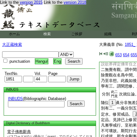
Link to the
version 2015
Link to the
version 2018
學爲局在因。爲當通
因。果徳窮滿學
12
學。若論所學通因及
云何學行得通於果。
學成故。亦名爲學
ホーム
検索
ご挨拶
組織
利
三。一律儀戒。二攝
三聚戒中具廣分別。
大正蔵検索
大乘義章 (No.
1851_
觀。謂欲界定乃至初
定。釋言。毘曇不説
653
654
655
之。
14
成實宣説
punctuation
Hangul
Eng
説欲界禪定佛常住之
二無覺有觀。謂中間
TextNo.
Vol.
Page
除覺觀在名爲中間。
乃至非想。此義如後
學有三。謂聞思修。
INBUDS
此二
分別
次就位論
門竟
INBUDS
(Bibliographic Database)
隨位
1
眞分非無差
Search
別有二。一義分別五
定水。修習戒品。
定品。見諦已上修習
Digital Dictionary of Buddhism
凡漸學戒行。至初果
不可壞故。斯陀行去
電子佛教辭典
行成就。那含金剛漸
パスワードがない場合は「guest」でログインしてくださ