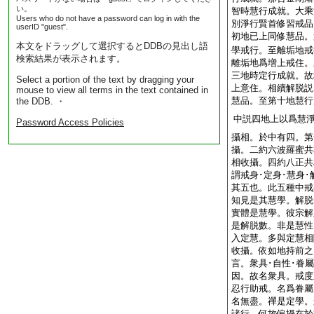
い。
智時慧行成就。大乘
Users who do not have a password can log in with the
別淨行賢首修習戒品
userID "guest".
初地已上同修慧品。
本文をドラッグして選択するとDDBの見出し語
學戒行。至離垢地戒
検索結果が表示されます。
離垢地爲増上戒住。
三地時定行成就。故
Select a portion of the text by dragging your
上意住。相續解脱説
mouse to view all terms in the text contained in
慧品。至第十地慧行
the DDB. ・
中説四地上以爲慧
Password Access Policies
攝相。於中有四。第
攝。二約六波羅蜜共
相收攝。四約八正共
謂戒身･定身･慧身･
其五也。此五種中戒
知見是其慧學。解脱
實體是慧學。彼宗解
是解脱數。非是慧性
入定慧。多與定慧相
收攝。依如地持前之
言。衆具･自性･眷
因。故名衆具。戒度
忍行助戒。名爲眷屬
名無盡。禪是定學。
諸行。何故偏攝在於