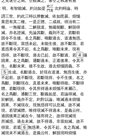
:
之見迷空之闇。空觀滅之。著空之執迷有無
此三
:
明。有智能滅。約治如是
次約時論。時
門竟
:
謂三世。約此三時以辨數滅。依如毘曇。煩惱
:
業思有其二種。一是正體。二成就。得治有二
:
種。一無礙道。二解脱道。無礙能斷。解脱得
:
滅。亦名證滅。先論其斷。義則不定。若斷前
:
因令不生後。名之爲斷。唯斷過去。道邊無惑。
:
故不斷現。當惑未起。未能生後。故不斷當。若
:
遮惑果令其不起。名之爲斷。唯斷未來。現有
:
惑得。故不斷現。過去已起。故不斷過。若
4
攝
:
因果。名之爲斷。通斷過未。正遮後果。令其不
:
生。名斷未來。後不生故。過去煩惱因義。不
:
5
生成。名斷過去。於現在道邊。無惑生後。亦
:
不起前。故不斷現。若斷現得。令不生後。名之
:
爲斷。則斷現在。及遮未來。唯斷得能。不斷得
:
體。若斷現得。令其所得過未煩惱不來屬己。
:
名之爲斷。通斷三世。斷義如是。若論得滅。在
:
於解脱。義亦不定。約對以論。唯滅過未煩惱
:
因果。不滅現在。現無惑得可以息滅。故不滅
:
現。若望滅體。唯得現滅不得過未。是義云何。
:
過因後果正滅在今。隨而得之。故得現滅現
:
所滅惑。過去未滅。故不得過。非當始滅。故不
:
得當。若遮
6
無惑果。令其不起。名之爲滅。唯
:
滅現未不滅過去。是義云何。解脱現時煩惱