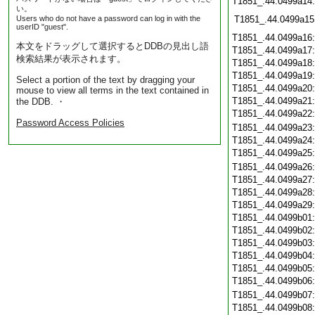
T1851_.44.0499a14
い。
Users who do not have a password can log in with the
T1851_.44.0499a15
userID "guest".
T1851_.44.0499a16
本文をドラッグして選択するとDDBの見出し語
T1851_.44.0499a17
検索結果が表示されます。
T1851_.44.0499a18
T1851_.44.0499a19
Select a portion of the text by dragging your
T1851_.44.0499a20
mouse to view all terms in the text contained in
T1851_.44.0499a21
the DDB. ・
T1851_.44.0499a22
Password Access Policies
T1851_.44.0499a23
T1851_.44.0499a24
T1851_.44.0499a25
T1851_.44.0499a26
T1851_.44.0499a27
T1851_.44.0499a28
T1851_.44.0499a29
T1851_.44.0499b01
T1851_.44.0499b02
T1851_.44.0499b03
T1851_.44.0499b04
T1851_.44.0499b05
T1851_.44.0499b06
T1851_.44.0499b07
T1851_.44.0499b08