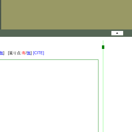
無
] [返り点:
有
/
無
]
[CITE]