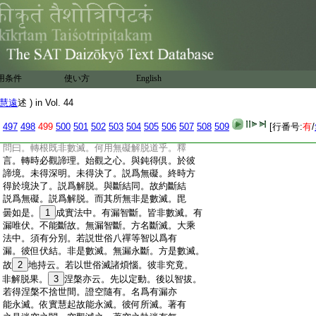
:
於利中。爲是不滅。又復鈍慧照境之功。治障
:
之能。利中兼有。非全別異。故非數滅。如證果
:
時捨向無漏不名數滅。此亦如之。問曰。人説。
:
微細無明在於根中。説之以爲障根無知。斷
:
此無知。應名數滅。何故非乎。釋言。若有微細
:
無明。在於根中説爲障者。轉根之時。應捨無
用条件
使い方
English
:
明不捨無漏。轉根之時。唯捨無漏。不言更有
:
無明可捨。明知。此中無別無明。但鈍無漏。不
慧遠
述 ) in Vol. 44
:
同利知。名曰無知。以鈍妨利。説之爲障。體是
:
無漏。是故離之不名數滅。非數滅故。毘婆沙
497
498
499
500
501
502
503
504
505
506
507
508
509
[行番号:
有
/
:
云。非數滅多。滅漏無漏數滅是狹。唯滅有漏。
:
問曰。轉根既非數滅。何用無礙解脱道乎。釋
:
言。轉時必觀諦理。始觀之心。與鈍得倶。於彼
:
諦境。未得深明。未得決了。説爲無礙。終時方
:
得於境決了。説爲解脱。與斷結同。故約斷結
:
説爲無礙。説爲解脱。而其所無非是數滅。毘
:
曇如是。
1
成實法中。有漏智斷。皆非數滅。有
:
漏唯伏。不能斷故。無漏智斷。方名斷滅。大乘
:
法中。須有分別。若説世俗八禪等智以爲有
:
漏。彼但伏結。非是數滅。無漏永斷。方是數滅。
:
故
2
地持云。若以世俗滅諸煩惱。彼非究竟。
:
非解脱果。
3
涅槃亦云。先以定動。後以智拔。
:
若得涅槃不捨世間。證空隨有。名爲有漏亦
:
能永滅。依實慧起故能永滅。彼何所滅。著有