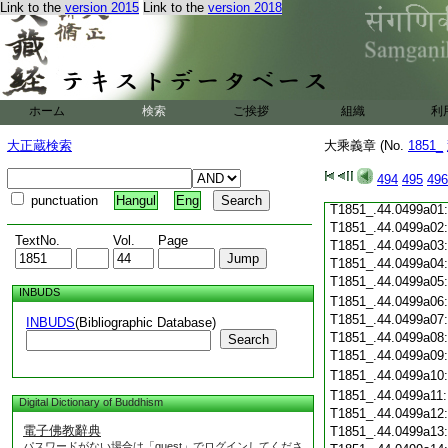
Link to the
version 2015
Link to the
version 2018
T1851_.44.0498c19
T1851_.44.0498c20
T1851_.44.0498c21
T1851_.44.0498c22
T1851_.44.0498c23
T1851_.44.0498c24
ホーム
検索
ご挨拶
組織
利
T1851_.44.0498c25
T1851_.44.0498c26
大正蔵検索
大乘義章 (No.
1851_
T1851_.44.0498c27
T1851_.44.0498c28
494
495
496
T1851_.44.0498c29
punctuation
Hangul
Eng
T1851_.44.0499a01
T1851_.44.0499a02
TextNo.
Vol.
Page
T1851_.44.0499a03
T1851_.44.0499a04
T1851_.44.0499a05
INBUDS
T1851_.44.0499a06
T1851_.44.0499a07
INBUDS
(Bibliographic Database)
T1851_.44.0499a08
Search
T1851_.44.0499a09
T1851_.44.0499a10
T1851_.44.0499a11
Digital Dictionary of Buddhism
T1851_.44.0499a12
電子佛教辭典
T1851_.44.0499a13
パスワードがない場合は「guest」でログインしてくださ