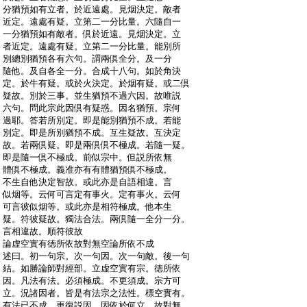
:
分猶預如有立者。於近遠處。見烟決定。敵者
:
近定。遠處有疑。立第二一分比量。六隨自一
:
一分猶預如有敵者。倶於近遠。見烟決定。立
:
者近定。遠處有疑。立第二一分比量。能別所
:
別總別猶預各有六句。謂兩倶全分。及一分
:
隨他。及自各全一分。合成十八句。如於角決
:
定。於牛有疑。或於火決定。於烟有疑。或二倶
:
疑故。別於三事。並生猶預不過六因。故唯説
:
六句。問此宗此因倶有疑惑。因名猶預。宗何
:
過耶。答若所別定。即是能別猶預不成。若能
:
別定。即是所別猶預不成。互生疑故。互決定
:
故。若兩倶疑。即是兩倶倶不極成。若隨一疑。
:
即是隨一倶不極成。前似宗中。但説所依無
:
體倶不極成。義准亦有有體猶預倶不極成。
:
不生自他決定智故。或此亦是自語相違。言
:
似烟等。云何可言定有事火。定有事火。云何
:
可言彼似烟等。或此亦是相符極成。他本生
:
疑。符彼疑故。獨法合法。兩倶隨一全分一分。
:
言相違故。順符彼故
:
論虚空實有徳所依故對無空論所依不成
:
述曰。初一句宗。次一句因。次一句敵。後一句
:
結。如勝論師對經部。立虚空實有宗。徳所依
:
因。凡法有法。必須極成。不更須成。宗方可
:
立。況諸因者。皆是有法宗之法性。標空實有。
:
有法已不成。更復説因。因依於何立。故對無