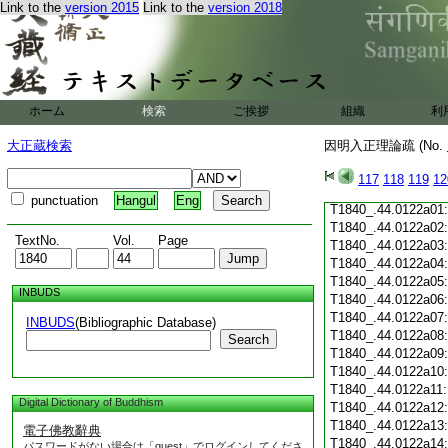
Link to the
version 2015
Link to the
version 2018
T1840_.44.0121c19
T1840_.44.0121c20
T1840_.44.0121c21
T1840_.44.0121c22
T1840_.44.0121c23
T1840_.44.0121c24
ホーム
検索
ご挨拶
組織
利
T1840_.44.0121c25
T1840_.44.0121c26
大正蔵検索
因明入正理論疏 (No.
T1840_.44.0121c27
T1840_.44.0121c28
117
118
119
12
T1840_.44.0121c29
punctuation
Hangul
Eng
T1840_.44.0122a01
T1840_.44.0122a02
TextNo.
Vol.
Page
T1840_.44.0122a03
T1840_.44.0122a04
T1840_.44.0122a05
INBUDS
T1840_.44.0122a06
T1840_.44.0122a07
INBUDS
(Bibliographic Database)
T1840_.44.0122a08
Search
T1840_.44.0122a09
T1840_.44.0122a10
T1840_.44.0122a11
Digital Dictionary of Buddhism
T1840_.44.0122a12
T1840_.44.0122a13
電子佛教辭典
T1840_.44.0122a14
パスワードがない場合は「guest」でログインしてくださ