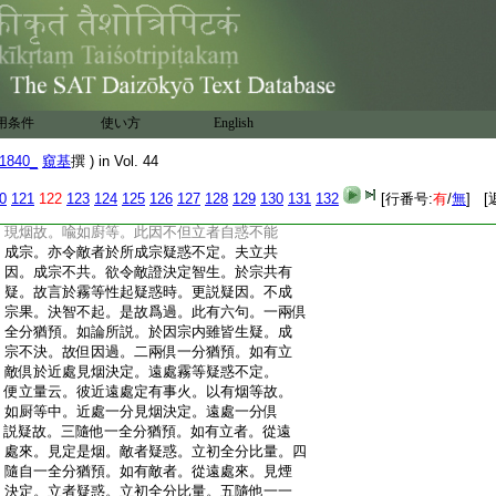
:
一句因體。後一句結過。西方濕熱。地多叢草。
:
既足虻蚊。又豐煙霧時有遠望。屡生疑惑。爲
:
塵爲烟。爲蚊爲霧。由此論文於霧等性。火有
:
二種。一者性火。如草木中極微火大。二者事
:
火。炎熱騰焔。煙照飛烟。其前性火。觸處可有。
:
立乃相符。其後事火。有處非有。故今建立。凡
用条件
使い方
English
:
諸事火。要有地
2
火爲質爲依。風飄動焔。水
:
加流潤。故名成大種和合火有。有彼火故。如
1840_
窺基
撰 ) in Vol. 44
:
有多人遠共望彼。或霧或塵。或烟或蚊。皆共
:
疑惑。其間或立有事火宗云。彼所見烟等下。
0
121
122
123
124
125
126
127
128
129
130
131
132
[行番号:
有
/
無
] [
:
似有事火。而有説者。謂立彼因。理門論云。以
:
現烟故。喩如廚等。此因不但立者自惑不能
:
成宗。亦令敵者於所成宗疑惑不定。夫立共
:
因。成宗不共。欲令敵證決定智生。於宗共有
:
疑。故言於霧等性起疑惑時。更説疑因。不成
:
宗果。決智不起。是故爲過。此有六句。一兩倶
:
全分猶預。如論所説。於因宗内雖皆生疑。成
:
宗不決。故但因過。二兩倶一分猶預。如有立
:
敵倶於近處見烟決定。遠處霧等疑惑不定。
:
便立量云。彼近遠處定有事火。以有烟等故。
:
如厨等中。近處一分見烟決定。遠處一分倶
:
説疑故。三隨他一全分猶預。如有立者。從遠
:
處來。見定是烟。敵者疑惑。立初全分比量。四
:
隨自一全分猶預。如有敵者。從遠處來。見煙
:
決定。立者疑惑。立初全分比量。五隨他一一