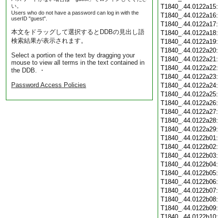
い。
T1840_.44.0122a15
Users who do not have a password can log in with the
T1840_.44.0122a16
userID "guest".
T1840_.44.0122a17
本文をドラッグして選択するとDDBの見出し語
T1840_.44.0122a18
検索結果が表示されます。
T1840_.44.0122a19
T1840_.44.0122a20
Select a portion of the text by dragging your
T1840_.44.0122a21
mouse to view all terms in the text contained in
T1840_.44.0122a22
the DDB. ・
T1840_.44.0122a23
Password Access Policies
T1840_.44.0122a24
T1840_.44.0122a25
T1840_.44.0122a26
T1840_.44.0122a27
T1840_.44.0122a28
T1840_.44.0122a29
T1840_.44.0122b01
T1840_.44.0122b02
T1840_.44.0122b03
T1840_.44.0122b04
T1840_.44.0122b05
T1840_.44.0122b06
T1840_.44.0122b07
T1840_.44.0122b08
T1840_.44.0122b09
T1840_.44.0122b10