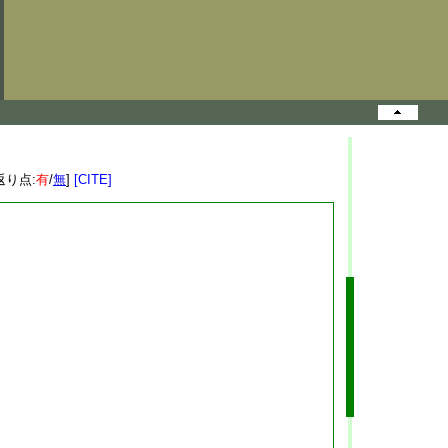
返り点:
有
/
無
]
[CITE]