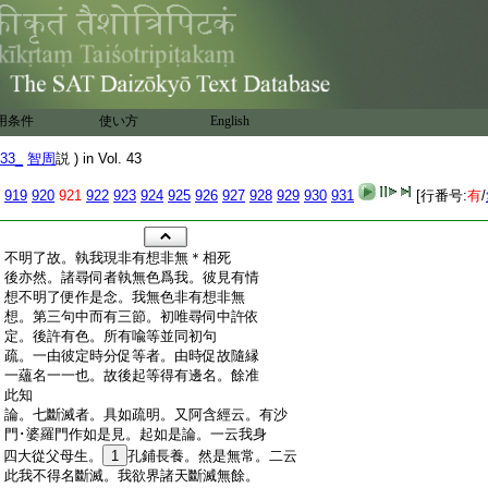
用条件
使い方
English
33_
智周
説 ) in Vol. 43
919
920
921
922
923
924
925
926
927
928
929
930
931
[行番号:
有
/
:
不明了故。執我現非有想非無＊相死
:
後亦然。諸尋伺者執無色爲我。彼見有情
:
想不明了便作是念。我無色非有想非無
:
想。第三句中而有三節。初唯尋伺中許依
:
定。後許有色。所有喩等並同初句
:
疏。一由彼定時分促等者。由時促故隨縁
:
一蘊名一一也。故後起等得有邊名。餘准
:
此知
:
論。七斷滅者。具如疏明。又阿含經云。有沙
:
門･婆羅門作如是見。起如是論。一云我身
:
四大從父母生。
1
孔鋪長養。然是無常。二云
:
此我不得名斷滅。我欲界諸天斷滅無餘。