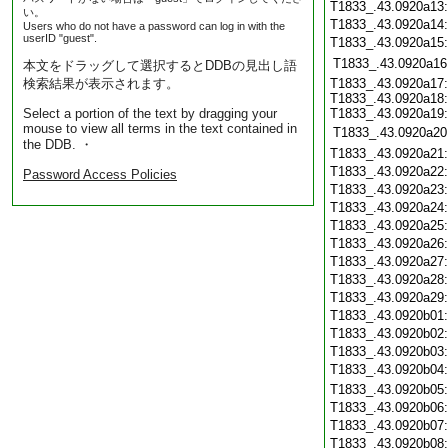
T1833_.43.0920a13
い。
T1833_.43.0920a14
Users who do not have a password can log in with the
userID "guest".
T1833_.43.0920a15
T1833_.43.0920a16
本文をドラッグして選択するとDDBの見出し語
検索結果が表示されます。
T1833_.43.0920a17:
T1833_.43.0920a18:
Select a portion of the text by dragging your
T1833_.43.0920a19:
mouse to view all terms in the text contained in
T1833_.43.0920a20
the DDB. ・
T1833_.43.0920a21
T1833_.43.0920a22
Password Access Policies
T1833_.43.0920a23
T1833_.43.0920a24
T1833_.43.0920a25
T1833_.43.0920a26
T1833_.43.0920a27
T1833_.43.0920a28
T1833_.43.0920a29
T1833_.43.0920b01
T1833_.43.0920b02
T1833_.43.0920b03
T1833_.43.0920b04
T1833_.43.0920b05
T1833_.43.0920b06
T1833_.43.0920b07
T1833_.43.0920b08