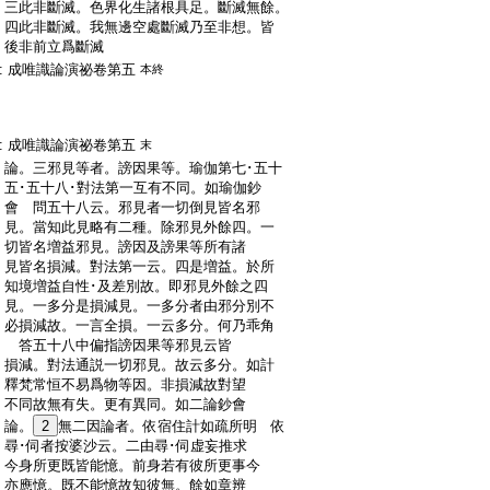
:
三此非斷滅。色界化生諸根具足。斷滅無餘。
:
四此非斷滅。我無邊空處斷滅乃至非想。皆
:
後非前立爲斷滅
:
成唯識論演祕卷第五
本終
:
成唯識論演祕卷第五
末
:
論。三邪見等者。謗因果等。瑜伽第七･五十
:
五･五十八･對法第一互有不同。如瑜伽鈔
:
會 問五十八云。邪見者一切倒見皆名邪
:
見。當知此見略有二種。除邪見外餘四。一
:
切皆名増益邪見。謗因及謗果等所有諸
:
見皆名損減。對法第一云。四是増益。於所
:
知境増益自性･及差別故。即邪見外餘之四
:
見。一多分是損減見。一多分者由邪分別不
:
必損減故。一言全損。一云多分。何乃乖角
:
答五十八中偏指謗因果等邪見云皆
:
損減。對法通説一切邪見。故云多分。如計
:
釋梵常恒不易爲物等因。非損減故對望
:
不同故無有失。更有異同。如二論鈔會
:
論。
2
無二因論者。依宿住計如疏所明 依
:
尋･伺者按婆沙云。二由尋･伺虚妄推求
:
今身所更既皆能憶。前身若有彼所更事今
:
亦應憶。既不能憶故知彼無。餘如章辨