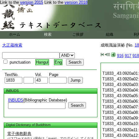
Link to the
version 2015
Link to the
version 2018
ホーム
検索
ご挨拶
組織
利
大正蔵検索
成唯識論演祕 (No.
18
916
917
918
punctuation
Hangul
Eng
T1833_.43.0920a01
TextNo.
Vol.
Page
T1833_.43.0920a02
T1833_.43.0920a03
T1833_.43.0920a04
INBUDS
T1833_.43.0920a05
INBUDS
(Bibliographic Database)
T1833_.43.0920a06
Search
T1833_.43.0920a07
T1833_.43.0920a08
T1833_.43.0920a09
T1833_.43.0920a10
Digital Dictionary of Buddhism
T1833_.43.0920a11
電子佛教辭典
T1833_.43.0920a12
パスワードがない場合は「guest」でログインしてくださ