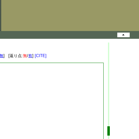
無
] [返り点:
無
/
有
]
[CITE]