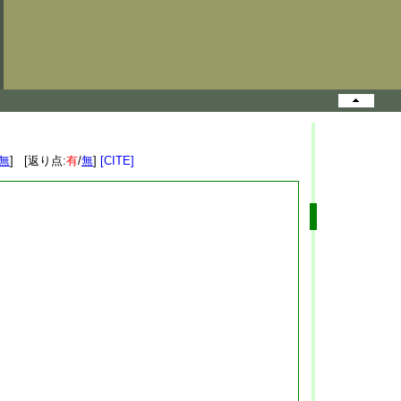
無
] [返り点:
有
/
無
]
[CITE]