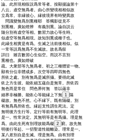
:
論。此所現相假説爲常等者。按顯揚論第十
:
八云。虚空無爲者。由心所變境相相似故
:
立爲常。非縁彼心。縁彼境界有時變異故
:
問識變無爲別熏種耶 答獨影從見不
:
別熏種。廣如燈辨 有義別熏。論自説云
:
隨分別有虚空等相。數習力故心等生時。
:
似虚空等無爲相現。故知別熏成種子也。
:
此縁生相實是有爲。生滅之法前後相似。似
:
一常等説爲無爲不生滅故。故名爲假
:
詳曰 雖言數習心生似空。而説不言別
:
熏種也。廣如燈破
:
疏。大衆部等九無爲者。初之三種體皆一物。
:
顯有分位非體成多。次空等四即四無色
:
所依之處。別有無爲是滅所攝。要得此滅
:
依之方生彼。能依細五蘊自是無常。所依四
:
無色而是常住 問色界何無 答以蘊非
:
細界非極勝。能依心等能縁上下無
1
隔
:
礙故。無色不然。心不縁下。既有隔礙。別
:
有無爲爲所依也。縁起支性謂生死法。定
:
無明後方生行等。定行等前有無明等。此理
:
是一。性常決定。其無明等是有爲攝。理是無
:
爲。由此生死有別理故能爲礙
2
窮。故先無
:
明後行等起。一切聖道性能離染。理常是一。
:
某八差別自是生滅。理是無爲。由有別理