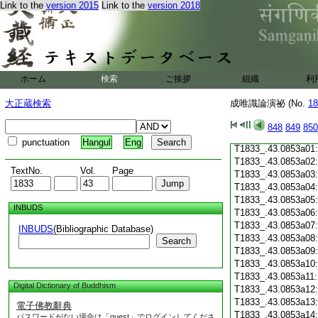
Link to the
version 2015
Link to the
version 2018
T1833_.43.0852c19
T1833_.43.0852c20
T1833_.43.0852c21
T1833_.43.0852c22
T1833_.43.0852c23
T1833_.43.0852c24
ホーム
検索
ご挨拶
組織
利
T1833_.43.0852c25
T1833_.43.0852c26
大正蔵検索
成唯識論演祕 (No.
18
T1833_.43.0852c27
T1833_.43.0852c28
848
849
850
T1833_.43.0852c29
punctuation
Hangul
Eng
T1833_.43.0853a01
T1833_.43.0853a02
TextNo.
Vol.
Page
T1833_.43.0853a03
T1833_.43.0853a04
T1833_.43.0853a05
INBUDS
T1833_.43.0853a06
T1833_.43.0853a07
INBUDS
(Bibliographic Database)
T1833_.43.0853a08
Search
T1833_.43.0853a09
T1833_.43.0853a10
T1833_.43.0853a11
Digital Dictionary of Buddhism
T1833_.43.0853a12
T1833_.43.0853a13
電子佛教辭典
T1833_.43.0853a14
パスワードがない場合は「guest」でログインしてくださ