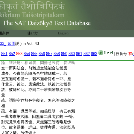
:
虚空性非是有。無質礙處假名虚空。無法
:
無礙故遍諸色。雖遍色中無性不改。體性
:
無差云唯一味 問下明虚空依如･識立。
:
云何可説性是無耶 答彼經但據無質
:
礙處即名虚空 何以驗焉 答經以虚
:
空喩淨法界。若取依如所立虚空。能所喩
用条件
使い方
English
:
法便無異矣。取依識變。識變有爲。不可爲
:
喩。故彼經云。如虚空中種種色相現生･現
33_
智周
説 ) in Vol. 43
:
滅。而此虚空無生無滅。如是如來淨法界
:
中諸知變化利衆生事現生･現滅而淨法界
851
852
853
854
855
856
857
858
859
860
861
862
863
[行番号:
有
/
:
無生滅。故知不取依識變者
:
論。諸法應互相遍者。問難意云何 答彼執
:
空一而與法合。前難虚空隨能合法體應
:
成多。今責能合隨所合空體應成一。若
:
更互遍可名體一。若不遍者何名一耶。應
:
作量云。彼法。應遍此法。執彼此法體是一
:
故。彼應如此。亦同二十唯識難無次行等
:
量
:
疏。謂變空作無色等礙者。無色等法障礙之
:
相
:
疏。有漏一識因等者。如義燈明 有云有漏
:
一識者唯第六識。因無漏二識者妙觀･平等。
:
對究竟果名爲因也。果無漏三智者唯是佛
:
位。故名爲果 詳曰。雖理亦通。法師既爲
:
入室之徒。故依燈正