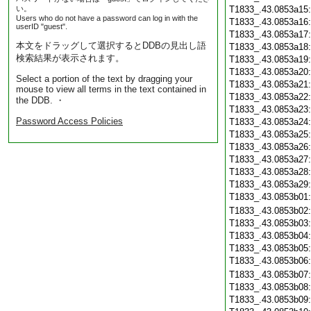
い。
T1833_.43.0853a15
Users who do not have a password can log in with the
T1833_.43.0853a16
userID "guest".
T1833_.43.0853a17
本文をドラッグして選択するとDDBの見出し語
T1833_.43.0853a18
検索結果が表示されます。
T1833_.43.0853a19
T1833_.43.0853a20
Select a portion of the text by dragging your
T1833_.43.0853a21
mouse to view all terms in the text contained in
T1833_.43.0853a22
the DDB. ・
T1833_.43.0853a23
Password Access Policies
T1833_.43.0853a24
T1833_.43.0853a25
T1833_.43.0853a26
T1833_.43.0853a27
T1833_.43.0853a28
T1833_.43.0853a29
T1833_.43.0853b01
T1833_.43.0853b02
T1833_.43.0853b03
T1833_.43.0853b04
T1833_.43.0853b05
T1833_.43.0853b06
T1833_.43.0853b07
T1833_.43.0853b08
T1833_.43.0853b09