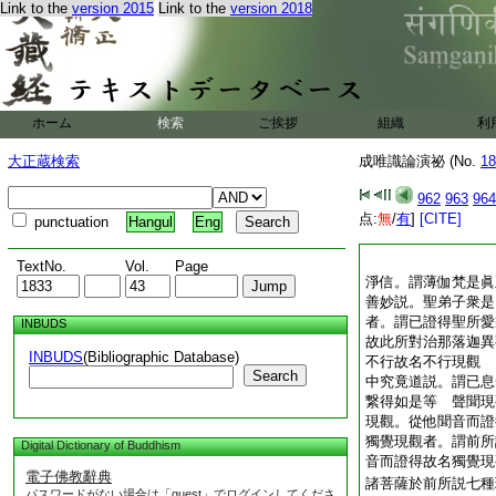
Link to the
version 2015
Link to the
version 2018
ホーム
検索
ご挨拶
組織
利
大正蔵検索
成唯識論演祕 (No.
18
962
963
964
点:
無
/
有
]
[CITE]
punctuation
Hangul
Eng
TextNo.
Vol.
Page
淨信。謂薄伽梵是眞
善妙説。聖弟子衆是
者。謂已證得聖所愛
INBUDS
故此所對治那落迦異
INBUDS
(Bibliographic Database)
不行故名不行現觀 
Search
中究竟道説。謂已息
繋得如是等 聲聞現
現觀。從他聞音而證
獨覺現觀者。謂前所
Digital Dictionary of Buddhism
音而證得故名獨覺現
電子佛教辭典
諸菩薩於前所説七種
パスワードがない場合は「guest」でログインしてくださ