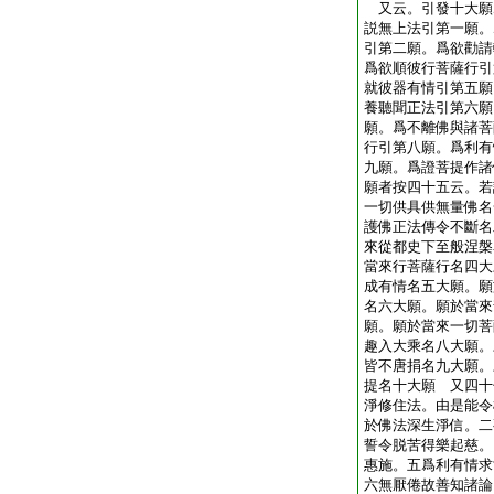
又云。引發十大願
説無上法引第一願。
引第二願。爲欲勸請
爲欲順彼行菩薩行引
就彼器有情引第五願
養聽聞正法引第六願
願。爲不離佛與諸菩
行引第八願。爲利有
九願。爲證菩提作諸
願者按四十五云。若
一切供具供無量佛名
護佛正法傳令不斷名
來從都史下至般涅槃
當來行菩薩行名四大
成有情名五大願。願
名六大願。願於當來
願。願於當來一切菩
趣入大乘名八大願。
皆不唐捐名九大願。
提名十大願 又四十
淨修住法。由是能令
於佛法深生淨信。二
誓令脱苦得樂起慈。
惠施。五爲利有情求
六無厭倦故善知諸論