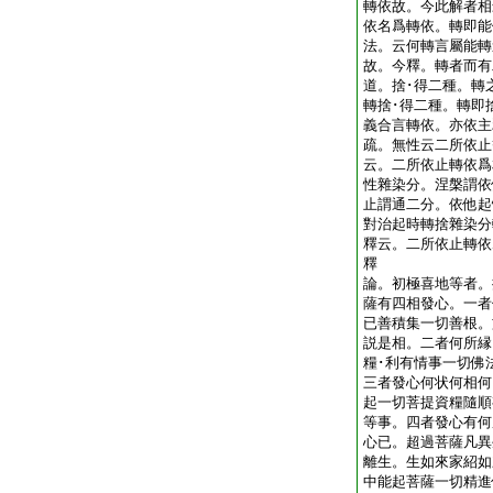
轉依故。今此解者相
依名爲轉依。轉即能
法。云何轉言屬能轉
故。今釋。轉者而有
道。捨･得二種。轉
轉捨･得二種。轉即
義合言轉依。亦依
疏。無性云二所依止
云。二所依止轉依爲
性雜染分。涅槃謂依
止謂通二分。依他起
對治起時轉捨雜染分
釋云。二所依止轉依
釋
論。初極喜地等者。
薩有四相發心。一者
已善積集一切善根。
説是相。二者何所縁
糧･利有情事一切佛
三者發心何状何相何
起一切菩提資糧隨順
等事。四者發心有何
心已。超過菩薩凡異
離生。生如來家紹如
中能起菩薩一切精進