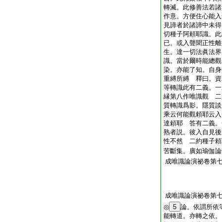
轉滅。此修善法若諸
作意。方便住心能入
見諦者於諸諦中未得
切種子阿頼耶識。此
已。或入聲聞正性離
生。達一切法眞法界
識。當於爾時能總觀
染。亦能了知。自身
重縛所縛 釋曰。資
等轉識此有二義。一
縁第八作唯識觀 二
質轉識爲影。隱質談
乘云何能觀頼耶云入
達頼耶 答有二義。
熟者説。彼入自見後
性不然 二約種子頼
苦斷集。廣如瑜伽論
成唯識論演祕卷第
成唯識論演祕卷第
◎
5
論。依謂所依
能轉道。亦轉之依。