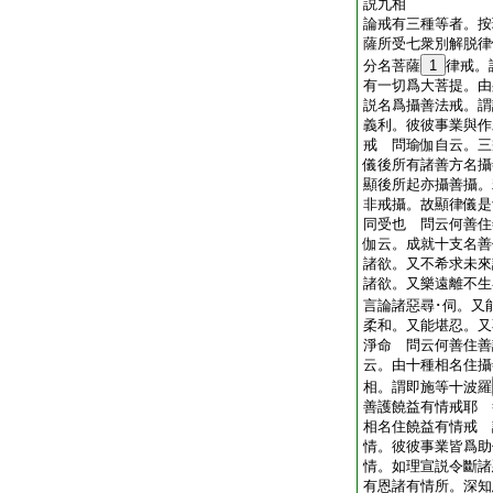
説九相
論戒有三種等者。按
薩所受七衆別解脱律
分名菩薩
1
律戒。
有一切爲大菩提。由
説名爲攝善法戒。謂
義利。彼彼事業與作
戒 問瑜伽自云。三
儀後所有諸善方名攝
顯後所起亦攝善攝。
非戒攝。故顯律儀是
同受也 問云何善住
伽云。成就十支名善
諸欲。又不希求未來
諸欲。又樂遠離不生
言論諸惡尋･伺。又
柔和。又能堪忍。又
淨命 問云何善住善
云。由十種相名住攝
相。謂即施等十波羅
善護饒益有情戒耶 
相名住饒益有情戒 
情。彼彼事業皆爲助
情。如理宣説令斷諸
有恩諸有情所。深知