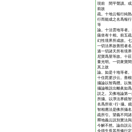
現前 間平聲讀。或
前故
疏。十地云報行純熟
行而能成之名爲報行
等
論。十法雲地等者。
薩坐有十相。前五疏
幻性境界所成故。七
一切法界故善照者名
過一切諸天所有境界
尼寶爲莖等故。十莊
量光明。一切衆寶間
其上故
論。如是十地等者。
十住毘婆沙云。善根
攝論以智爲體。以無
攝論唯説出離眞如爲
説之。又佛地論第一
所攝。以淨法界鏡智
名爲所依･行･攝。
智相應法是佛所攝名
疏所引。望義不同諸
釋地義云説別實法與
今解不然。論自説云
令得生長其所修行定