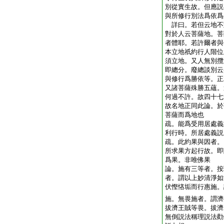
別從實生故。但應説
與所修行別法爲依爲
詳曰。若但云地不
對於人云菩薩地。菩
者體耶。若許爾者與
本立地祇約行人階位
須立地。又人無別攬
即總分。廢總談別云
與修行爲勝依等。正
又諸菩薩殊勝五蘊。
何過不許。故四十七
故名地正同此論。於
菩薩而爲地也
疏。能爲受用居處義
利行時。所居處義
疏。此約果與因者。
所求果方起行故。即
爲果。非唯佛果
論。施有三等者。按
者。謂以上妙清淨如
伏慳悋垢而行惠施。
施。無畏施者。謂濟
拔濟王賊等畏。拔濟
無倒説法稱理説法勸