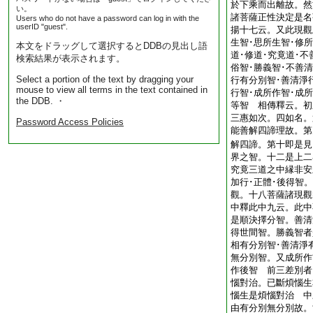
於下乘而出離故。然
い。
諸菩薩正性決定是名
Users who do not have a password can log in with the
userID "guest".
揚十七云。又此現觀
生智･思所生智･修所
本文をドラッグして選択するとDDBの見出し語
道･修道･究竟道･
検索結果が表示されます。
俗智･勝義智･不善
Select a portion of the text by dragging your
行有分別智･善清淨
mouse to view all terms in the text contained in
行智･成所作智･成
the DDB. ・
等智 相傳釋云。初
三惠如次。四如名。
Password Access Policies
能善解四諦理故。第
解四諦。第十即是見
界之智。十二是上二
究竟三道之中縁非安
加行･正體･後得智
觀。十八菩薩諸現觀
中釋此中九云。此中
是順決擇分智。善清
得世間智。勝義智者
相有分別智･善清淨
無分別智。又成所作
作後智 前三差別者
惱對治。已斷煩惱生
惱生是煩惱對治 中
由有分別無分別故。