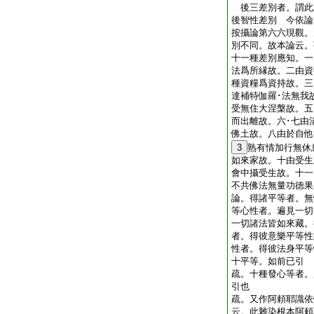
後三差別者。謂此三
後智性差別 今依論
按攝論第六六現觀。
別不同。故本論云。
十一種差別應知。一
法爲所縁故。二由資
種資糧爲資持故。三
達補特伽羅･法無我
受無住大涅槃故。五
而出離故。六･七由
佛土故。八由於自他
3
熟有情加行無休
如來家故。十由受生
會中攝受生故。十一
不共佛法無量功徳
論。得諸平等者。無
等心性者。遍見一切
一切諸法皆如來藏。
者。得彼意樂平等性
性者。得彼法身平等
十平等。如前已引
疏。十種發心等者。
引也
疏。又作阿頼耶識依
云。此雜染根本阿頼