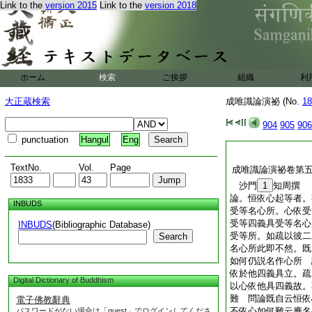
Link to the
version 2015
Link to the
version 2018
ホーム
検索
ご挨拶
組織
利
大正蔵検索
成唯識論演祕 (No.
18
904
905
906
punctuation
Hangul
Eng
TextNo.
Vol.
Page
成唯識論演祕卷第
沙門
1
知周撰
論。恒依心起等者。
INBUDS
受等名心所。心依受
受等四義具受等名心
INBUDS
(Bibliographic Database)
受等所。如疏以彼二
Search
名心所此即不然。既
如何仍説名作心所 
依於他四義具立。疏
Digital Dictionary of Buddhism
以心依他具四義故。
難 問論既自云恒依
電子佛教辭典
不依心如何難云應名
パスワードがない場合は「guest」でログインしてくださ