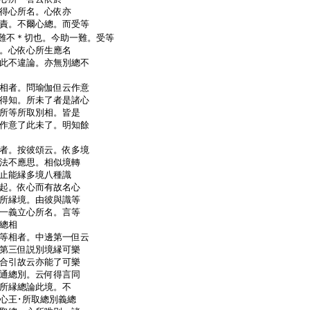
得心所名。心依亦
責。不爾心總。而受等
難不＊切也。今助一難。受等
。心依心所生應名
此不違論。亦無別總不
相者。問瑜伽但云作意
得知。所未了者是諸心
所等所取別相。皆是
作意了此未了。明知餘
之
者。按彼頌云。依多境
法不應思。相似境轉
止能縁多境八種識
起。依心而有故名心
所縁境。由彼與識等
一義立心所名。言等
縁總相
等相者。中邊第一但云
第三但説別境縁可樂
合引故云亦能了可樂
通總別。云何得言同
所縁總論此境。不
心王･所取總別義總