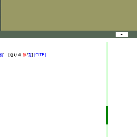
有
] [返り点:
無
/
有
]
[CITE]