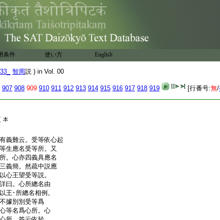
用条件
使い方
English
33_
智周
説 ) in Vol. 00
907
908
909
910
911
912
913
914
915
916
917
918
919
[行番号:
無
/
五
本
有義難云。受等依心起
等生應名受等所。又
所。心亦四義具應名
三義簡。然疏中説應
以心王望受等説。
詳曰。心所總名由
以王･所總名相例。
不據別別受等爲
心等名爲心所。心
心所 答云依於