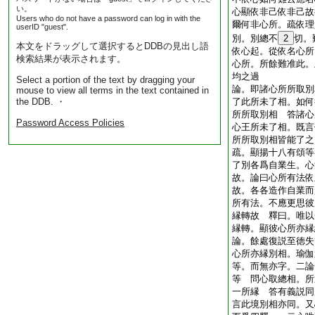
い。
心顯依非己依非己故
Users who do not have a password can log in with the
爾何非心所。疏依理
userID "guest".
別。別總不
2
切。
本文をドラッグして選択するとDDBの見出し語
依心起。從依名心所
検索結果が表示されます。
心所。所餘難准此。
均之過
Select a portion of the text by dragging your
論。即諸心所所取別
mouse to view all terms in the text contained in
the DDB. ・
了此所未了相。如何
所所取別相 答諸心
Password Access Policies
心王所未了相。既言
所所取別相皆能了
疏。顯揚十八有頌等
了別各爲自業生。心
故。論曰心所有法依
故。各各造作自業而
所有法。不應更思彼
縁轉故 釋曰。唯以
縁轉。顯彼心所亦
論。餘處復説至徳失
心所亦縁別相。瑜伽
等。而無亦字。二論
等 問心取總相。所
一所縁 答有義説同
言此境別相亦同。又