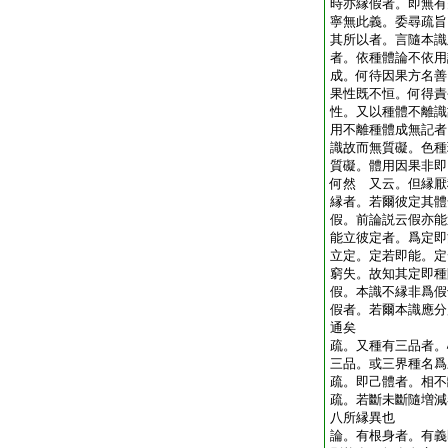
時亦縁假者。即無有
寧無此義。委尋疏旨
其所以者。言隨本識
者。依種體論不依用
成。何待因果方名善
果性既不恒。何得責
性。又以種體不離識
用不離種體成無記者
識故而無質礙。色種
質礙。體用因果非即
何然 又云。但縁厭
縁者。若爾彼定其體
假。前論説云假亦能
能立彼定者。爲定即
立定。定若即能。定
窮失。故知其定即種
假。本識不縁非爲假
假者。若爾本識應分
通矣
疏。又種有三品者。
三品。或三界種名
疏。即己體者。相
疏。若斷未斷隨増減
八所縁異也
論。有根身者。有義