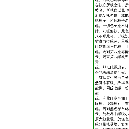
妄執心所執之法。所
彼名。所執自以見･
所執妄執習氣 或能
執種子。所執種子
疏。一切色至應不縁
計。八復無執。此色
八不縁此相。以彼説
雖實而得縁色。且據
何妨實縁三性種。
疏。既爾第八應亦能
云。既言第八縁執習
責
疏。即以此爲證者。
證能熏識爲執可然。
答餘善心等由二分
然何不有執。故得爲
能熏。同餘七識 答
攝
疏。今此師意至如下
同種。後釋種別。
疏。若爾無色界至此
云。於欲界中縁狹小
廣大執受境。於無色
縁無量執受境。於無