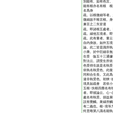
別能有。如有色言。
能有根亦名有根 根
名爲身
疏。以根微細等者。
微細故不唯言根。身
兼言之二失皆遣
疏。即諸根五處者。
疏。縁他五境者。
疏。此有量者。量云
自内身故。如外五
論。此二皆是識所執
小乘。於中巨細非無
生受 伽五十三通據
對法云。謂受生所依
色受得生故是名執受
依執名執受色。此復
同和合生長。又此爲
違非執受色。初狹･
境具如疏會 若依小
五根･扶根四塵名有
者。即彼論云。心･
處名有執受。損益展
説有覺觸。衆縁所觸
有二義也。根･境等
何意唯第八識名能執