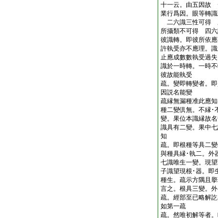
十一云。由五因故 
業行爲因。眼等轉識
二六識三性可得 
所攝類不可得 四六
彼識轉。即彼所依應
許執受亦不應理。識
止應成數數執受過失
識於一時轉。一時不
彼故能執受
疏。變即轉變者。即
因説名能變
疏縁無漏種准此應知
種二變倶無。不縁･
變。果位本識縁故名
識具有二變。果中七
知
疏。即根種等具二變
與種具縁･執二。外
七識唯生一變。現望
子識望現根･器。即
種生。疏示方隅且擧
言之。根具三變。
疏。經部至已略解訖
如第一疏
疏。然唯初解等者。