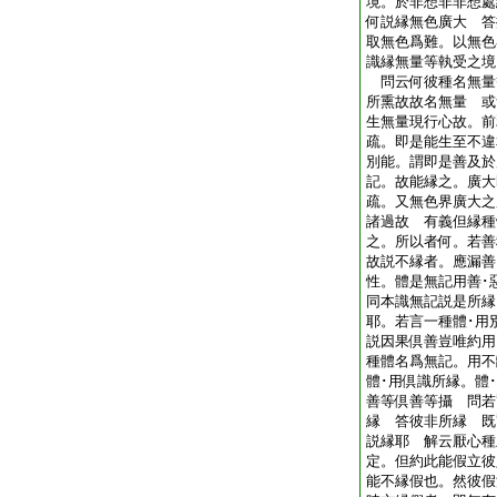
境。於非想非非想處
何説縁無色廣大 答
取無色爲難。以無色
識縁無量等執受之境
問云何彼種名無量
所熏故故名無量 或
生無量現行心故。
疏。即是能生至不違
別能。謂即是善及於
記。故能縁之。廣
疏。又無色界廣大之
諸過故 有義但縁種
之。所以者何。若善
故説不縁者。應漏善
性。體是無記用善･
同本識無記説是所縁
耶。若言一種體･用
説因果倶善豈唯約用
種體名爲無記。用不
體･用倶識所縁。體
善等倶善等攝 問若
縁 答彼非所縁 既
説縁耶 解云厭心種
定。但約此能假立彼
能不縁假也。然彼假