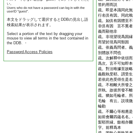
い。
答約用而説
Users who do not have a password can log in with the
疏。即是本識同此無
userID "guest".
行名倶有因。同此
本文をドラッグして選択するとDDBの見出し語
疏。如倶有因體至不
検索結果が表示されます。
非倶有因 言不熏者
義而顯他非
Select a portion of the text by dragging your
疏。非現望現爲因縁
mouse to view all terms in the text contained in
而望於現爲同類因
the DDB. ・
疏。依義爲問者。義
Password Access Policies
別體故不問也
疏。次解釋中依頌而
爲次。言不可知即
疏。對法唯據至故略
義觀執受耶。謂受生
若依此色受得生是
疏。不相離大所發之
所執。故彼所發不
疏。猶如毛輪者。所
毛輪 有云。説境微
輪勘
疏。不爾心等相應是
如前會爾四蘊名名。
梨耶所縁。餘相亦爾
字。前釋爲本
疏。因執心所執等者