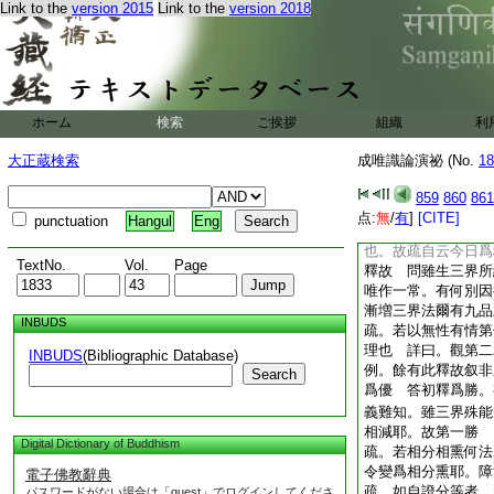
Link to the
version 2015
Link to the
version 2018
者。二隨有一即是能
所生無漏唯増不減應
何不許
疏。已前頓斷有得義
中能頓斷不。此縱問
薩有力可斷。一故意
ホーム
検索
ご挨拶
組織
利
無不至金剛斷修道
疏。一一地通三界所
大正蔵検索
成唯識論演祕 (No.
18
一地中能斷三界所
疏。若有九品者。三
859
860
861
一地別有九品
点:
無
/
有
]
[CITE]
punctuation
Hangul
Eng
疏。前解方成者。即
也。故疏自云今日爲
TextNo.
Vol.
Page
釋故 問雖生三界所
唯作一常。有何別因
漸増三界法爾有九
INBUDS
疏。若以無性有情第
理也 詳曰。觀第二
INBUDS
(Bibliographic Database)
例。餘有此釋故叙非
Search
爲優 答初釋爲勝。
義難知。雖三界殊能
相減耶。故第一勝
Digital Dictionary of Buddhism
疏。若相分相熏何法
令變爲相分熏耶。障
電子佛教辭典
疏。如自證分等者。
パスワードがない場合は「guest」でログインしてくださ