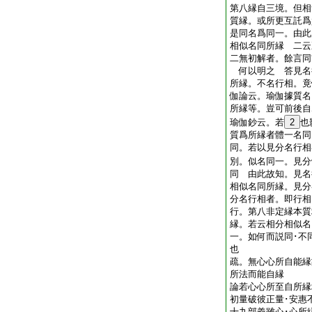
第八縁自三境。但相
質縁。或所更互託爲
是同名爲同一。由此
相似名同所縁 二云
二無初解者。餘言同
何以明之 答見名
所縁。不名行相。竟
伽論云。瑜伽據質名
所縁等。豈可前後自
瑜伽鈔云。若
2
也
質爲所縁者體一名同
同。若以見分名行相
別。似名同一。見分
同 由此故知。見名
相似名同所縁。見分
分名行相者。即行相
行。第八非定縁本質
縁。若云相分相似名
一。如何而説同･不
也
疏。無心心所自能縁
所法而能自縁
論若心心所至自所縁
初量破彼正量･安惠
十九部義雖心･心所