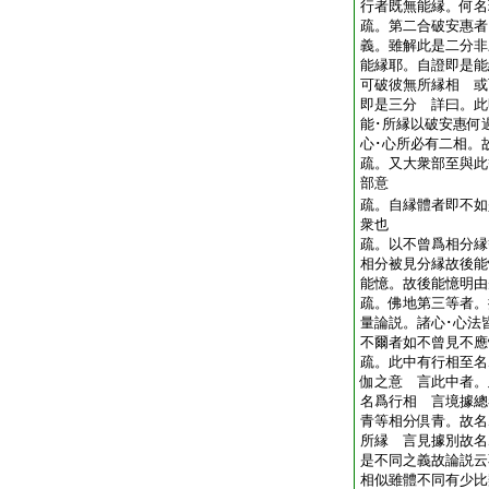
行者既無能縁。何
疏。第二合破安惠者
義。雖解此是二分非
能縁耶。自證即是能
可破彼無所縁相 或
即是三分 詳曰。此
能･所縁以破安惠何
心･心所必有二相
疏。又大衆部至與此
部意
疏。自縁體者即不如
衆也
疏。以不曾爲相分縁
相分被見分縁故後能
能憶。故後能憶明
疏。佛地第三等者。
量論説。諸心･心法
不爾者如不曾見不
疏。此中有行相至名
伽之意 言此中者。
名爲行相 言境據總
青等相分倶青。故名
所縁 言見據別故名
是不同之義故論説云
相似雖體不同有少比