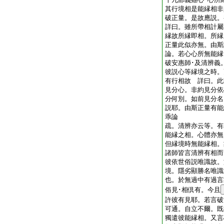
其行境相是能縁相非
破正量。是故應説
詳曰。雖所帶相計屬
縁故所縁即相。所縁
正量此似亦無。由
論。若心心所無能縁
破安惠師･及清辨義
彼説心等縁境之時。
有行相故 詳曰。此
見分心。非約見分依
分何別。如前見分名
説耶。由斯正量有能
乖論
疏。清辨亦云等。有
能縁之相。心體亦無
但縁境時無能縁相。
諸師皆言清辨有相而
彼依世俗説唯識故。
境。隱劣顯勝名唯識
也。於無過中有過言
俗見･相倶有。今且
許彼有見耶。若言破
可通。自立不爾。既
獨遣彼能縁相。又言