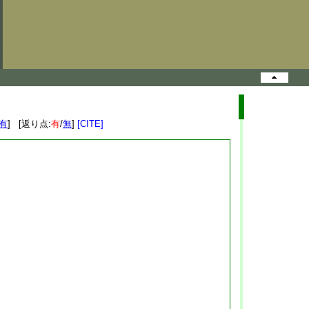
有
] [返り点:
有
/
無
]
[CITE]