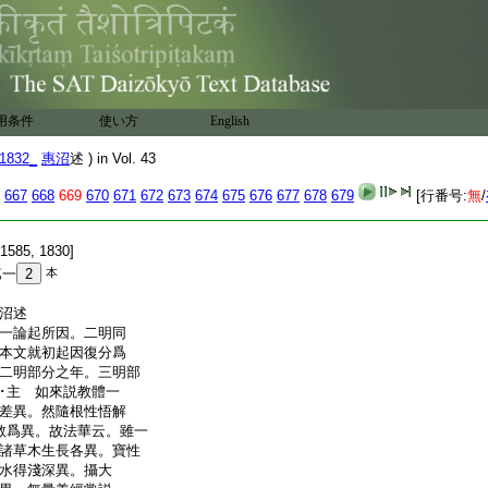
用条件
使い方
English
1832_
惠沼
述 ) in Vol. 43
667
668
669
670
671
672
673
674
675
676
677
678
679
[行番号:
無
/
1585, 1830]
第一
2
本
惠沼述
一論起所因。二明同
本文就初起因復分爲
二明部分之年。三明部
･主 如來説教體一
差異。然隨根性悟解
教爲異。故法華云。雖一
諸草木生長各異。寶性
水得淺深異。攝大