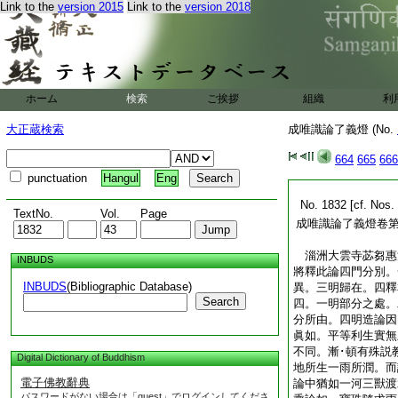
Link to the
version 2015
Link to the
version 2018
ホーム
検索
ご挨拶
組織
利
大正蔵検索
成唯識論了義燈 (No.
664
665
666
punctuation
Hangul
Eng
No. 1832 [cf. Nos. 
TextNo.
Vol.
Page
成唯識論了義燈卷
淄洲大雲寺苾芻
INBUDS
將釋此論四門分別。
INBUDS
(Bibliographic Database)
異。三明歸在。四釋
Search
四。一明部分之處。
分所由。四明造論因
眞如。平等利生實無
不同。漸･頓有殊説
Digital Dictionary of Buddhism
地所生一雨所潤。而
電子佛教辭典
論中猶如一河三獸渡
パスワードがない場合は「guest」でログインしてくださ