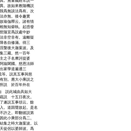
異。無量義經常説一
異。故如來教隨機説
我爲無談法爲有。次
法亦無。後令趣實
故瑜伽釋云。諸有情
相無知僻執。起惑發
世隨宜爲説處中妙
法非空非有。遠離疑
障各自修滿。得三
涅槃後大迦葉波。及
集三藏。然一百年
主之子名摩訶提婆
阿踰闍國。慈恩法師
出家學道遍通三
疏等。説其五事與慈
有別。應大小乘説之
所説 於百年外在
内 説此城由具如大
疏説 十五日夜次。
了遂説五事頌云。餘
入。道因聲故起。是名
不許之。即翻彼説第
因此小乘部分爲二。
結集之時大迦葉波。以
天徒侶以婆師波。爲