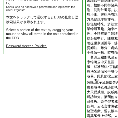
乘論如一寶珠隨求雨
い。
相。悟解不同得諸果
Users who do not have a password can log in with the
別。初對外道等。説
userID "guest".
對小乘。破執法有説
本文をドラッグして選択するとDDBの見出し語
方爲顯説非空非有。
検索結果が表示されます。
類無始時來。於法實
業輪迴五趣。如來出
Select a portion of the text by dragging your
理。令諸有情了達諸
mouse to view all terms in the text contained in
the DDB. ・
執起處中行。隨應滅
菩提證寂滅樂等 佛
Password Access Policies
婆師波。雖分二處結
中佛法一味。時有舶
眞諦三藏部執疏云
宗輪疏云中天竺國 
藏 然准部執･宗輪
恩法師瑜伽抄中説少
各異。此具如彼三處
波吒
子城雞園寺
唐西域傳及眞諦部執
大天説戒經。説戒經
所誘無知。猶預他令
眞佛教。耆年聖者咸
四句。云汝言非佛教
諸聖者衆。遂以根本
爲其師云上坐部。大