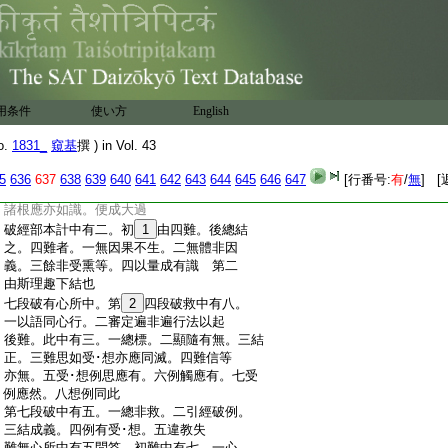
:
足馬闕一足故亦名無足
:
謂眼等識行相麁動起必勞慮等者。從三乘
:
通義。據實八地已往菩薩無有漏心。何必勞
:
慮
:
破薩婆多滅定識不離身中有二。初叙計
:
後正破。破中有五。一如想起滅難。二壽不
用条件
使い方
English
:
離身難。三應非有情難。四根･壽無持難。
:
五經言無屬難。薩婆多言。受･想前偏厭。心
o.
1831_
窺基
撰 ) in Vol. 43
:
行説言無。識體非心行。滅定故言有。若爾
:
難言。識體非心行。滅定實無而言有。壽等
5
636
637
638
639
640
641
642
643
644
645
646
647
[行番号:
有
/
無
] [
:
非心行。定内實無而言有。故論云。壽･煖
:
諸根應亦如識。便成大過
:
破經部本計中有二。初
1
由四難。後總結
:
之。四難者。一無因果不生。二無體非因
:
義。三餘非受熏等。四以量成有識 第二
:
由斯理趣下結也
:
七段破有心所中。第
2
四段破救中有八。
:
一以語同心行。二審定遍非遍行法以起
:
後難。此中有三。一總標。二顯隨有無。三結
:
正。三難思如受･想亦應同滅。四難信等
:
亦無。五受･想例思應有。六例觸應有。七受
:
例應然。八想例同此
:
第七段破中有五。一總非救。二引經破例。
:
三結成義。四例有受･想。五違教失
:
難無心所中有五問答。初難中有七。一心