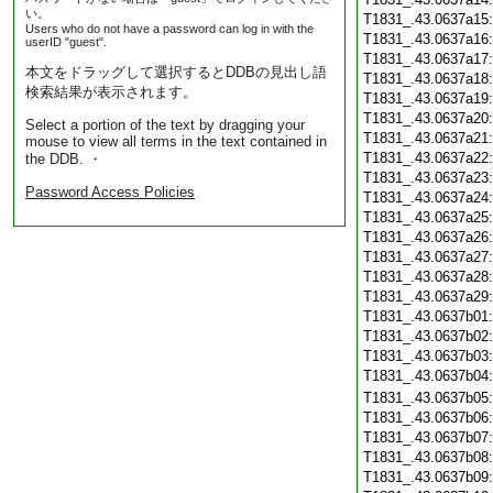
い。
T1831_.43.0637a15
Users who do not have a password can log in with the
T1831_.43.0637a16
userID "guest".
T1831_.43.0637a17
本文をドラッグして選択するとDDBの見出し語
T1831_.43.0637a18
検索結果が表示されます。
T1831_.43.0637a19
T1831_.43.0637a20
Select a portion of the text by dragging your
T1831_.43.0637a21
mouse to view all terms in the text contained in
T1831_.43.0637a22
the DDB. ・
T1831_.43.0637a23
Password Access Policies
T1831_.43.0637a24
T1831_.43.0637a25
T1831_.43.0637a26
T1831_.43.0637a27
T1831_.43.0637a28
T1831_.43.0637a29
T1831_.43.0637b01
T1831_.43.0637b02
T1831_.43.0637b03
T1831_.43.0637b04
T1831_.43.0637b05
T1831_.43.0637b06
T1831_.43.0637b07
T1831_.43.0637b08
T1831_.43.0637b09