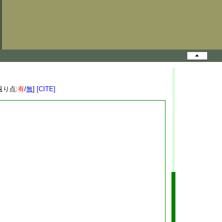
返り点:
有
/
無
]
[CITE]