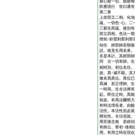
厭心厭一切。能厭唯
防應現行 答曰通有
第二卷
上坐部立二相。化地
蘊。一切色･心。二
三窮生死蘊。雖別有
部立四相。色法一期
燈焰･鈴聲刹那刹那
劫住 經部師若順薩
説。彼意生用未來。
非是本計。其經部師
同 古一切有師。生
相時別。初位名住。
故。異･滅不能。其
微名爲異位。異位已
爲滅 若正理師。生
一時用。生令法將有
起。即住之時。異能
前故。有爲法爾勢力
有時法増長者。由餘
法性。本法性劣必衰
體在性。令法劣故。
用至後念無 若經但
有師云。擧初･後相
用。有用之時在現在