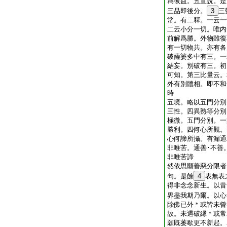
爲彼益。五宣説。是
三品即後分。
3
三
常。有二釋。一云一
二云小分一切。唯内
前解爲勝。外物雖復
有一切物共。亦有
破薩婆多中有三。一
結妄。別破有三。初
可知。第三比量云。
外有別體相。即不和
時
五境。略以五門分別
三性。四異熟等分
極微。五門分別。一
勝利。四何心所觀。
心何諦所攝。有漏通
非唯苦。通善･不善
非唯苦諦
然依思願善惡分限者
句。是餘
4
表無表
得非念念新生。以昔
界盡我期乃爾。以心
除佛已外＊或皆未曾
故。未遇破縁＊或常
願既萎歇更不新起。