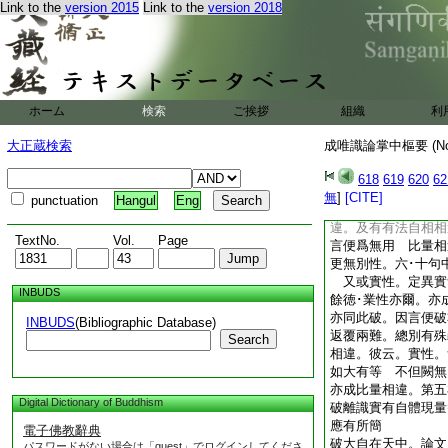
Link to the
version 2015
Link to the
version 2018
第二有法自相相違
有別自性。許異實故
有法。今言有性應非
相違。今擧無法爲喩
第四倶皆比量相違
難同異性中。第一有
ホーム
検索
ご挨拶
組織
利
同異性。定異實別有
今令同異亦非同異
大正蔵検索
成唯識論掌中樞要 (N
云何亦名謂許異實等
於實･徳･業。亦顯
618
619
620
62
遮實。如是亦能成遮
無
]
[CITE]
punctuation
Hangul
Eng
成有法自相相違又不
違。及有有法自相相
TextNo.
Vol.
Page
言便爲無用 比量相
更無別性。六･十句
又或實性。定異實
INBUDS
餘徳･業性亦爾。亦
亦同此破。因言便破
INBUDS
(Bibliographic Database)
返覆兩難。總別有殊
Search
相違。彼云。實性。
如大有等 不但闕無
亦成比量相違。第
Digital Dictionary of Buddhism
破離識實有自體現量
應有所簡
電子佛教辭典
破大自在天中。論文
パスワードがない場合は「guest」でログインしてくださ