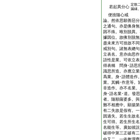
定散
若起異分心
漏縁
便捨隨心戒
論。然依思願善惡分
之通句。亦是佛身無
因不殊。唯別脱異。
據因位。故佛別脱無
盡未來方可捨故不同
戒別句。諸無表總句
立表名。意亦由思作
語性是業。可依立表
得表稱 問身･語思
識思所造。亦應立業
爲業。身･語體造作
業。其觸･作意等。
非造作。亦不名業。
身･語名業･道。發
者。隨順薩婆多。與
難不相應中。顯揚第
有二失故是假有。一
因過失。若生生故名
生可得。若生所生名
名能生等。廣如彼
破得中第三正破有二
中又二。一依教理齊