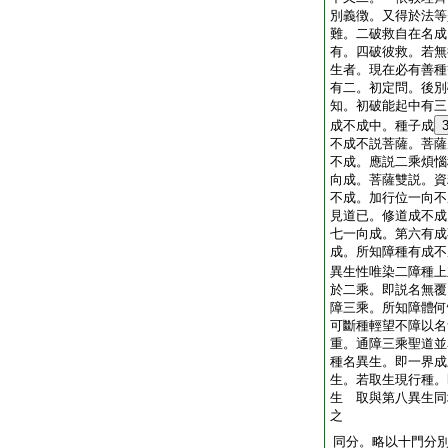
別義徴。又得於法等
難。二破救自在名成
有。四破彼救。若無
生者。現在必有善種
有二。初定問。後別
知。初破能起中有三
成不成中。種子成
不成不説菩薩。菩薩
不成。應説二乘煩惱
向成。菩薩雙説。資
不成。加行位一向不
見道已。修道成不成
七一向成。第六有成
成。所知障種有成
異生性唯染二障種上
於二乘。即説名無覆
障三乘。所知障體何
可斷種輕望不障以名
重。通障三乘聖道並
種名異生。即一界成
生。若取生現行種。
生 取與第八異生同
之
同分。略以十門分