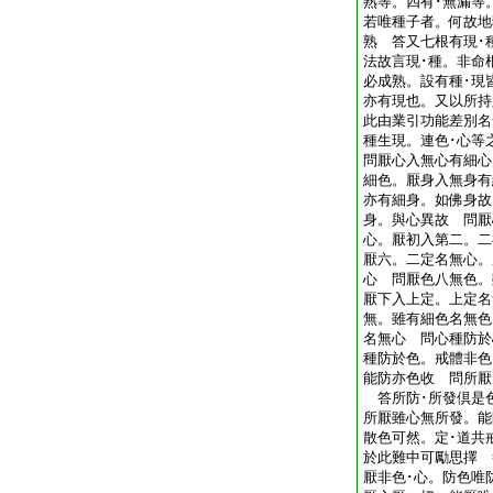
熟等。四有･無漏等
若唯種子者。何故地
熟 答又七根有現･
法故言現･種。非命
必成熟。設有種･現
亦有現也。又以所持
此由業引功能差別名
種生現。連色･心
問厭心入無心有細心
細色。厭身入無身有
亦有細身。如佛身故
身。與心異故 問厭
心。厭初入第二。二
厭六。二定名無心。
心 問厭色八無色。
厭下入上定。上定名
無。雖有細色名無色
名無心 問心種防於
種防於色。戒體非色
能防亦色收 問所厭
答所防･所發倶是
所厭雖心無所發。能
散色可然。定･道共
於此難中可勵思擇 
厭非色･心。防色唯