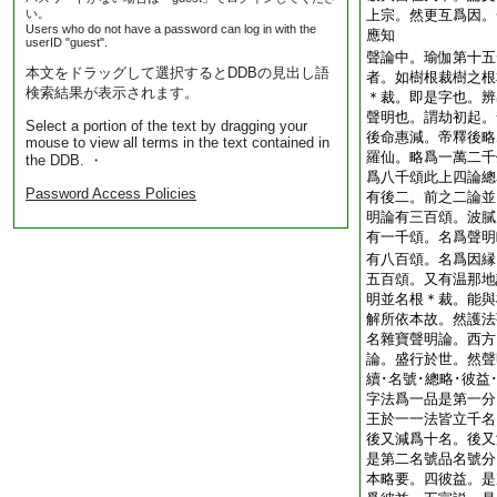
い。
上宗。然更互爲因。
Users who do not have a password can log in with the
應知
userID "guest".
聲論中。瑜伽第十五
本文をドラッグして選択するとDDBの見出し語
者。如樹根裁樹之根
検索結果が表示されます。
＊裁。即是字也。辨
聲明也。謂劫初起。
Select a portion of the text by dragging your
後命惠減。帝釋後略
mouse to view all terms in the text contained in
羅仙。略爲一萬二千
the DDB. ・
爲八千頌此上四論總
Password Access Policies
有後二。前之二論並
明論有三百頌。波膩
有一千頌。名爲聲明
有八百頌。名爲因縁
五百頌。又有温那地
明並名根＊裁。能與
解所依本故。然護法
名雜寶聲明論。西方
論。盛行於世。然聲
續･名號･總略･彼
字法爲一品是第一分
王於一一法皆立千名
後又減爲十名。後又
是第二名號品名號分
本略要。四彼益。是