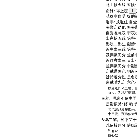
此由捨五縁 誓捨･
命終･得上定
1
苾芻非自受 從他
近事･及近住 自受
表業定從他 無表
自受唯意表 非表
出家捨五縁 捨學･
形沒二形生 斷善･
近事由三縁 捨學･
及棄衆同分 並前
近住亦由三 日出･
並棄衆同分 非斷善
定戒通無色 初近
餘持遠分性 是名
道戒唯九定 六色･
以見道許依五地。
百云。九地能盡漏
修道。見道不依中
間
是斷依見･修 頓･
預流超越取第四果
十三説。預流依未
今爲二解。如下第十
此依於遠分 隨應
許有遊
觀心故