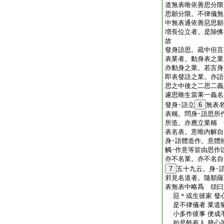
道無表唯依善思分限
思願分限。不律儀無
中無表通依善惡思願
増長位立者。是除佛
故
發身語思。疏中但言
表業者。動身表之業
亦動身之業。若言身
即表發語之業。亦語
思之中後之二思二義
慮思唯生當果一義名
發身･語立
6
無表
表稱。問身･語思所
所造。亦應立業稱 
表名表。意唯内解自
身･語體造作。意體
觸･作意等皆由思作
亦不名業。亦不名自
7
五十九云。身･
邪見名道者。隨順薩
表無表中略爲 頌曰
惡＊或生彼家 發
是不律儀者 業道
小多作彼事 便成
如是餘有人 發心