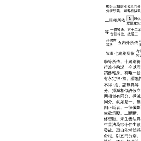
彼分互相似性名衆同分
分者類義。同者相似義
5
難倶
二現種所依
立故此皆
一切皆通。五十二
等
音聲等位。故通三
諸佛亦
五内外所依
等故
有
七總別所依
皆通
皆
學等所依。十總別得
得准小乘説 今以理
謂佛報身。有唯一捨
有永定得･捨。謂無
不得･捨。謂無爲等
分。擇滅相似許假立
用相似有同分。擇滅
同分。眞如是一。
四正斷者。一律儀斷
生欲策勵。二斷斷。
修習斷。未生善法爲
生善法爲欲令住生欲
發故。惠自能漸伏惑
命根。以五門分別。