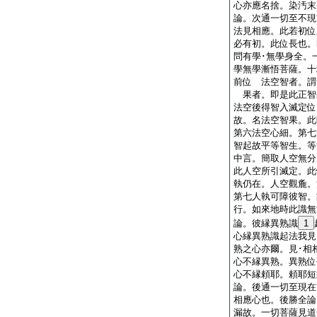
心亦應名捨。染汚
論。次通一切至不現
法見相應。此若初位
必有初。此位長也。
問有學･無學身全。
學無學漸悟菩薩。十
前位 法空智者。謂
果者。即是此正智
法空後得智入滅定位
故。名法空智果。此
第六法空心細。第七
智起故平等智生。等
中言。簡取人空無分
此人空所引滅定。此
執仍在。人空觀麁。
第七人執可障彼智。
行。如來地時此識
論。彼縁異熟識
1
心縁異熟識起法我見
熟之心亦爾。見･相
心不縁異熟。異熟位
心不縁頼耶。頼耶
論。後通一切至現在
相應心也。後勝全論
漏故。一切菩薩見道