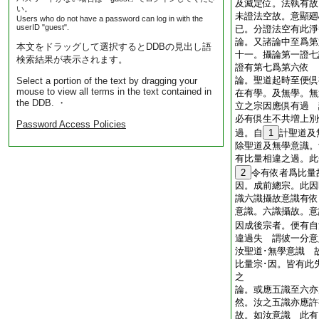
及滅定位。法執有故
い。
未證法空故。意顯廻
Users who do not have a password can log in with the
userID "guest".
已。分證法空有此
論。又諸論中至爲第
本文をドラッグして選択するとDDBの見出し語
十一。攝論第一證七
検索結果が表示されます。
證有第七爲第六依
論。聖道起時至便倶
Select a portion of the text by dragging your
mouse to view all terms in the text contained in
在有學。及無學。無
the DDB. ・
立之宗因應倶有過 
必有倶生不共増上別
Password Access Policies
過。自
1
計聖道及
除聖道及無學意識。
有比量相違之過。此
2
令有依者爲比量
因。成前總宗。此因
識六識攝故意識有依
意識。六識攝故。意
因成後宗者。便有自
違過失 謂彼一分意
汝聖道･無學意識 
比量宗･因。皆有此
之
論。或應五識至六亦
然。汝之五識亦應許
故。如汝意識 此有