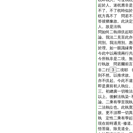
起於人。迷杌應非是
不了。不了杌時似於
杌方爲不了 問若不
答彼猶豫故。此決定
人。故是法執
問如何二執得倶起
論。我法二見至此亦
同別。我法用別。惠
於理。如一眼識縁青
今此中以兩境兩行共
今所執非是二境。無
行執故 問若爾前言
非二行
3
二境耶 
則不然。以推求故。
亦不倶起。今此不
即是廣前初人執位。
三。初總廣一切唯法
以上。後解法執染
論。二乘有學至我執
二法執位也。此執寛
故。更不須釋一切異
執 定性二乘有學起
現在前時通見･修道
悟菩薩。除見道全。