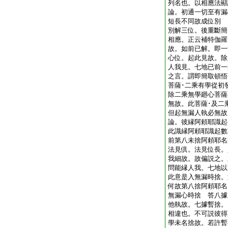
列名也。以相應法
論。初通一切至有漏
短長不同故成位別 
別解三位。後重斷簡
相應。正云補特伽羅
故。如前已解。即一
心位。起此見故。除
人我見。七地已前一
之言。謂即簡取頓悟
菩薩･二乘有學從初
除二乘無學廻心菩薩
無故。此菩薩･及二
但起無漏人執必無
論。彼縁阿頼耶識起
此識縁阿頼耶識起數
前第八未捨阿頼耶名
法見倶。法見位長。
我細故。故偏説之。
問能縁人我。七地以
此意是入無漏時捨。
何故第八捨阿頼耶名
無漏心時捨 答八據
他執故。七據暫捨。
相違也。不可説彼得
學未名捨故。若許暫