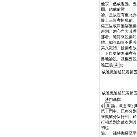
他宗 然成返難。五
爾。結成前難
論。是故定有至此亦
於上三位亦恒現前。
薩三位或淨無漏無染
差別。廻心向大其理
那者。隨何乘説染汚
體。如説四位不退菩
第八識體。捨染名故
下自更解無漏亦有
佛地論説。及樞要説
唯正義
4
◎
成唯識論述記卷第
成唯識論述記卷第
沙門基撰
◎
6
論。此意差別
第十門中。已略分別
乘義解分位行相 於
行相差別之數次列其
初也
論。一補特伽羅至平