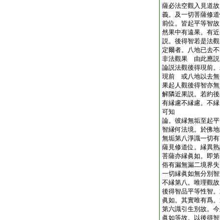
薩必法空觀入見道故
義。及一切菩薩修道
前位。皆起平等智故
然果中有遠果。有近
説。後得智若是法觀
定爾者。八地已去不
非法觀果 由此應説
論説法觀後得現前。
現前 或八地以去無
果起人觀後得智亦無
解隣近果説。若約後
有縁慮不縁慮。不縁
可知
論。彼縁無垢至起平
智縁何法境。於佛地
無垢第八淨識一切有
薩見修道位。縁異熟
菩薩亦縁眞如。即第
俗有漏無漏二境界失
一切縁眞如無分別智
不縁第八。唯理觀故
後得智品平等性智。
眞如。其實唯有爲。
第六識引生別故。今
眞如等故。以後得智