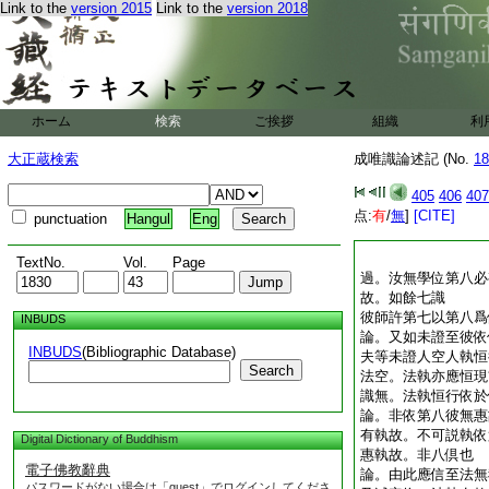
Link to the
version 2015
Link to the
version 2018
ホーム
検索
ご挨拶
組織
利
大正蔵検索
成唯識論述記 (No.
18
405
406
407
点:
有
/
無
]
[CITE]
punctuation
Hangul
Eng
TextNo.
Vol.
Page
過。汝無學位第八必
故。如餘七識
彼師許第七以第八
INBUDS
論。又如未證至彼依
INBUDS
(Bibliographic Database)
夫等未證人空人執恒
Search
法空。法執亦應恒現
識無。法執恒行依
論。非依第八彼無惠
有執故。不可説執依
Digital Dictionary of Buddhism
惠執故。非八倶也
電子佛教辭典
論。由此應信至法無
パスワードがない場合は「guest」でログインしてくださ