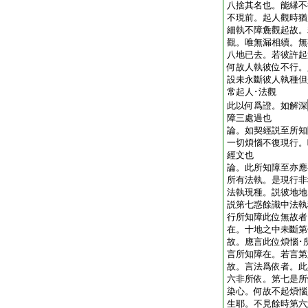
八捨其名也。能縁不
不現前。起人觀時猶
細執不障麁觀起故。
觀。唯無漏相續。無
八地已去。若彼許起
何故人執彼位不行。
設未永斷彼人執種但
常起人･法觀
此以何爲證。如解深
障三處過也
論。如契經説至所知
一切煩惱不復現行。
經文也
論。此所知障至亦應
所有法執。是現行非
法執現種。説彼地地
説第七惑餘識中法執
行所知障此位無故者
在。十地之中未斷第
故。應言此位煩惱･
言所知障在。若言第
故。言法爲依者。此
六非所依。第七是所
染心。何故不起煩惱
生耶。不見餘時第六