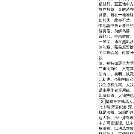
俗雙行。至五地中方
故亦無妨 又解若在
眞俗。若在十地唯縁
如前失 此亦不然。
佛地論中第五卷説初
縁眞俗。前解爲勝 
縁頼耶。性未離故。
一等字。通在無垢及
無能藏。藏義應暫
問二執倶起。何故分
執
論。補特伽羅至方謂
二重明前位。文有其
初有二。初明二執寛
此初也。今顯初位必
我位必有法我。人我
是主宰作者等用故。
即法我通。人我狹也
2
是杌等方執爲人
此中喩況理有淺･深
杌是法執。深喩即迷
起人執。法中據迷理
中亦可言迷理。法中
狹法寛。以法爲本故
杌即執人。可使執杌