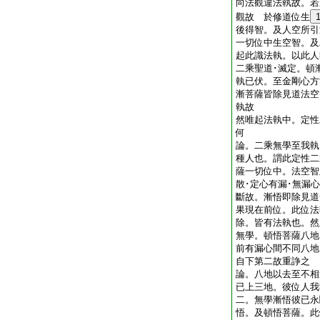
向法觀違法執故。若
觀故 於修道位生
後得智。及人空所引
一切位中生空智。及
起此識法執。以此人
二乘聖道･滅定。頓
執已伏。至金剛心方
漸菩薩皆除見道法空
執故
然唯起法執中。定性
何
論。二乘無學至我執
種人也。謂此定性二
薩一切位中。法空智
散･定心有漏･無漏
斷故。漸悟即除見道
果現在前位。此位法
除。皆有法執也。然
無學。頓悟菩薩八地
前有漏心間不同八
自下第二故重諍之
論。八地以去至不相
已上三地。彼位人我
二。無學漸悟彼已永
悟。及頓悟菩薩。此