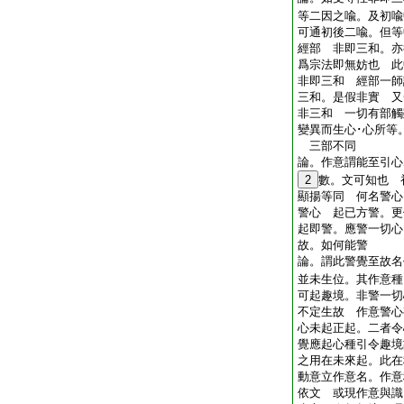
等二因之喩。及初喩
可通初後二喩。但等
經部 非即三和。亦
爲宗法即無妨也 此
非即三和 經部一師
三和。是假非實 又
非三和 一切有部觸
變異而生心･心所等
三部不同
論。作意謂能至引心
2
數。文可知也 
顯揚等同 何名警心
警心 起已方警。更
起即警。應警一切心
故。如何能警
論。謂此警覺至故名
並未生位。其作意種
可起趣境。非警一切
不定生故 作意警心
心未起正起。二者令
覺應起心種引令趣境
之用在未來起。此在
動意立作意名。作意
依文 或現作意與識