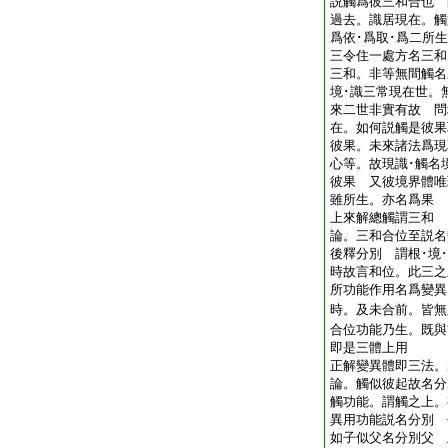
説觸爲彼三和合也 
過去。識居現在。觸
爲依･爲取･爲二所
三令住一處方名三和
三和。非等無間觸名
境･識三常現在世。
來二世非實有故 問
在。如何説觸是彼果
彼果。未來諸法爲現
心等。故現識･觸名
彼果 又彼境界體唯
雖所生。亦名爲果
上來解總觸謂三和 
論。三和合位至説名
後釋分別 謂根･境
時故言和位。此三之
所功能作用名爲變異
時。及未合前。皆無
合位功能乃生。既與
即是三體上用
正解變異體即三法
論。觸似彼起故名分
觸功能。謂觸之上。
異用功能説名分別 
如子似父名分別父 