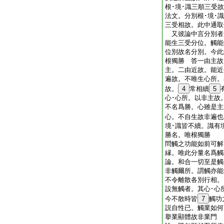
根･境･識三順三受
法文。分別根･境･
三受相故。此中通取
又彼論中言分別者
能生三受分位。觸能
位別故名分別。今此
根獨勝 答一由主故
主。二由近故。能近
遍故。不唯生心所。
故。
4
常相續
5
心･心所。以非主故
不名爲勝。心雖是主
心。不自生故非遍也
境･識皆不續。識有
勝名。唯根獨勝
問觸之功能如前可解
縁。唯此分量名爲
論。和合一切至是觸
非觸爾所。謂觸亦能
不令離散各別行相。
設無觸者。其心･心
今不散時皆
7
觸
説自性已。觸業如何
擧業顯體故非業門