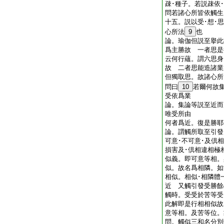
疎･種子。若説疎依
問若諸心所皆依觸生
十五。説以受･想･
心所法
9
也
論。瑜伽但説至擧此
爲主勝故 一者思是
云何行蘊。謂六思身
故 二者思能造諸業
但獨取思。故諸心
問曰
10
若爾何故集
受依爲業
論。集論等説至近而
唯受所由
何者爲近。復是勝
論。謂觸所取至引發
可意･不可意･及倶
損害及･倶相違相極
似義。即可意等相。
似。故名爲相隣。如
相似。相似･相隣體
近 又觸引發受勝餘
觸時。受受於苦等受
此解即是行相相似
意等相。及苦等位
問。觸似三和名分別