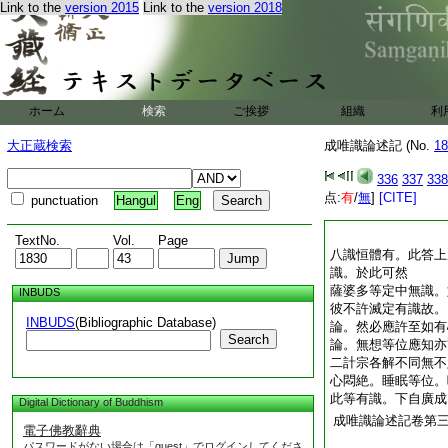
Link to the
version 2015
Link to the
version 2018
ホーム
検索
ご挨拶
組織
利
大正蔵検索
成唯識論述記 (No.
18
336
337
338
点:
有
/
無
]
[CITE]
punctuation
Hangul
Eng
TextNo.
Vol.
Page
八識恒體有。此答上
識。於此可然
薩婆多等定中無識。
INBUDS
彼不許滅定有識故
INBUDS
(Bibliographic Database)
論。然必應許至如有
Search
論。無想等位應知亦
二計宗各解不同無不
心悶絶。睡眠等位。
此等有識。下自廣
Digital Dictionary of Buddhism
成唯識論述記卷第
電子佛教辭典
パスワードがない場合は「guest」でログインしてくださ