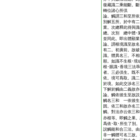
復藏識二乘能斷。斷
轉位諸心所倶
論。觸謂三和至所依
別解五所。於中有二
業。次總釋此得與識
總。次別 總中體･
並同此。即出體顯
論。謂根境識至故名
有二。初廣前。故破
識。體異名三。不相
順。如識不生根･境
根･眼識･香境三法
者。三必倶生。既不
依。境可爲取。識二
於境。如此交渉名
下解於觸由二義故
論。觸依彼生至故説
觸名三和 一依彼生
因。依三和故亦名三
觸。對法亦云依三和
亦根等。即觸之果。
爲依･取･所生了別
説觸能和合三法。由
非一觸體可名三故。