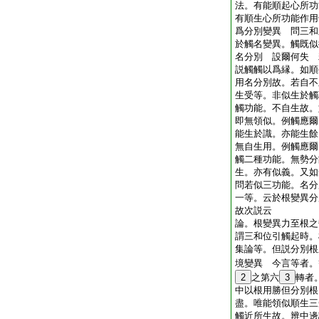
法。有能順起心所功
有順生心所功能作用
爲分別變異 問三和
於觸名變異。觸既似
名分別 設爾何失 
説觸觸以爲縁。如順
用名分別故。若自不
生受等。非似生於觸
觸功能。不自生故。
即無領似。例觸應爾
能生於識。亦能生餘
無自生用。例觸應爾
觸二種功能。無勢分
生。亦有似義。又
問若似三功能。名分
一等。云於根變異分
故次説云
論。根變異力至根之
謂三和位引觸起時。
集論等。但説分別根
境變異 今言等者。
2
之第六
3
轉者
中以根用勝但分別根
盡。唯能領似順生三
觸近所生故。辨中邊