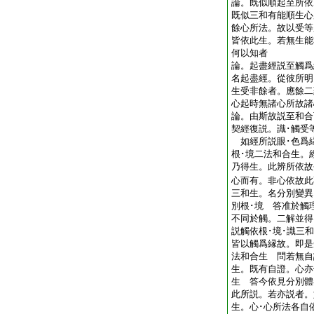
論。既似順起至所依
既似三和有能順生心
餘心所法。故以受等
皆依此生。若無生
何以知者
論。起盡經説至觸爲
名起盡經。從彼所明
生受非餘者。應餘二
心起時無諸心所故
論。由斯故説至和合
契經復説。識･觸受
如經所説眼･色爲
根･境二法和合生。
乃得生。此辨所依故
心而有。非心依故
三和生。名分別變異
別根･境 答准於觸
不同於觸。二解並得
説觸依根･境･識三
皆以觸爲縁故。即是
法和合生 問若無自
生。既有自證。心亦
生 答今依見分別體
此所説。若亦説者。
生。心･心所法各自