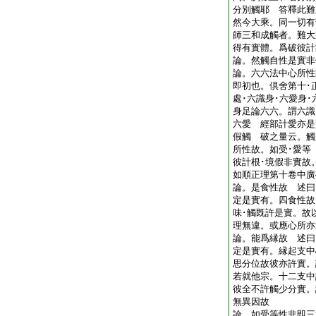
分別觸耶 答釋此
然今大乘。同一切有
師三和成觸者。難大
得有實體。爲破彼
論。然觸自性是實
論。六六法中心所性
即初也。倶舍第十･
處･六識身･六愛身
身足論六六。謂六識･
六愛 經部計愛亦是
假觸 破之量云。觸
所性故。如受･愛等
彼計根･境假非實故
如順正理第十卷中
論。是食性故 述曰
定是實有。四食性故
味･觸既許是實。故
理無違。或應心所亦
論。能爲縁故 述曰
定是實有。縁起支中
思分位故彼亦許實。
若就他宗。十二支中
彼全不許觸少分實。
無異因故
論。如受等性非即三