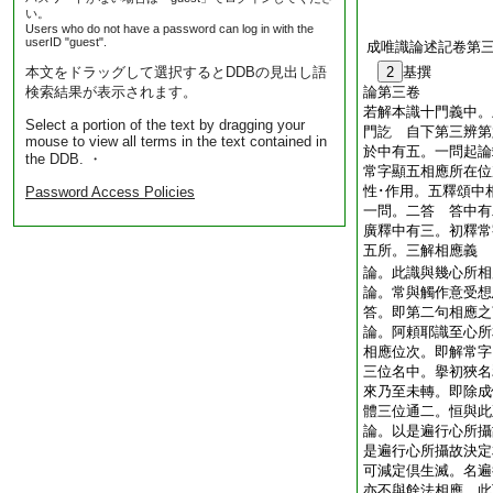
い。
Users who do not have a password can log in with the
userID "guest".
成唯識論述記卷第
本文をドラッグして選択するとDDBの見出し語
2
基撰
検索結果が表示されます。
論第三卷
若解本識十門義中。
Select a portion of the text by dragging your
門訖 自下第三辨第
mouse to view all terms in the text contained in
於中有五。一問起論
the DDB. ・
常字顯五相應所在位
性･作用。五釋頌中
Password Access Policies
一問。二答 答中有
廣釋中有三。初釋常
五所。三解相應義
論。此識與幾心所相
論。常與觸作意受想
答。即第二句相應之
論。阿頼耶識至心所
相應位次。即解常字
三位名中。擧初狹名
來乃至未轉。即除成
體三位通二。恒與
論。以是遍行心所攝
是遍行心所攝故決定
可減定倶生滅。名遍
亦不與餘法相應。此