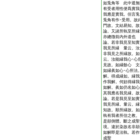
如兎角等 此中遮無
有受者用性便爲實我
我應是實我。但言兎
兎角有作･受用。故
門故。文結易知。
論。又諸所執至所縁
亦總徴前内外道也
論。若非我見至知實
我見所縁 量云。汝
非我見之所縁故。如
云。汝能縁我心･心
見故。如縁餘心 文
如縁眞如心･心所法
解。得成縁如。縁我
作我解。何妨得縁我
如解。眞如仍名如心
其我應名我見縁。
論。若是我見至如實
我見所縁。量云。縁
知故。順所縁故。如
執有我者所信之教。
是顛倒體。斷之成聖
境。違於染故名非顛
如解即是法執。若作
成聖