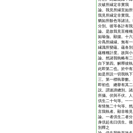
次破所縁定非實我
論。我見所縁至如所
我見所縁定非實我。
猶如所餘色等諸法。
分別。彼等各計有
論。是故我見至種種
如瑜伽。顯揚。十六
分爲所縁縁。無有一
縁識所變蘊。蘊各別
蘊種種計度。故與
論。然諸我執略有二
自下第四。解釋彼執
此即第二也。於中有
如是所説一切我執下
三。第一標執擧數。
即初也 總擧有其二
説。謂迷諦總別。諸
所攝。伏與不伏。人
倶生二十句等。一一
有情無二十句等。然
言我執者。顯非唯見
論。一者倶生二者分
身倶起名曰倶生。後
別釋之
論。倶生我執至故名