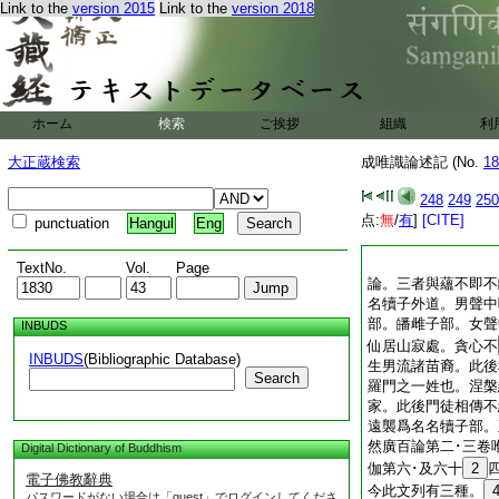
Link to the
version 2015
Link to the
version 2018
ホーム
検索
ご挨拶
組織
利
大正蔵検索
成唯識論述記 (No.
18
248
249
250
点:
無
/
有
]
[CITE]
punctuation
Hangul
Eng
TextNo.
Vol.
Page
論。三者與蘊不即不
名犢子外道。男聲中
部。皤雌子部。女聲
INBUDS
仙居山寂處。貪心不
INBUDS
(Bibliographic Database)
生男流諸苗裔。此後
Search
羅門之一姓也。涅槃
家。此後門徒相傳不
遠襲爲名名犢子部。
然廣百論第二･三卷
Digital Dictionary of Buddhism
伽第六･及六十
2
電子佛教辭典
今此文列有三種。
パスワードがない場合は「guest」でログインしてくださ