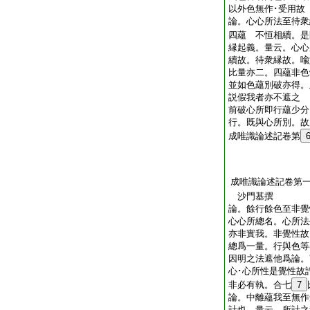
以外色無作･受用
論。心心所法至待衆
四蘊 不恒相續。是
縁起義。量云。心心
續故。待衆縁故。喩
比量亦二。四蘊非色
並如色蘊別破亦得。
説假我者亦不遮之
前破心所即行蘊少分
行。既與心所別。
成唯識論述記卷第
成唯識論述記卷第
沙門基撰
論。餘行餘色至非覺
心心所總名。心所法
亦非實我。非覺性故
總爲一量。行與色等
因明之法遮他爲論。
心･心所性是覺性故
非必有執。合七
7
論。中離蘊我至無作
計也。量云。所計之