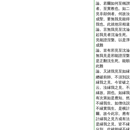
論。若爾如何至稱讃
者。至實教也。如二
見非顛倒者。何故汝
成聖。要無我見能得
我也。此就他宗相
論。言無我見至沈淪
起我見者沈淪生死。
見能證涅槃。以是淨
成難
論。豈有邪見至沈淪
無我見是邪能證涅槃
是正翻沈生死。能順
此難
論。又諸我見至如縁
總破前師。不須別説
縁我之見。今皆破之
云。汝縁我之見。不
縁故。因也。如縁我
有次第如是應知。然
不縁我生。如僧佉説
不縁實我生。是横計
爾。故今此宗。應有
計縁我之見方成有法
是縁我之見。皆不縁
分別。此破能縁不