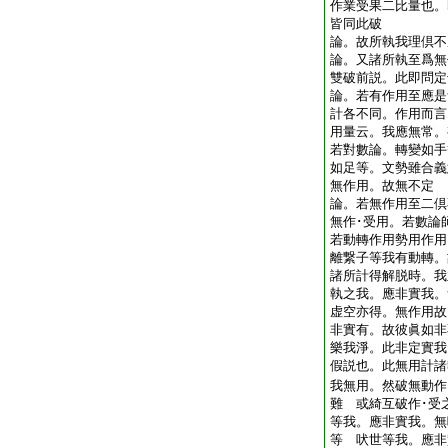
作業受果二比量也。
皆同此破
論。故所執我理倶不
論。又諸所執至爲無
雙破前説。此即問
論。若有作用至應是
計各不同。作用而言
用量云。我應無常。
若對數論。轉變如手
如足等。文勢雖合義
無作用。故無不定
論。若無作用至二倶
無作･受用。若數論
若動轉作用勢用作用
離繋子等我有動轉。
諸所計得解脱時。我
執之我。應非實我。
虚空亦得。無作用故
非實有。故彼眞如非
樂我淨。此非定實我
假説也。此無用計諸
我無用。然破無動作
難 或綺互破作･受
等我。應非實我。無
等 吠世等我。應非