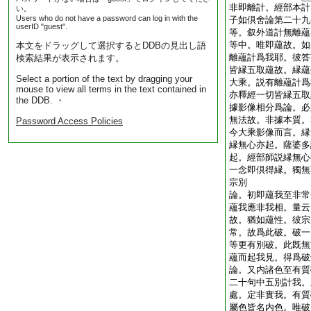
非即離計。經部本計
い。
Users who do not have a password can log in with the
子如倶舍論第二十九
userID "guest".
等。叙外道計無離蘊
等中。唯即蘊故。如
本文をドラッグして選択するとDDBの見出し語
離蘊計爲我耶。彼答
検索結果が表示されます。
皆縁五取蘊故。縁蘊
Select a portion of the text by dragging your
大乘。説有離蘊計爲
mouse to view all terms in the text contained in
亦釋經一切皆縁五取
the DDB. ・
據影像相分爲論。必
無法故。非據本質。
Password Access Policies
今大乘影像而言。縁
縁無心亦起。薩婆多
起。經部師説縁無心
一念即倶得縁。獨無
宗別
論。初即蘊我至非常
蘊我應非我相。量云
故。猶如蘊性。彼宗
常。故爲此破。破一
等更有別破。此既無
蘊而起我見。得爲
論。又内諸色至有質
二十句中五別計我。
處。定非實我。有質
屬色皆名内色。唯破