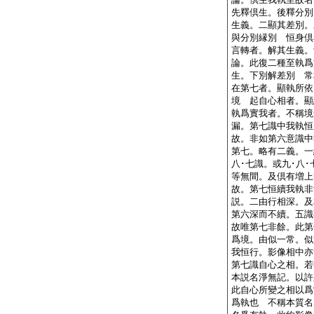
先釋倶生。後釋分別
生義。二顯其差別。
與分別縁別 恒身倶
言轉者。解其生義
論。此復二種至執爲
生。下別解差別 
在第七者。顯執所依
境 起自心相者。
執爲實我者。不稱境
漏。第七識中我執恒
故。非如第六意識中
第七。略有二義。一
八･七識。或九･八･
等無間。及倶有増上
故。第七恒續我執非
説。二由行相深。及
第六深而不續。五識
故唯第七非餘。此第
爲境。由似一常。似
我恒行。影像相中亦
第七識自心之相。若
本説名淨無記。以許
此自心所變之相以爲
爲執也 不稱本質名