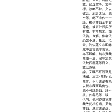
故。如虚空等。文中
標。故略不叙。文以
破云。所計之我。應
空等。此下准作一
論。後倶非我至非實
等也。彼宗計我與所
有體。非常無常。如
依義。今解。依者依
恐繁不述。量云。汝
云。許依蘊立非即離
此中法言應非實我。
亦不即離。然非實我
無隨一過。宗等次第
依於四塵蘊等而立。
故以爲喩
論。又既不可説至是
法藏。三世･無爲･
無常。不可説是有爲
以我非我而爲例也。
應不可説是我。許不
故。如龜毛等 以二
倶句。他宗亦説我非
我故犯相符過。又無
非我。應定説是蘊。