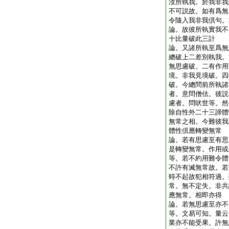
汝所執我。於我非我
不可説故。如有爲無
令隨入我非我倶句
論。故彼所執實我不
十比量破此三計
論。又諸所執至爲無
總破上二差別執我。
無思慮破。二有作用
境。非我見境破。四
破。今總問前所執諸
者。意問僧佉。彼説
慮者。問吠世等。然
除自性外二十三諦體
無常之相。今難彼我
體性倶應轉變無常
論。若有思慮至有思
是轉變無常。作用或
等。若不約用難令體
不許有滅無常故。若
時不起故犯相符過。
常。無不定失。非共
應無常。相即亦得
論。若無思慮至亦不
等。文易可知。量云
業亦不能受果。許無