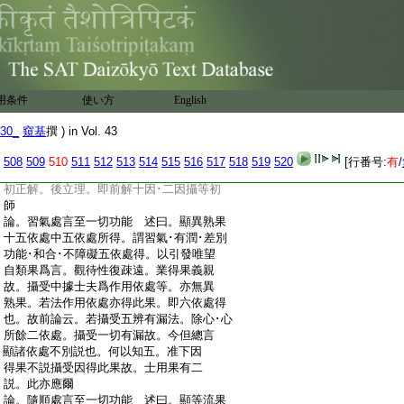
:
即不唯士夫假者爲因故。文但通言諸作者
:
假作具所辨事。前師唯有爲少分爲果體。
:
士夫力所辨故。第二師即通無爲亦是果體。
:
因法爲作者。縁法爲作具故。從喩爲名
:
論。五者増上至餘所得果 述曰。若論別相。
:
除上四果即是此果。寛通有漏･無漏等也
用条件
使い方
English
:
論。瑜伽等説至得増上果 述曰。出果體已。
:
次依處得果。於中有二。初引文。後正解。瑜
30_
窺基
撰 ) in Vol. 43
:
伽第五。及顯揚十八云。習氣依處得異熟等
:
乃至廣説
508
509
510
511
512
513
514
515
516
517
518
519
520
[行番号:
有
/
:
出得果文。已下有二師解。第一解中有二。
:
初正解。後立理。即前解十因･二因攝等初
:
師
:
論。習氣處言至一切功能 述曰。顯異熟果
:
十五依處中五依處所得。謂習氣･有潤･差別
:
功能･和合･不障礙五依處得。以引發唯望
:
自類果爲言。觀待性復疎遠。業得果義親
:
故。攝受中據士夫爲作用依處等。亦無異
:
熟果。若法作用依處亦得此果。即六依處得
:
也。故前論云。若攝受五辨有漏法。除心･心
:
所餘二依處。攝受一切有漏故。今但總言
:
顯諸依處不別説也。何以知五。准下因
:
得果不説攝受因得此果故。士用果有二
:
説。此亦應爾
:
論。隨順處言至一切功能 述曰。顯等流果