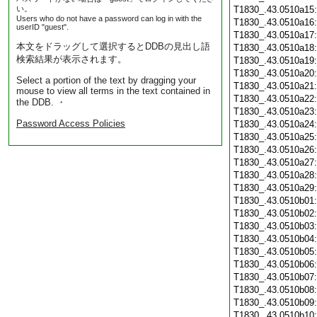
い。
T1830_.43.0510a15
Users who do not have a password can log in with the
T1830_.43.0510a16
userID "guest".
T1830_.43.0510a17
本文をドラッグして選択するとDDBの見出し語
T1830_.43.0510a18
検索結果が表示されます。
T1830_.43.0510a19
T1830_.43.0510a20
Select a portion of the text by dragging your
T1830_.43.0510a21
mouse to view all terms in the text contained in
T1830_.43.0510a22
the DDB. ・
T1830_.43.0510a23
Password Access Policies
T1830_.43.0510a24
T1830_.43.0510a25
T1830_.43.0510a26
T1830_.43.0510a27
T1830_.43.0510a28
T1830_.43.0510a29
T1830_.43.0510b01
T1830_.43.0510b02
T1830_.43.0510b03
T1830_.43.0510b04
T1830_.43.0510b05
T1830_.43.0510b06
T1830_.43.0510b07
T1830_.43.0510b08
T1830_.43.0510b09
T1830_.43.0510b10