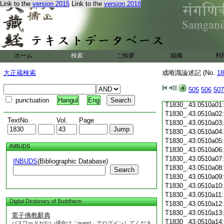
Link to the
version 2015
Link to the
version 2018
T1830_.43.0509c19
T1830_.43.0509c20
T1830_.43.0509c21
T1830_.43.0509c22
T1830_.43.0509c23
T1830_.43.0509c24
ホーム
検索
ご挨拶
組織
利
T1830_.43.0509c25
T1830_.43.0509c26
大正蔵検索
成唯識論述記 (No.
18
T1830_.43.0509c27
T1830_.43.0509c28
505
506
507
T1830_.43.0509c29
punctuation
Hangul
Eng
T1830_.43.0510a01
T1830_.43.0510a02
TextNo.
Vol.
Page
T1830_.43.0510a03
T1830_.43.0510a04
T1830_.43.0510a05
INBUDS
T1830_.43.0510a06
T1830_.43.0510a07
INBUDS
(Bibliographic Database)
T1830_.43.0510a08
Search
T1830_.43.0510a09
T1830_.43.0510a10
T1830_.43.0510a11
Digital Dictionary of Buddhism
T1830_.43.0510a12
T1830_.43.0510a13
電子佛教辭典
T1830_.43.0510a14
パスワードがない場合は「guest」でログインしてくださ