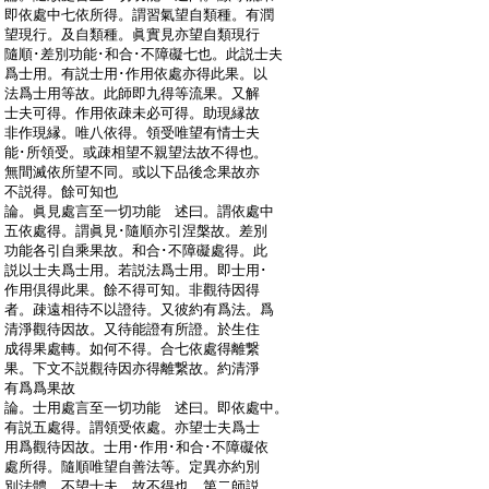
:
即依處中七依所得。謂習氣望自類種。有潤
:
望現行。及自類種。眞實見亦望自類現行
:
隨順･差別功能･和合･不障礙七也。此説士夫
:
爲士用。有説士用･作用依處亦得此果。以
:
法爲士用等故。此師即九得等流果。又解
:
士夫可得。作用依疎未必可得。助現縁故
:
非作現縁。唯八依得。領受唯望有情士夫
:
能･所領受。或疎相望不親望法故不得也。
:
無間滅依所望不同。或以下品後念果故亦
:
不説得。餘可知也
:
論。眞見處言至一切功能 述曰。謂依處中
:
五依處得。謂眞見･隨順亦引涅槃故。差別
:
功能各引自乘果故。和合･不障礙處得。此
:
説以士夫爲士用。若説法爲士用。即士用･
:
作用倶得此果。餘不得可知。非觀待因得
:
者。疎遠相待不以證待。又彼約有爲法。爲
:
清淨觀待因故。又待能證有所證。於生住
:
成得果處轉。如何不得。合七依處得離繋
:
果。下文不説觀待因亦得離繋故。約清淨
:
有爲爲果故
:
論。士用處言至一切功能 述曰。即依處中。
:
有説五處得。謂領受依處。亦望士夫爲士
:
用爲觀待因故。士用･作用･和合･不障礙依
:
處所得。隨順唯望自善法等。定異亦約別
:
別法體。不望士夫。故不得也 第二師説。