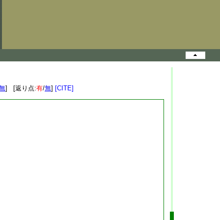
無
] [返り点:
有
/
無
]
[CITE]