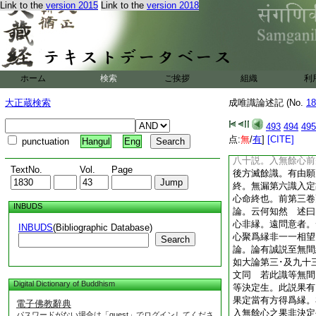
Link to the
version 2015
Link to the
version 2018
問心與心所既非自類
體用各殊。如何倶起
論。心所與心至等無
心所與心雖恒倶轉。
同一所縁。及同所依
可離別令其殊異。不
ホーム
検索
ご挨拶
組織
利
各不同故非互爲縁。
開道依中解
大正蔵検索
成唯識論述記 (No.
18
論。入無餘依至故非
心非。入無餘心極微
493
494
495
道用心必有勢力非微
点:
無
/
有
]
[CITE]
punctuation
Hangul
Eng
無當起無間之果。故
八十説。入無餘心前
TextNo.
Vol.
Page
後方滅餘識。有由願
終。無漏第六識入定
心命終也。前第三
INBUDS
論。云何知然 述曰
心非縁。遠問意者。
INBUDS
(Bibliographic Database)
心聚爲縁非一一相
Search
論。論有誠説至無間
如大論第三･及九十
文同 若此識等無間
Digital Dictionary of Buddhism
等決定生。此説果有
果定當有方得爲縁。
電子佛教辭典
入無餘心之果非決定
パスワードがない場合は「guest」でログインしてくださ