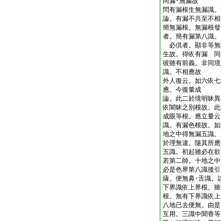
同漏･無漏故
問有漏根生無漏識
論。有漏不共至不相
簡無漏根。無漏根發
者。簡有漏第八識。
必倶者。顯非等無
生故。得依有漏 同
彼雖有前義。非同境
識。不相應故
外人復云。如六依七
應。今復量成
論。此二於境明昧異
依闇昧之別根故。此
成眼等根。應立量云
識。有漏色根故。如
地之中得無漏五識。
於理無違。隨其所應
五識。初起雖必在
若第二師。十地之中
必是色界第八識後引
薩。便無鼻･舌識。
下界識依上界根。雖
根。無有下界識依上
八地已去便無。由是
互用。三識中聞香等