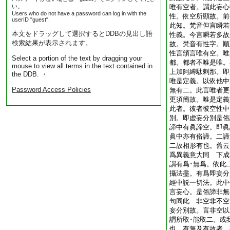
い。
唯有空者。謂此妄心
Users who do not have a password can log in with the
性。依空所顯故。前
userID "guest".
此知。梵音但言瞬若
本文をドラッグして選択するとDDBの見出し語
性義。今言瞬若多故
検索結果が表示されます。
故。梵音有性字。順
性言頌言唯有空。唯
Select a portion of the text by dragging your
都。都者不唯是唯。
mouse to view all terms in the text contained in
上加阿縛駄剌那。即
the DDB. ・
唯是定義。以依他中
Password Access Policies
無有二。此言唯者更
更須簡故。唯是定義
此者。彼者彼空性中
別。即虚妄分別是俗
諦中有眞諦空。即眞
眞中亦有俗諦。二諦
二故相形有也。舊云
爲異義意大同 下成
謂有爲･無爲。依此
攝法盡。有爲即妄分
經中説一切法。此中
言妄心。是俗諦非無
句同此 非空非不空
妄分別故。言非空以
謂所取･能取二。或
也 有無及有故者。