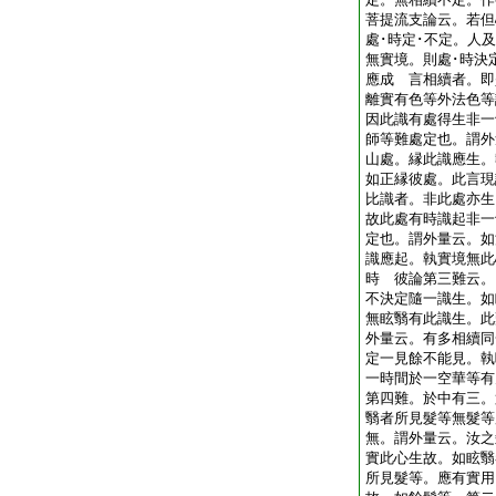
菩提流支論云。若但
處･時定･不定。人
無實境。則處･時決
應成 言相續者。即
離實有色等外法色等
因此識有處得生非一
師等難處定也。謂外
山處。縁此識應生。
如正縁彼處。此言現
比識者。非此處亦生
故此處有時識起非一
定也。謂外量云。如
識應起。執實境無此
時 彼論第三難云。
不決定隨一識生。如
無眩翳有此識生。此
外量云。有多相續同
定一見餘不能見。執
一時間於一空華等有
第四難。於中有三。
翳者所見髮等無髮等
無。謂外量云。汝之
實此心生故。如眩翳
所見髮等。應有實用