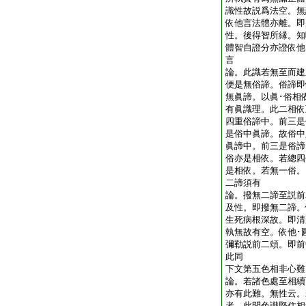
識性故説爲法空。無
依他言法體亦離。即
性。後得智所縁。知
體智自證分亦證依他
言
論。此識若無至而建
便是無俗諦。俗諦即
無眞諦。以眞･俗相
有眞識理。此二相依
四重俗諦中。前三是
是俗中眞諦。故俗中
眞諦中。前三是俗諦
俗亦是相依。若總四
是相依。若無一俗。
二諦須有
論。撥無二諦至説前
及性。即撥無二諦。
生死病根深故。即清
執無故有空。依他･
彌勒説前二頌。即前
此同
下文第五色相非心
論。若諸色處至相續
亦有此難。無性云。
者。此問色識堅住相