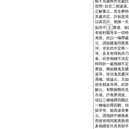
餘不見處例所見處比
世間･自宗二相違過
正解量云。其非夢時
其處亦定。許如是境
以因言許。無隨一失
如亦不
1
實過。彼
有彼村園等非一切時
准前。此以一喩釋處
云。謂如餓鬼同業異
河。非於此中定唯一
等。及見有情執持刀
食。此答相續不決定
時同於一處相續不定
實故。猶如餓鬼見膿
道等。皆信鬼見膿河
爲喩。彼論云。又如
損失精血等用。此答
解云。有翳無翳所見
亦成。許無實境故。
頌以三種喩釋四難訖
一種喩合釋四難。頌
獄卒等。能爲逼害事
云。謂地獄中雖無眞
而彼有情同業異熟増
多相續皆共見有獄卒