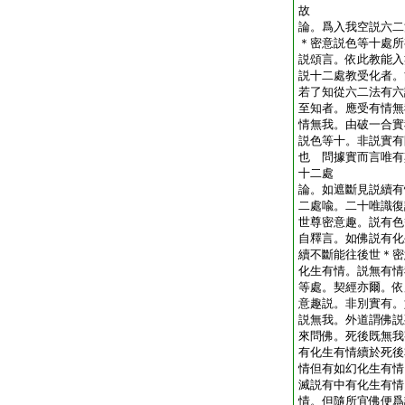
故
論。爲入我空説六二
＊密意説色等十處所
説頌言。依此教能入
説十二處教受化者。
若了知從六二法有六
至知者。應受有情無
情無我。由破一合實
説色等十。非説實有
也 問據實而言唯有
十二處
論。如遮斷見説續有
二處喩。二十唯識復
世尊密意趣。説有色
自釋言。如佛説有化
續不斷能往後世＊密
化生有情。説無有情
等處。契經亦爾。依
意趣説。非別實有。
説無我。外道謂佛説
來問佛。死後既無我
有化生有情續於死後
情但有如幻化生有情
滅説有中有化生有情
情。但隨所宜佛便爲