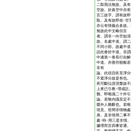
二取我法無故。及有
空故。於眞空中亦有
言三故字。謂有故即
取。及有故即俗･空
亦云有情義合多故。
無故此中文略但言 
者。謂非一向空如清
故。名處中道。謂二
不同小部。故處中道
説此會於中道。非謂
中邊第一卷長行自解
中道。亦善符順般若
非有
論。此頌且依至淨分
不遮淨分故是有也。
死可斷位證涅槃故
上來已引教･理成訖
難。即唯識二十外
論。若唯内識至定不
牒外人難辭也。若唯
現見。世間非情物處
身。及非情用二事不
處･時･用三是非情
據理而言四事皆通。
定。無相續不定。作