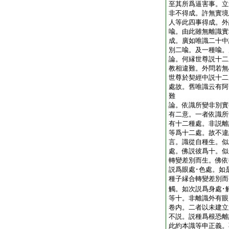
至其所爲逼害事。立
非不得成。許無實境
人等此四事得成。外
喩。由此雖無離識實
成。廣如唯識二十中
別二喩。及一種喩
論。何縁世尊説十二
教相違難。外問若無
世尊於契經中説十二
處故。舊唯識云有阿
難
論。依識所變非別實
有二意。一者依識所
有十二種處。非説離
等爲十二處。故不違
言。識從自種生。似
處。佛説彼爲十。似
轉變差別而生。佛依
説爲眼處･色處。如
種子縁合轉變差別而
觸。如次説爲身處･
等十。非離識外有眼
卷内。二者以未建立
不説。説種爲根恐離
此約本識等申正義。