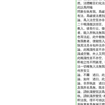
然。法體離言幻化法
此以爲同喩
問衆生執有我。爲破
有法。爲破彼法應
論。爲入法空至亦非
二十唯識復説頌言。
教入。彼長行云。復
者。能入所執法無我
色等法起。此中都無
無我教者。便能悟入
除其法見令知外法
論。此唯識性豈不亦
識成空難。外人又問
此唯識性豈不亦空。
即相之性不問眞理。
法一切種無入法無我
何所安立
論。不爾 述曰。
論。如何 述曰。
論。非所執故 述曰
及我所名爲無。既
論。謂依識變至説爲
執。謂依識所變見･
即法我。理不可得説
所執實有爲無漏正體