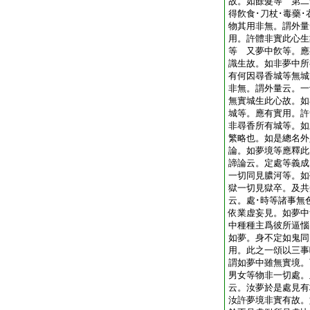
故。如餘髮等 第二
得飮食･刀杖･毒藥
物其用非無。謂外量
用。許體非實此心生
等 又夢中飮等。應
識生故。如非夢中所
有何因尋香城等無城
非無。謂外量云。一
無實城生此心故。如
城等。應有實用。許
非尋香所有城等。如
繁略也。如是總名
論。如夢境等應釋此
諦論云。定處等義成
一切同見膿河等。如
獄一切見獄卒。及共
云。處･時等諸事無
依業虚妄見。如夢中
中種種主爲彼所逼惱
如夢。身不定如鬼同
用。此之一頌以三事
謂如夢中雖無實境。
男女等物非一切處。
云。汝夢於是處見有
汝許夢境非實有故。