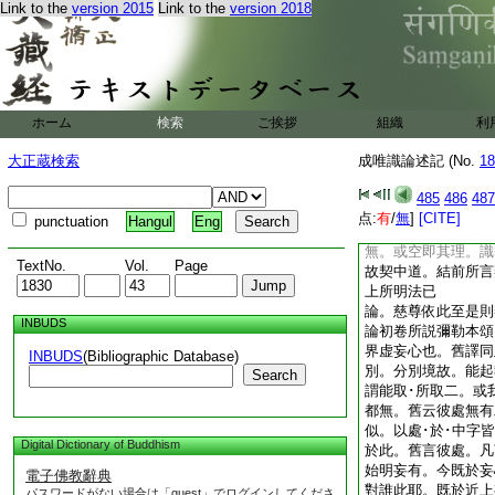
Link to the
version 2015
Link to the
version 2018
扶極成過。以他心智
然。今此所成我識之
所縁。非謂他心亦即
體法。非是空花。彼
解除彼亦得。相應法
心相應。但總言相
ホーム
検索
ご挨拶
組織
利
論。此等正理至應深
結上所明 應深信
大正蔵検索
成唯識論述記 (No.
18
上來別以教･理成訖
教證上所明
485
486
487
論。我法非有至故契
点:
有
/
無
]
[CITE]
punctuation
Hangul
Eng
計實我法非有。眞如
無。或空即其理。識
TextNo.
Vol.
Page
故契中道。結前所言
上所明法已
論。慈尊依此至是則
INBUDS
論初卷所説彌勒本頌
界虚妄心也。舊譯同
INBUDS
(Bibliographic Database)
別。分別境故。能起
Search
謂能取･所取二。或
都無。舊云彼處無有
似。以處･於･中字
Digital Dictionary of Buddhism
於此。舊言彼處。凡
始明妄有。今既於妄
電子佛教辭典
對誰此耶。既於近上
パスワードがない場合は「guest」でログインしてくださ