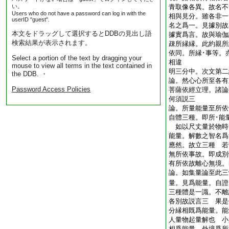
い。
青取像各異。故名不
Users who do not have a password can log in with the
相與見分。雖各非一
userID "guest".
名之爲一。見據別故
本文をドラッグして選択するとDDBの見出し語
據實爲言。故與瑜伽
検索結果が表示されます。
疎所縁縁。此約親所
依同。所縁･事等。
Select a portion of the text by dragging your
相違
mouse to view all terms in the text contained in
明三分中。次文第二
the DDB. ・
論。然心心所至各有
Password Access Policies
菩薩依經立理。諸
何須説三
論。所量能量至所依
自體三種。即所･能
如以尺丈量於物時
能量。解數之智名爲
應然。故立三種 若
無所依事故。即成別
有所依故離心無境
論。如集量論至此三
量。見爲能量。自證
三種體是一識。不離
各別故説言三 果是
分縁相既爲能量。能
人量物起量解也 小
相爲能量。外境爲所