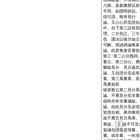
六師。及叙陳那以前
不同。如因明抄説。
頌引證。唯有長行
論。又心心所至證自
中。自下第三説有四
理。二分別之。三引
也 護法以後方始立
可解。然諸經論唯多
論。此若無者至應皆
第三･第二心分既同
量云。第三分心。應
猶如見分 見分返
論。又自證分至必有
量。第三爲量果。若
爲量如前
彼若救云第二見分
論。不應見分至非量
或時亦有非量攝故
論。由此見分至必現
皆證自相。果亦唯現
故不應言見分爲果。
果故。
2
故不可見
返縁自證復是現量。
量。或非量。一向現