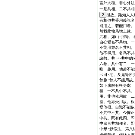
言外大種。非心外法
一是共相。二不共相
2
感故。雖知人人
有相似共受用義説名
能用之。若能用者。
然我此物爲増上縁。
共相。如山･河等。
自心變名不共物。一
不能用亦名不共相。
他不得用。名爲不共
諸教。共･不共中總
六卷。共中有二 一
唯一趣用。他趣不能
己田･宅。及鬼等所
餘趣･餘人不能用故
如下廣解有根身處 
種 一不共中不共。
用。非他依用故 二
塵。他亦受用故。根
變他根。自識不能依
不共中不共。今據正
中共。既有此四。即
中處言共相種者。即
中形･影假法。第八
造觸若縁。但縁本實