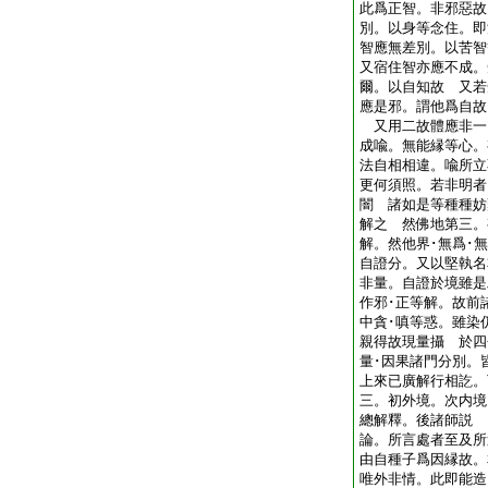
此爲正智。非邪惡故
別。以身等念住。即
智應無差別。以苦
又宿住智亦應不成。
爾。以自知故 又若
應是邪。謂他爲自故
又用二故體應非一
成喩。無能縁等心。
法自相相違。喩所立
更何須照。若非明者
闇 諸如是等種種妨
解之 然佛地第三。
解。然他界･無爲･
自證分。又以堅執名
非量。自證於境雖是
作邪･正等解。故前
中貪･嗔等惑。雖染
親得故現量攝 於四
量･因果諸門分別
上來已廣解行相訖。
三。初外境。次内境
總解釋。後諸師説
論。所言處者至及所
由自種子爲因縁故。
唯外非情。此即能造