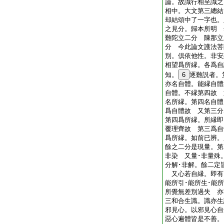
論。故識行相至識之
相中。大文第三總結
却結頌中了一字也。
之見分。歸本所明 
難陀立二分 陳那立
分 今此論文護法菩
別。倶依他性。非安
相望爲所縁。各爲自
知。
6
逐難説者。
亦名自體。能縁自體
自體。不縁第四故 
名所縁。第四名自體
爲自體故 又第三分
第四爲所縁。所縁即
覆理齊故 第三爲自
爲所縁。如前已辨。
餘之二分是現量。第
非染 又量･非量殊
分解･非解。餘二定
又心若自縁。即有因
能所引･能所生･能所
所覺無差別過失 亦
三和合生識。識亦生
邪見心。以邪見心自
惡心遍體皆是不善。