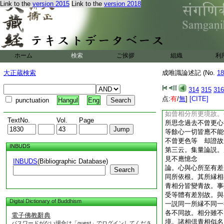
Link to the
version 2015
Link to the
version 2018
縁。大乘説無故。以
分。大乘心得自縁。
故以見分名行相。即
立自證分。無返縁故
然彼難云。刀不自割
自證分
ホーム
検索
ご挨拶
組織
利
論。云。此若無者至
無自體分。應不自憶
大正蔵検索
成唯識論述記 (No.
18
如不曾更境必不能憶
境。必不能憶。心昔
314
315
316
已。如何能憶此已滅
点:
有
/
無
]
[CITE]
punctuation
Hangul
Eng
故。我今雖不令爲相
如曾相分所更境故。
TextNo.
Vol.
Page
所思念過去不曾更心
等餘心一切皆應不能
不曾更色等 却證故
INBUDS
第三云。集量論説。
見不應憶念
INBUDS
(Bibliographic Database)
論。心與心所至有差
Search
同所依根。其所縁相
青相分皆變青故。事
受等體有差別故。與
Digital Dictionary of Buddhism
一説同一所縁不同一
各不同故。相分雖不
電子佛教辭典
境。諸相倶青相似名
パスワードがない場合は「guest」でログインしてくださ