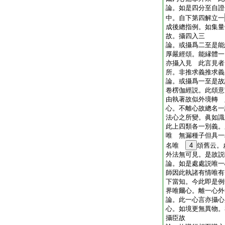
論。如是四分至自證
中。自下第四解立一
成後總指例。如集量
故。攝四入三
論。或攝爲二至是能
厚嚴經頌。能縁體一
亦攝入見 此言見者
所。非推求義推求
論。或攝爲一至是故
卷楞伽經説。此頌意
由執著故似外境轉 
心。不離心故總名一
法心之所變。眞如識
此上四類各一別義。
唯 無漏種子但具一
名唯
4
頌舊云。
外法無可見。是故
論。如是處處説唯一
師因此執諸有情唯有
下當知。今此即是例
界唯爾心。離一心
論。此一心言亦攝心
心。如境更無異物。
攝臣故