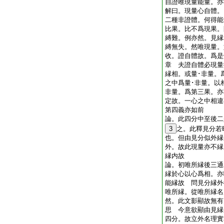
自證唯現量能量。
解曰。現量心自體。
二種非證體。何得能
比果。比不爲現果。
縛難。例亦然。見縁
縛無失。然唯現量。
收。證自體故。爲是
章 夫證自體必現量
縁相。或量･非量。
之中爲量･非量。以
非量。爲第三果。亦
定故。一心之中相違
第四義亦如前
論。此四分中至後二
3
之。此釋見分若
也。但由見分似外縁
外。故此現量亦不縁
縁内故
論。初唯所縁後三通
縁於心以心爲相。亦
能縁故 問見分縁外
唯所縁。從唯所縁名
然。此文影顯故無有
思 今意欲顯由見縁
四分。故立外名理實