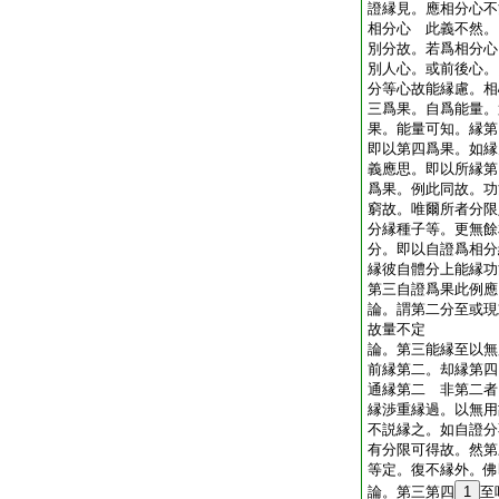
證縁見。應相分心不
相分心 此義不然。
別分故。若爲相分心
別人心。或前後心。
分等心故能縁慮。相
三爲果。自爲能量。
果。能量可知。縁第
即以第四爲果。如縁
義應思。即以所縁第
爲果。例此同故。功
窮故。唯爾所者分限
分縁種子等。更無餘
分。即以自證爲相分
縁彼自體分上能縁功
第三自證爲果此例
論。謂第二分至或現
故量不定
論。第三能縁至以無
前縁第二。却縁第四
通縁第二 非第二者
縁渉重縁過。以無用
不説縁之。如自證分
有分限可得故。然第
等定。復不縁外。
論。第三第四
1
至