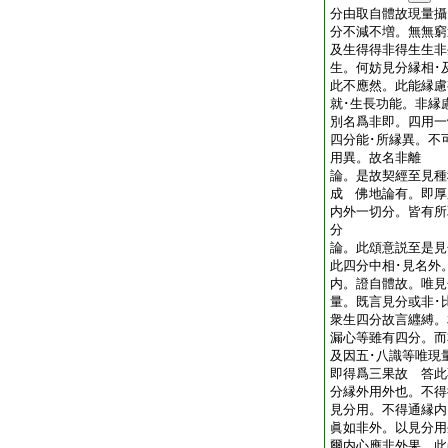
分由取自體故現量攝
分不減不増。無無窮
及生得得非得生生非
生。何妨見分縁相
此不應然。此能縁慮
就･生長功能。非縁
別名爲非即。四用一
四分能･所縁異。不
用異。故名非離
論。是故契經至見種
成 佛地論有。即厚
内外一切分。皆有所
分
論。此頌意説至是見
此四分中相･見名外
内。證自體故。唯見
量。既言見分或非･
衆生四分故言纒縛。
漏心等雖有四分。而
及因五･八識等唯現
即得爲三果故 答此
分縁外用外也。不得
見分用。不得通縁内
眞如非外。以見分用
爾内心應非外果 此