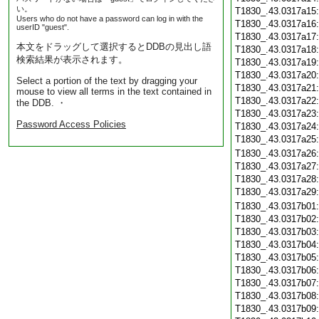
い。
T1830_.43.0317a15
Users who do not have a password can log in with the
T1830_.43.0317a16
userID "guest".
T1830_.43.0317a17
本文をドラッグして選択するとDDBの見出し語
T1830_.43.0317a18
検索結果が表示されます。
T1830_.43.0317a19
T1830_.43.0317a20
Select a portion of the text by dragging your
T1830_.43.0317a21
mouse to view all terms in the text contained in
T1830_.43.0317a22
the DDB. ・
T1830_.43.0317a23
Password Access Policies
T1830_.43.0317a24
T1830_.43.0317a25
T1830_.43.0317a26
T1830_.43.0317a27
T1830_.43.0317a28
T1830_.43.0317a29
T1830_.43.0317b01
T1830_.43.0317b02
T1830_.43.0317b03
T1830_.43.0317b04
T1830_.43.0317b05
T1830_.43.0317b06
T1830_.43.0317b07
T1830_.43.0317b08
T1830_.43.0317b09