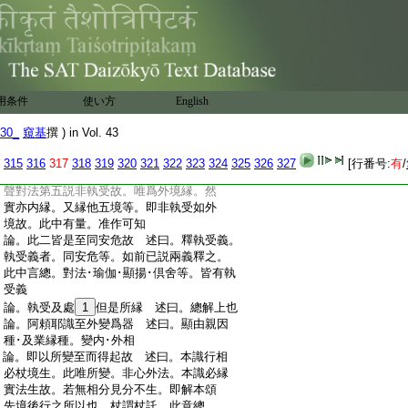
:
故。相･見必同界。但得爲境。非必有用。此
:
識任運隨因縁變。境有用
5
故。即己體故。若
:
斷･未斷。隨増･減縁。如現行法相分縁故｣
:
論。有根身者至及根依處 述曰。身者諸大
:
造等合聚名身。或依止名身。即一形之總稱。
:
以根微細不言於根。但言縁身。恐無根
用条件
使い方
English
:
色。以別根爲首標其總身。即顯本識縁彼
:
五根･扶根色盡。總身之中有別根故名有
30_
窺基
撰 ) in Vol. 43
:
根身 又成身者以根爲主。身是通名。以
:
主標首。爲稱於身名有根身 根通五根。
315
316
317
318
319
320
321
322
323
324
325
326
327
[行番号:
有
/
:
唯自身者 依處即是諸扶根。五處不可以
:
聲對法第五説非執受故。唯爲外境縁。然
:
實亦内縁。又縁他五境等。即非執受如外
:
境故。此中有量。准作可知
:
論。此二皆是至同安危故 述曰。釋執受義。
:
執受義者。同安危等。如前已説兩義釋之。
:
此中言總。對法･瑜伽･顯揚･倶舍等。皆有執
:
受義
:
論。執受及處
1
但是所縁 述曰。總解上也
:
論。阿頼耶識至外變爲器 述曰。顯由親因
:
種･及業縁種。變内･外相
:
論。即以所變至而得起故 述曰。本識行相
:
必杖境生。此唯所變。非心外法。本識必縁
:
實法生故。若無相分見分不生。即解本頌
:
先境後行之所以也 杖謂杖託。此意總