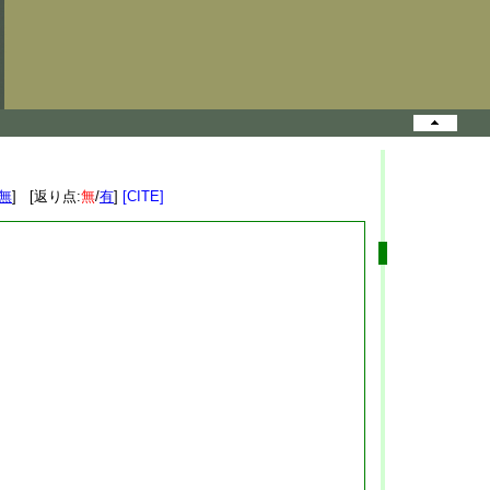
無
] [返り点:
無
/
有
]
[CITE]