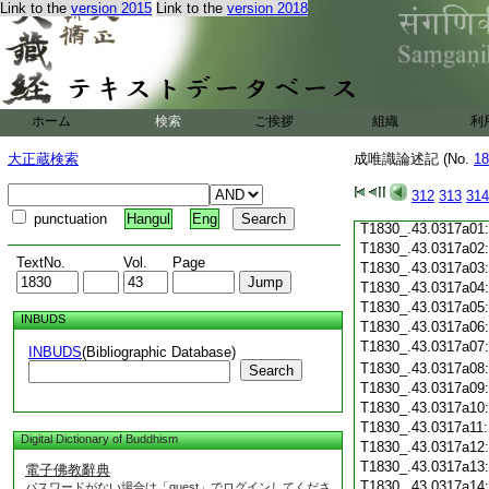
Link to the
version 2015
Link to the
version 2018
T1830_.43.0316c19
T1830_.43.0316c20
T1830_.43.0316c21
T1830_.43.0316c22
T1830_.43.0316c23
T1830_.43.0316c24
ホーム
検索
ご挨拶
組織
利
T1830_.43.0316c25
T1830_.43.0316c26
大正蔵検索
成唯識論述記 (No.
18
T1830_.43.0316c27
T1830_.43.0316c28
312
313
314
T1830_.43.0316c29
punctuation
Hangul
Eng
T1830_.43.0317a01
T1830_.43.0317a02
TextNo.
Vol.
Page
T1830_.43.0317a03
T1830_.43.0317a04
T1830_.43.0317a05
INBUDS
T1830_.43.0317a06
T1830_.43.0317a07
INBUDS
(Bibliographic Database)
T1830_.43.0317a08
Search
T1830_.43.0317a09
T1830_.43.0317a10
T1830_.43.0317a11
Digital Dictionary of Buddhism
T1830_.43.0317a12
T1830_.43.0317a13
電子佛教辭典
T1830_.43.0317a14
パスワードがない場合は「guest」でログインしてくださ