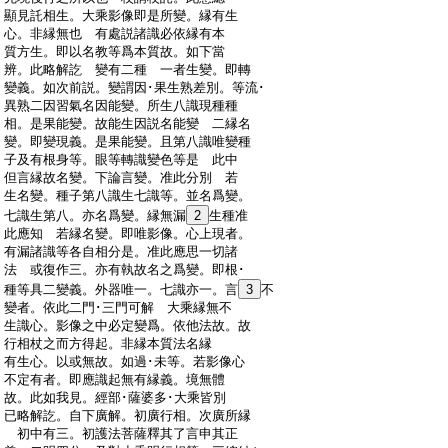
:
顯見託相生。大乘影像即是所變。縁有生
:
心。非縁無也 有處説諸識必依縁有本
:
質方生。即以名教等爲本質故。如下當
:
辨。此略解訖 變有二種 一者生變。即轉
:
變義。如次前説。變謂因･果生熟差別。等流･
:
異熟二因習氣名因能變。所生八識現種種
:
相。是果能變。故能生因説名能變 二縁名
:
變。即變現義。是果能變。且第八識唯變種
:
子及有根身等。眼等轉識變色等是 此中
:
但言縁故名變。下論言變。准此分別 若
:
生名變。種子第八識生七識等。並名爲變。
:
七識生第八。亦名爲變。縁無漏
2
生種准
:
此應知 若縁名變。即唯影像。心上現者。
:
有漏諸識等各自相分是。准此應思一切諸
:
法 或復作三。亦有執故名之爲變。即根･
:
種等具二變義。外器唯一。七識亦一。言
3
不
:
變者。依此二門･三門可解 大乘縁無不
:
生識心。影像之中必定變爲。依他法故。故
:
行相杖之而方得起。非縁本質法名縁
:
有生心。以或無故。如過･未等。若影像心
:
不定有者。即應識起無有縁義。境無體
:
故。此如我見。經部･薩婆多･大乘皆別
:
已略解訖。自下廣解。初廣行相。次廣所縁
:
初中有三。初護法菩薩釋其了言申其正