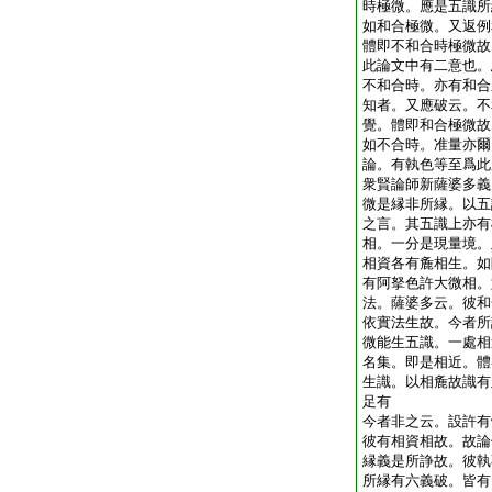
時極微。應是五識所
如和合極微。又返例
體即不和合時極微故
此論文中有二意也。
不和合時。亦有和合
知者。又應破云。不
覺。體即和合極微故
如不合時。准量亦爾
論。有執色等至爲此
衆賢論師新薩婆多義
微是縁非所縁。以五
之言。其五識上亦有
相。一分是現量境。
相資各有麁相生。如
有阿拏色許大微相。
法。薩婆多云。彼和
依實法生故。今者所
微能生五識。一處相
名集。即是相近。體
生識。以相麁故識有
足有
今者非之云。設許有
彼有相資相故。故論
縁義是所諍故。彼執
所縁有六義破。皆