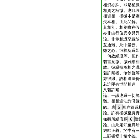
相資亦殊。即是極微
相資之極微。應非圓
相資相 極微本是團
失本相。由此又解。
其相別。相別唯在假
亦非由行位異令見
論。非麁相識至縁餘
互通難。此中量云。
微之心。彼執所縁即
何故縁瓶等。但作
若言見微。微雖細相
故。彼縁瓶麁相之識
若許爾者。汝餘聲等
亦得縁。許相違法得
若許即有世間相違
又若許爾
論。一識應縁一切境
難。相相違法許倶縁
餘。應
5
耳亦得縁
論。許有極微至眞實
如觀所縁廣爲
6
徴
論。由此定知至爲所
結歸正義。於中有三
二顯頓變非積小義。