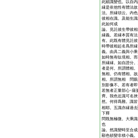
此顯識變也。以自内
縁是依他性有體法故
法。所縁頌云。内色
彼相在識。及能生
此如何成
論。見託彼生帶彼相
縁義。若縁本質有法
有。此既有體見託彼
時帶彼相起名爲所縁
義。由具二義與小乘
如時無有似境相。而
所縁縁。如自證分。
者是何。所謂體相。
無相。仍有體相。故
相。所謂無相 問眼
別影像不。若有者即
若無者正量部心･薩
齊。我色近識可名挾
然。何得爲難。識皆
相耶。五識亦縁過去
下釋
問既無極微。大乘識
也
論。然識變時至合成
顯色頓變非積小義。