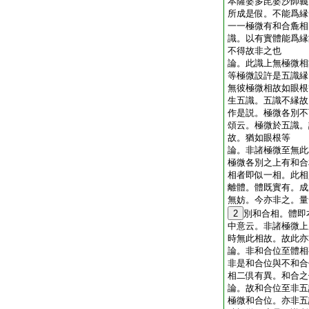
本薩婆多毘婆沙師義
所成是假。不能爲縁
一一極微有和合麁相
識。以有實體能爲縁
不得故非之也
論。此識上無極微相
等極微設許是五識縁
無彼極微相故如眼根
生五識。五識不縁故
作是説。極微各別不
頌云。極微於五識。
故。猶如眼根等
論。非諸極微至無此
極微各別之上有和合
相者即似一相。此相
離體。體既實有。成
無妨。今亦非之。量
2
別和合相。體即
中意云。非諸極微上
時無此相故。故此
論。非和合位至體相
非是和合位與不和合
相二倶有異。和合
論。故和合位至非五
極微和合位。亦非五