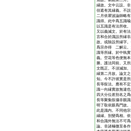
縁故。文中云設。非
但遮有其縁義。不説
二月依瞿波論師略有
識得。此中爲五識喩
以五識是有法所收。
又以義減文。於有法
言和合於識設所縁非
故。或除設所縁字。
爲宗亦得 二解云。
識等所縁。於中執實
義。空花等色便無本
勝。護法同前。又所
文既正。不須減加。
縁第二月故。論文之
知。今不許彼實是所
長等假法。應有不定
識一向縁實故無違也
四大分位差別名之爲
長等聚集假攝非眼識
明了取依眼爲門故。
此是識内。不同他宗
縁縁。別變爲相。依
和合識外無法不可
論。非諸極微至各作