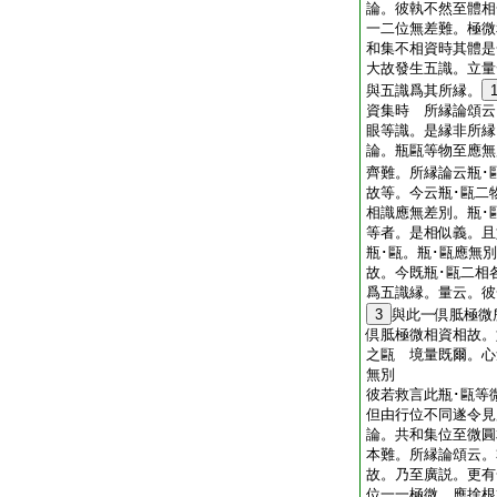
論。彼執不然至體相
一二位無差難。極微
和集不相資時其體是
大故發生五識。立量
與五識爲其所縁。
資集時 所縁論頌云
眼等識。是縁非所
論。瓶甌等物至應無
齊難。所縁論云瓶･
故等。今云瓶･甌二
相識應無差別。瓶･
等者。是相似義。且
瓶･甌。瓶･甌應無
故。今既瓶･甌二相
爲五識縁。量云。彼
3
與此一倶胝極微
倶胝極微相資相故。
之甌 境量既爾。心
無別
彼若救言此瓶･甌等
但由行位不同遂令
論。共和集位至微圓
本難。所縁論頌云。
故。乃至廣説。更有
位一一極微。應捨根