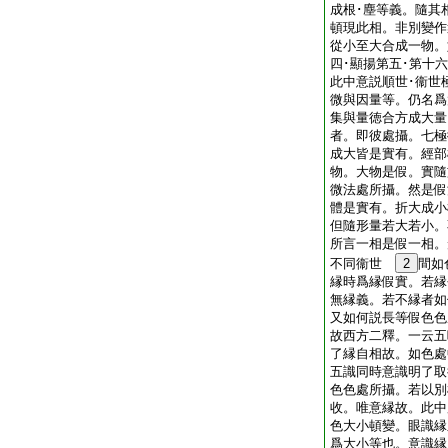
成根･塵等義。隨其
頓現此相。非別變作
從小至大合成一物。
四･顯揚第五･第十
此中意説順世･衞世
微與因量等。仍名爲
集與量徳合方成大量
者。即彼處攝。七極
成大皆是實有。經部
物。大物是假。實隨
微法處所攝。然是假
體是實有。折大成小
但隨形量若大若小。
所言一相是假一相。
不同衞世
2
間如
縁時爲縁假實。若縁
無縁義。若不縁者
又如何説長等假色色
故西方二釋。一云五
了縁自相故。如色處
五識同時意識明了取
色色處所攝。若以別
收。唯意縁故。此中
色大小頓變。眼識縁
爲大小等也。意識縁