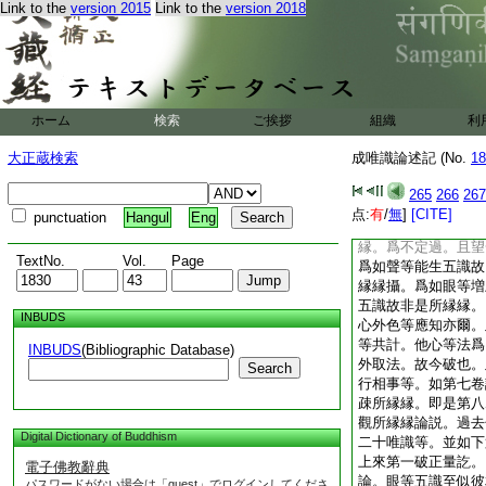
Link to the
version 2015
Link to the
version 2018
世史迦眼舒光至境縁
既別破薩婆多故。此
不許具二義名縁。但
假似自者。今難之云
縁者。其因縁等應是
間･増上縁等。對立
ホーム
検索
ご挨拶
組織
利
時。眼識所有因縁等
但能生眼識故。因也
大正蔵検索
成唯識論述記 (No.
18
翻遮色等非所縁縁。
無似相故。經部師等
265
266
267
薩婆多等。因縁等者
点:
有
/
無
]
[CITE]
punctuation
Hangul
Eng
識所縁縁。故今非地
縁。爲不定過。且望
TextNo.
Vol.
Page
爲如聲等能生五識故
縁縁攝。爲如眼等増
五識故非是所縁縁。
INBUDS
心外色等應知亦爾。
等共計。他心等法爲
INBUDS
(Bibliographic Database)
外取法。故今破也。
Search
行相事等。如第七卷
疎所縁縁。即是第八
觀所縁縁論説。過去
Digital Dictionary of Buddhism
二十唯識等。並如下
上來第一破正量訖。
電子佛教辭典
論。眼等五識至似彼
パスワードがない場合は「guest」でログインしてくださ