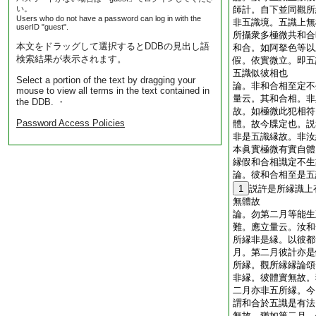
い。
師計。自下並同觀所
Users who do not have a password can log in with the
非五識境。五識上無
userID "guest".
所攝衆多極微共和合
本文をドラッグして選択するとDDBの見出し語
和合。如阿拏色等以
検索結果が表示されます。
假。依實微立。即五
五識似彼相也
Select a portion of the text by dragging your
論。非和合相至定不
mouse to view all terms in the text contained in
量云。其和合相。非
the DDB. ・
故。如極微此犯相符
Password Access Policies
體。故今牒定也。説
非是五識縁故。非汝
本眞實極微有實自體
縁假和合相識定不
論。彼和合相至是五
1
説許是所縁識上
無體故
論。勿第二月等能生
難。應立量云。汝和
所縁非是縁。以彼都
月。第二月彼計亦是
所縁。觀所縁縁論頌
非縁。彼體實無故。
二月亦非五所縁。今
謂和合於五識是有法
無故。猶如第二月。