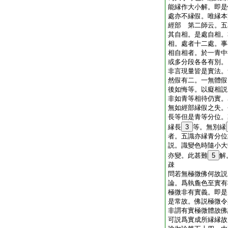
能縁作大小解。即是
處亦不縁假。唯縁本
經部 第二師云。五
其自相。是處自相。
相。處者十二處。事
相自相者。於一青中
或多分段各各有別。
非言現量皆是實法。
然假有二。一無體假
後如悔等。以癡相説
非如青等相待仍實。
無如經部縁假之失。
長等但是青等分位。
縁長
3
等。無別縁
者。五識亦縁青分位
説。識變色時隨小大
亦變。此甚難
5
解
疎
問若無極微佛何故
論。爲執麁色至實有
極微非有實義。即是
是常故。佛説極微令
非謂有實極微體故佛
可説爲實成所縁縁故