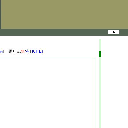
有
] [返り点:
無
/
有
]
[CITE]