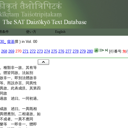
用条件
使い方
English
30_
窺基
撰 ) in Vol. 00
268
269
270
271
272
273
274
275
276
277
278
279
280
[行番号:
無
/
。種類非一故。其有等
。體皆同故。法如別
故非一。即別法體故非
等。而説亦言。同異性
異故。此表成倶。其第四
亦同故
過故 述曰。一同初過。
成故 述曰。一異既相
異體應別。二相違故。如
不成者。一異不應同
樂等 一即非一。體即