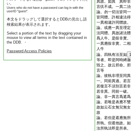
異故。如異 異即非
い。
言倶不成。一異二
Users who do not have a password can log in with the
userID "guest".
論。勿一切法皆同一
皆同體。許相違法得
本文をドラッグして選択するとDDBの見出し語
一異相違許同體故
検索結果が表示されます。
論。或應一異至理定
法同體。異故諸法體
Select a portion of the text by dragging your
mouse to view all terms in the text contained in
爲人牛。是假非實。
the DDB. ・
一異應假非實。二相
人牛
Password Access Policies
論。四執有法至如
等者。即是阿時縛迦
毀之。故云邪命。邪
言等
論。彼執非理至同異
一。同前異過。若言
若復言不須別言若非
若非異。同前一破。
論。非一異言爲遮爲
論。若唯是表應不雙
故如云石女無兒無女
故
論。若但是遮應無所
所執。但遮他故。
汝所執法即是所表。