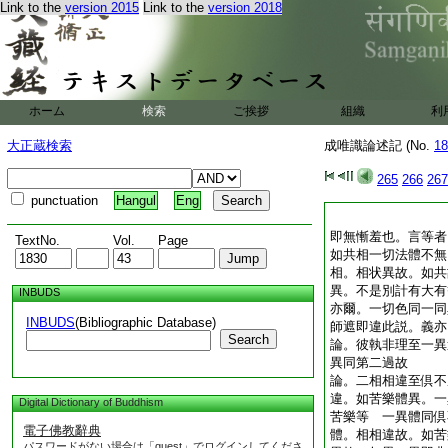
Link to the
version 2015
Link to the
version 2018
ホーム
検索
ご挨拶
組織
利
大正蔵検索
成唯識論述記 (No.
18
265
266
267
punctuation
Hangul
Eng
即無慚羞也。言等者
TextNo.
Vol.
Page
如共相一切法體不無
相。相状異故。如共
異。不是別計有大有
INBUDS
亦爾。一切色同一同
INBUDS
(Bibliographic Database)
師遮即違此説。義
Search
論。彼執非理至一異
異同第二過故
論。二相相違至倶不
違。如苦樂體異。一
Digital Dictionary of Buddhism
苦樂等 一異體同倶
電子佛教辭典
體。相相違故。如苦
パスワードがない場合は「guest」でログインしてくださ