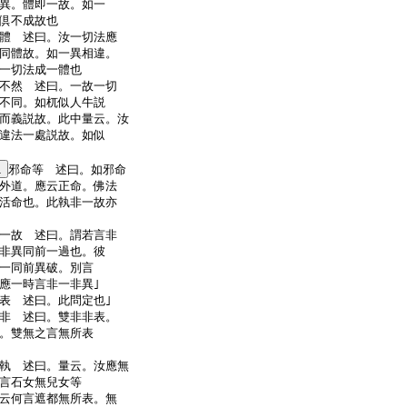
異。體即一故。如一
法倶不成故也
體 述曰。汝一切法應
同體故。如一異相違。
。一切法成一體也
不然 述曰。一故一切
不同。如杌似人牛説
而義説故。此中量云。汝
違法一處説故。如似
1
邪命等 述曰。如邪命
外道。應云正命。佛法
活命也。此執非一故亦
一故 述曰。謂若言非
非異同前一過也。彼
一同前異破。別言
應一時言非一非異｣
表 述曰。此問定也｣
非 述曰。雙非非表。
。雙無之言無所表
執 述曰。量云。汝應無
如言石女無兒女等
云何言遮都無所表。無