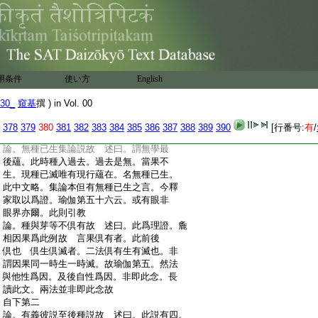
:
曰。麁淺之間聲勢似犯。據其細理亦無失
:
也。言因感果可先言集。王遂恥論師。命
:
其史官依此實事具委書之。論師意憤乃
:
白責曰。此舌何爲牛群中語。遂自嚙舌落因
:
而致死。故勝義七十亦爲救之。彼明因果
:
前後相生。亦有將爲經部之義。大乘雖復
用条件
使い方
English
:
認之。時人謂未入大乘時作。故傳世親菩
:
薩老年已來。則遣人講自聽此論身猶癈
30_
窺基
撰 ) in Vol. 00
:
忘
:
今難陀･勝子等朋彼論勢遂復引證對法第
378
379
380
381
382
383
384
385
386
387
388
389
390
[行番号:
有
/
:
三云
:
論。無種已生集論説故 述曰。謂無學最
:
後蘊。此時種入過去。過去是無。當果不
:
生。現種已滅唯有現行蘊在。名無種已生。
:
此中文略。集論本但有無種已生之言。今釋
:
家取以爲證。瑜伽第五十六云。或有眼非
:
眼界亦爾。此則引教
:
論。種與芽等不倶有故 述曰。此爲理證。麁
:
相因果爲此例故 言果倶有者。此前後
:
倶也 倶生倶滅者。二法倶有生有滅也。非
:
謂因果同一時生一時滅。故瑜伽第五。然法
:
與他性爲因。及後自性爲因。非即此念。長
:
讀此文。兩法並非即此念故
:
自下第二
:
論。有義彼説至後種説故 述曰。此説有四。