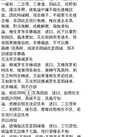
:
一破前。二立理。三會違。四結正。此即初
:
也。護法等釋。彼集論中據不能生後種説
:
故。謂此時縁闕。現在種子。不能更引生後
:
念種。非謂此念現行無種。種在過去名爲
:
無種。對法無解。此略解教。瑜伽准知
:
論。種生芽等非勝義故 述曰。此下比量對
:
前師説。義准應知。又出前師所有過失。世
:
俗因果雖復似然。非勝義故。不可以勝
:
義種･現爲例。或彼非因縁此是因縁。我不
:
説彼故非勝義
:
又汝所言種滅芽生
:
論。種滅芽生非極成故 述曰。又種與芽初
:
時倶有。後漸増長相生。展轉可爲異時。初
:
生之時同念轉故。又如青蓮根生芽必倶故。
:
又如影生等。又汝所説種滅芽生是因縁者。
:
此非極成。我不許故
:
論。焰炷同時
1
互爲因故 述曰。如燈炷生
:
焰既許同時。爲彼不定。其義可知
:
論。然種自類至決定倶有 述曰。二立理有
:
二。初標宗。後引證。實種自類相生不倶。若
:
生現行決定倶有
:
所以得知
:
論。故喩伽説至是因縁義 述曰。三引證也。
:
彼論第五説種子七義。現行望種名不相
:
似。或能･不能縁。或礙･不礙等名爲異類。種