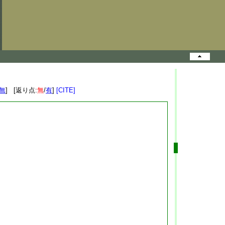
無
] [返り点:
無
/
有
]
[CITE]