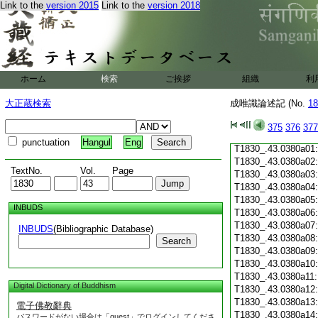
Link to the
version 2015
Link to the
version 2018
T1830_.43.0379c19
T1830_.43.0379c20
T1830_.43.0379c21
T1830_.43.0379c22
T1830_.43.0379c23
T1830_.43.0379c24
ホーム
検索
ご挨拶
組織
利
T1830_.43.0379c25
T1830_.43.0379c26
大正蔵検索
成唯識論述記 (No.
18
T1830_.43.0379c27
T1830_.43.0379c28
375
376
377
T1830_.43.0379c29
punctuation
Hangul
Eng
T1830_.43.0380a01
T1830_.43.0380a02
TextNo.
Vol.
Page
T1830_.43.0380a03
T1830_.43.0380a04
T1830_.43.0380a05
INBUDS
T1830_.43.0380a06
T1830_.43.0380a07
INBUDS
(Bibliographic Database)
T1830_.43.0380a08
Search
T1830_.43.0380a09
T1830_.43.0380a10
T1830_.43.0380a11
Digital Dictionary of Buddhism
T1830_.43.0380a12
T1830_.43.0380a13
電子佛教辭典
T1830_.43.0380a14
パスワードがない場合は「guest」でログインしてくださ