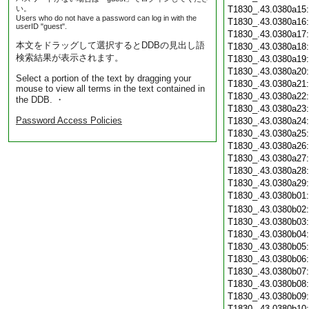
い。
T1830_.43.0380a15
Users who do not have a password can log in with the
T1830_.43.0380a16
userID "guest".
T1830_.43.0380a17
本文をドラッグして選択するとDDBの見出し語
T1830_.43.0380a18
検索結果が表示されます。
T1830_.43.0380a19
T1830_.43.0380a20
Select a portion of the text by dragging your
T1830_.43.0380a21
mouse to view all terms in the text contained in
T1830_.43.0380a22
the DDB. ・
T1830_.43.0380a23
Password Access Policies
T1830_.43.0380a24
T1830_.43.0380a25
T1830_.43.0380a26
T1830_.43.0380a27
T1830_.43.0380a28
T1830_.43.0380a29
T1830_.43.0380b01
T1830_.43.0380b02
T1830_.43.0380b03
T1830_.43.0380b04
T1830_.43.0380b05
T1830_.43.0380b06
T1830_.43.0380b07
T1830_.43.0380b08
T1830_.43.0380b09
T1830_.43.0380b10