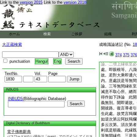
Link to the
version 2015
Link to the
version 2018
成故 此中所言。然
不恒･定不定。合説
所依。如下文云此假
卷云。眼識倶有依謂
依謂阿頼耶識 此中
以爾者。彼論以理爲
ホーム
検索
ご挨拶
組織
利
義無別
論。一因縁依至必不
大正蔵検索
成唯識論述記 (No.
18
釋所依體。約識而論
有爲法皆託此依。據
374
375
376
無無因縁者故。此
punctuation
Hangul
Eng
論。二増上縁依至必
處。即眼根等。八識
TextNo.
Vol.
Page
故。若對大乘即通六
内。意處説是等無
論。三等無間縁依至
INBUDS
滅意不取心所。總而
得作如下諍論 此開
INBUDS
(Bibliographic Database)
義無別。開即避故。
Search
開彼路。復言導者引
生此處。故梵言羯爛
如逆次第云阿奴羯爛
Digital Dictionary of Buddhism
多云次第。須次第者
剌底是順義。此縁既
電子佛教辭典
等無間縁也 三是等
パスワードがない場合は「guest」でログインしてくださ