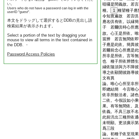
い。
咀囉是間義故。若言
Users who do not have a password can log in with the
種。
1
種望種子應
userID "guest".
令知寛遍故 若言倶
本文をドラッグして選択するとDDBの見出し語
應名倶有依。以縁簡
検索結果が表示されます。
子 若爾倶時心所應
故。心王是所依。唯
Select a portion of the text by dragging your
當辨 若言無間依即
mouse to view all terms in the text contained in
子應是此依。簡異彼
the DDB. ・
若爾前念心所應是此
Password Access Policies
所非是所依。言等無
也 種子所依辨體生
縁依隨須與力不障彼
導之依顯開彼路導彼
文有異
論。唯心心所至非所
即總結簡 今言唯心
依非所餘法者。諸色
二依。今假設如小乘
果。有等無間依。及
依義。不具三故不
此前汎出三種所依通
未明顯。更須廣示第
爲三段
論。初種子依至現果