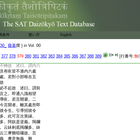
彼所依總有三種者。恒
爲所依。所依･及依皆名
説故。如瑜伽論第一
眼。等無間依謂意。種子
三依約三縁作名。何
名。此論以縁爲目。體･
用条件
使い方
English
生故 述曰。自下別列
30_
窺基
撰 ) in Vol. 00
唯種子識。今言汎説諸
通依故。一切有爲法
377
378
379
380
381
382
383
384
385
386
387
388
389
[行番号:
無
/
三得名皆持業釋
不轉故 述曰。謂内六
倶有依皆不過内六處
處。若對小部唯在五
間故
必不起故 述曰。謂前
言之。即通八識相望
導依。若言開避。二
今言開者。離其處所即
彼令生。引導招彼令
多。此可言次第縁。
多。阿奴是逆義。羯爛
。云鉢剌底羯爛多。鉢
云三摩難咀囉故。言
義 摩是無義 難