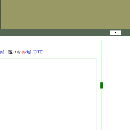
有
] [返り点:
有
/
無
]
[CITE]