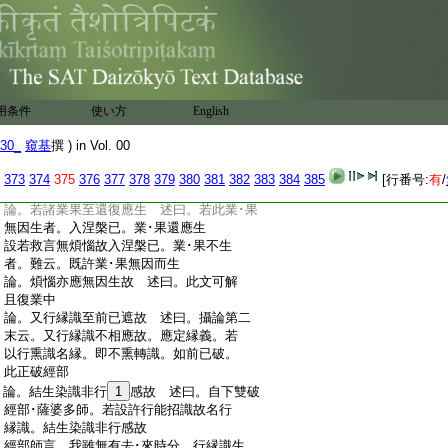
:
子體定不可得等。生無色界等名爲往還
:
異類法後者。攝論云。又即於彼若出世心
:
正現在前。餘世間心皆應滅盡。爾時便應
:
滅離彼趣。若生非想非非想處。無所有處
:
出世間心現在前時。即應二趣皆應滅離等
:
是。世親･無性皆有此解。此等之後其業･果
用条件
使い方
English
:
起皆應無因。無種子故
:
論。餘種餘因前已遮故 述曰。彼若救言。後
30_
窺基
撰 ) in Vol. 00
:
報業･果今時熟故。餘爲種子色等持種。餘
:
爲其因去･來世有。因言所以。以去･來世
373
374
375
376
377
378
379
380
381
382
383
384
385
[行番号:
有
/
:
爲所以故。今言總非前已破故。二部如前
:
論。若諸業果至還復應生 述曰。若此業･果
:
無因生者。入涅槃已。業･果還應生
:
設若救言無煩惱故入涅槃已。業･果不生
:
者。難云。既許業･果無因而生
:
論。煩惱亦應無因生故 述曰。此文可解
:
且復業中
:
論。又行縁識至前已遮故 述曰。攝論第二
:
末云。又行縁識不相應故。應定縁義。若
:
以行熏識名縁。即不熏轉識。如前已破。
:
此正破經部
:
論。結生染識非行
1
感故 述曰。自下雙破
:
經部･薩婆多師。若設許行能招識故名行
:
縁識。結生染識非行感故
:
經部師言。我雖無有去･來時分。行縁識生