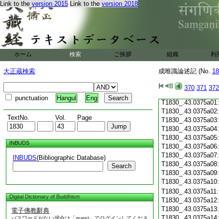
Link to the
version 2015
Link to the
version 2018
T1830_.43.0374c19
T1830_.43.0374c20
T1830_.43.0374c21
T1830_.43.0374c22
T1830_.43.0374c23
T1830_.43.0374c24
ホーム
検索
ご挨拶
組織
利
T1830_.43.0374c25
T1830_.43.0374c26
大正蔵検索
成唯識論述記 (No.
18
T1830_.43.0374c27
T1830_.43.0374c28
370
371
372
T1830_.43.0374c29
punctuation
Hangul
Eng
T1830_.43.0375a01
T1830_.43.0375a02
TextNo.
Vol.
Page
T1830_.43.0375a03
T1830_.43.0375a04
T1830_.43.0375a05
INBUDS
T1830_.43.0375a06
T1830_.43.0375a07
INBUDS
(Bibliographic Database)
T1830_.43.0375a08
Search
T1830_.43.0375a09
T1830_.43.0375a10
T1830_.43.0375a11
Digital Dictionary of Buddhism
T1830_.43.0375a12
T1830_.43.0375a13
電子佛教辭典
T1830_.43.0375a14
パスワードがない場合は「guest」でログインしてくださ