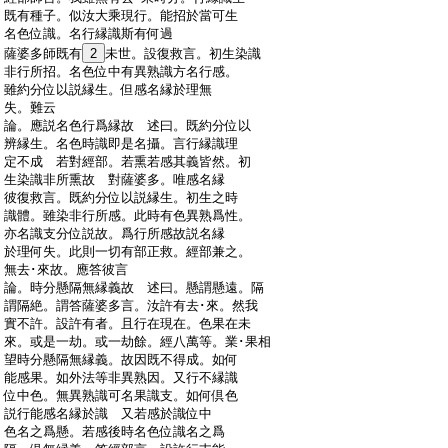
:
既有種子。似汝大乘現行。能招於當可生
:
名色位識。名行縁識斯有何過
:
薩婆多師既有
2
未世。設復救言。初生染識
:
非行所招。名色位中有異熟識方名行感。
:
雖約分位以説縁生。但感名縁於理無
:
失。難云
:
論。應説名色行爲縁故 述曰。既約分位以
:
辨縁生。名色時識即是名攝。言行縁識理
:
定不成 若對經部。若熏若感其義皆然。初
:
生染識非所熏故 對薩婆多。唯感名縁
:
彼復救言。既約分位以説縁生。初生之時
:
識體。雖染非行所感。此時有色異熟爲性。
:
亦名識支分位説故。爲行所感故説名縁
:
於理何失。此則一切有部正救。經部兼之。
:
無去･來故。應答彼言
:
論。時分懸隔無縁義故 述曰。懸謂懸遠。隔
:
謂隔絶。謂答薩婆多言。汝許有去･來。然我
:
實不許。設許有者。且行在現在。色果在未
:
來。或是一劫。或一劫餘。經八萬等。業･果相
:
望時分懸隔無縁義。故因既不得成。如何
:
能感果。如外法等非異熟因。又行不縁識
:
位中色。無異熟識可名果識支。如何倶色
:
説行能感名縁於識 又若感於識位中
:
色名之爲懸。若感後時名色位識名之爲