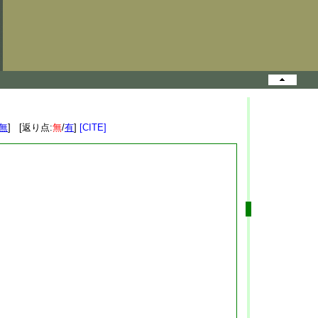
無
] [返り点:
無
/
有
]
[CITE]