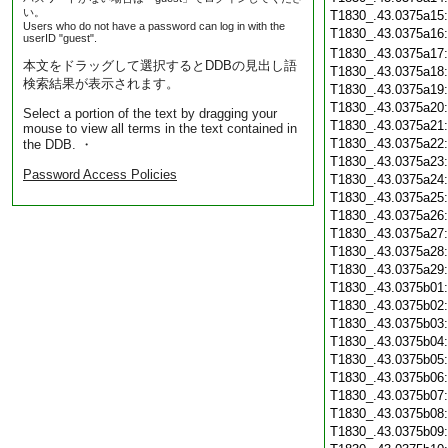
い。
T1830_.43.0375a15
Users who do not have a password can log in with the
T1830_.43.0375a16
userID "guest".
T1830_.43.0375a17
本文をドラッグして選択するとDDBの見出し語
T1830_.43.0375a18
検索結果が表示されます。
T1830_.43.0375a19
T1830_.43.0375a20
Select a portion of the text by dragging your
T1830_.43.0375a21
mouse to view all terms in the text contained in
T1830_.43.0375a22
the DDB. ・
T1830_.43.0375a23
Password Access Policies
T1830_.43.0375a24
T1830_.43.0375a25
T1830_.43.0375a26
T1830_.43.0375a27
T1830_.43.0375a28
T1830_.43.0375a29
T1830_.43.0375b01
T1830_.43.0375b02
T1830_.43.0375b03
T1830_.43.0375b04
T1830_.43.0375b05
T1830_.43.0375b06
T1830_.43.0375b07
T1830_.43.0375b08
T1830_.43.0375b09