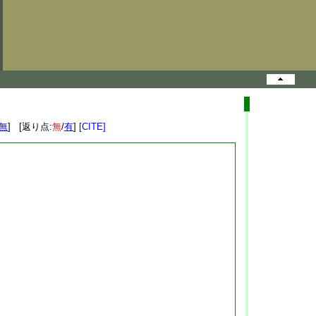
無
] [返り点:
無
/
有
]
[CITE]