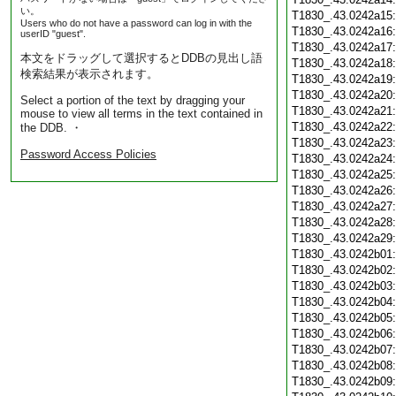
い。
T1830_.43.0242a15
Users who do not have a password can log in with the
T1830_.43.0242a16
userID "guest".
T1830_.43.0242a17
本文をドラッグして選択するとDDBの見出し語
T1830_.43.0242a18
検索結果が表示されます。
T1830_.43.0242a19
T1830_.43.0242a20
Select a portion of the text by dragging your
T1830_.43.0242a21
mouse to view all terms in the text contained in
T1830_.43.0242a22
the DDB. ・
T1830_.43.0242a23
Password Access Policies
T1830_.43.0242a24
T1830_.43.0242a25
T1830_.43.0242a26
T1830_.43.0242a27
T1830_.43.0242a28
T1830_.43.0242a29
T1830_.43.0242b01
T1830_.43.0242b02
T1830_.43.0242b03
T1830_.43.0242b04
T1830_.43.0242b05
T1830_.43.0242b06
T1830_.43.0242b07
T1830_.43.0242b08
T1830_.43.0242b09