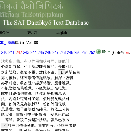
:
別文約義繁。所以合二師總爲一文也。又
:
如因明宗等多言名爲能立陳那所説宗非
:
能立。今擧其宗意不違古文辭遣同。義取
:
所等因一喩二以爲能立。理即別也。此文亦
:
然。文不相違所以合
2
譯義有乖返故爲二
:
釋 問眞如非識之所變現。何成唯識。亦
用条件
使い方
English
:
依眞如執爲實法。寧非染分之所依止
:
答雖非識變。識實性故亦名唯識。眞如離
30_
窺基
撰 ) in Vol. 00
:
言。與能計識非一非異。非如色等可依
:
起執。故非執依。此中不説 又解深＊密經
240
241
242
243
244
245
246
247
248
249
250
251
252
[行番号:
有
/
:
説亦爲執依。然與依他稍不相似。依他之
:
法與所計執。有少作用相状可同。隨能計
:
心新新而起。心上所現即是依他。是能計心
:
之所親取。眞如不爾。故此不説。
1
遠望疎言
:
亦可依執。諸末學者依起執故。解深＊密説
:
亦不相違。眞如既非識所轉變。應非唯識。
:
不以變故名爲唯識。不離識故亦名唯識。
:
此中且説依他唯識 問依所變相執爲我
:
法。内道外道皆可了知。依所變見執法可
:
爾。如何依見亦執我耶 答如外僧佉執
:
思爲我。犢子部等我名能見。故依二分皆
:
執我法。前叙計中已略叙説 安惠已前諸
:
古徳等。皆説二分是計所執。護法已後方
:
2
計三四依他分也。實有四分。今説三者隱
:
而不説。以對他故。義准知故。順陳那故。