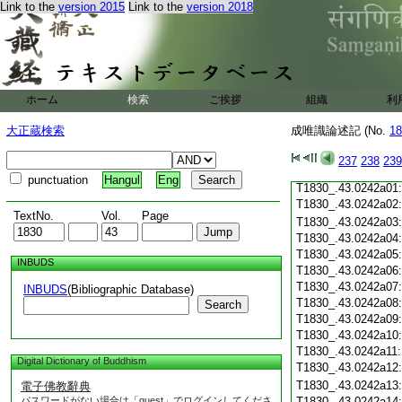
Link to the
version 2015
Link to the
version 2018
T1830_.43.0241c19
T1830_.43.0241c20
T1830_.43.0241c21
T1830_.43.0241c22
T1830_.43.0241c23
T1830_.43.0241c24
ホーム
検索
ご挨拶
組織
利
T1830_.43.0241c25
T1830_.43.0241c26
大正蔵検索
成唯識論述記 (No.
18
T1830_.43.0241c27
T1830_.43.0241c28
237
238
239
T1830_.43.0241c29
punctuation
Hangul
Eng
T1830_.43.0242a01
T1830_.43.0242a02
TextNo.
Vol.
Page
T1830_.43.0242a03
T1830_.43.0242a04
T1830_.43.0242a05
INBUDS
T1830_.43.0242a06
T1830_.43.0242a07
INBUDS
(Bibliographic Database)
T1830_.43.0242a08
Search
T1830_.43.0242a09
T1830_.43.0242a10
T1830_.43.0242a11
Digital Dictionary of Buddhism
T1830_.43.0242a12
T1830_.43.0242a13
電子佛教辭典
パスワードがない場合は「guest」でログインしてくださ
T1830_.43.0242a14