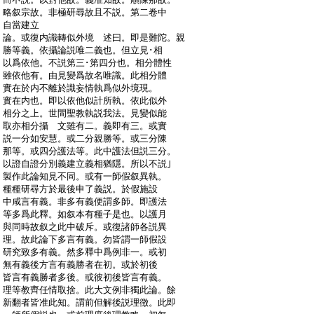
:
略叙宗故。非極研尋故且不説。第二卷中
:
自當建立
:
論。或復内識轉似外境 述曰。即是難陀。親
:
勝等義。依攝論説唯二義也。但立見･相
:
以爲依他。不説第三･第四分也。相分體性
:
雖依他有。由見變爲故名唯識。此相分體
:
實在於内不離於識妄情執爲似外境現。
:
實在内也。即以依他似計所執。依此似外
:
相分之上。世間聖教執説我法。見變似能
:
取亦相分攝 文雖有二。義即有三。或實
:
説一分如安慧。或二分親勝等。或三分陳
:
那等。或四分護法等。此中護法但説三分。
:
以證自證分別義建立義相猶隱。所以不説｣
:
製作此論知見不同。或有一師假叙異執。
:
種種研尋方於最後申了義説。於假施設
:
中咸言有義。非多有義便謂多師。即護法
:
等多爲此釋。如叙本有種子是也。以護月
:
與同時故叙之此中破斥。或復諸師各説異
:
理。故此論下多言有義。勿皆謂一師假設
:
研究致多有義。然多釋中爲例非一。或初
:
無有義後方言有義勝者在初。或於初後
:
皆言有義勝者多後。或彼初後皆言有義。
:
理等教齊任情取捨。此大文例非獨此論。餘
:
新翻者皆准此知。謂前但解後説理徴。此即