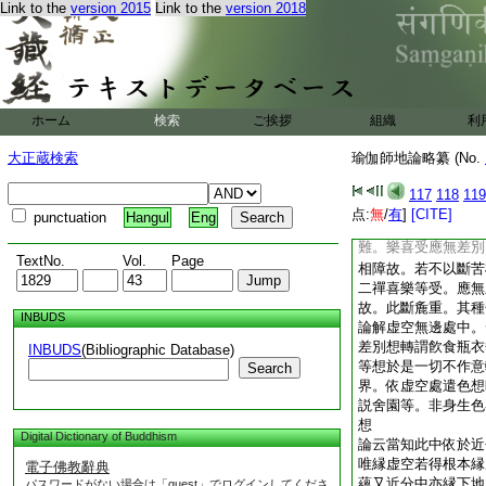
Link to the
version 2015
Link to the
version 2018
身在下界可爾。何縁
斷而不現行。由其助
彼已斷故。但彼麁重
根斷者。是則行者。
別應無。由二倶有喜
麁重而未斷故。説有
ホーム
検索
ご挨拶
組織
利
受定有差別 問曰。
得差別。何故要須斷
大正蔵検索
瑜伽師地論略纂 (No.
尋伺望喜樂非相障故
差別。其初禪喜有苦
117
118
119
喜已斷苦故。其喜淨
点:
無
/
有
]
[CITE]
punctuation
Hangul
Eng
差別。有無之法無量
難。樂喜受應無差別
TextNo.
Vol.
Page
相障故。若不以斷苦
二禪喜樂等受。應無
故。此斷麁重。其種
INBUDS
論解虚空無邊處中。
差別想轉謂飮食瓶衣
INBUDS
(Bibliographic Database)
等想於是一切不作意
Search
界。依虚空處遣色想
説舍園等。非身生色
想
Digital Dictionary of Buddhism
論云當知此中依於近
唯縁虚空若得根本縁
電子佛教辭典
蘊又近分中亦縁下地
パスワードがない場合は「guest」でログインしてくださ