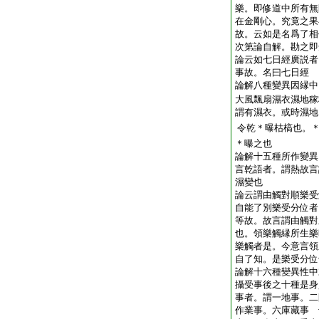
樂。即修道中所有無
在金剛心。究竟之果
故。云如是名爲了相
次第論自解。勘之即
論云如七日經廣説者
事故。名曰七日經
論解八種變異因縁中
大風飄扇濕衣濕地稼
謂有濕衣。或時濕地
令乾＊曝枯槁也。
＊曝之也
論解十五種所作變異
言乾語者。謂熱故言
濕變也
論云謂由觸對順樂受
自能了別樂受分位者
等故。故言謂由觸對
也。領樂觸縁所生樂
樂觸者是。今意言領
自了知。是樂受分位
論解十六種變異性中
攝受事後之十種是身
事者。謂一地事。二
作業事。六庫藏事 