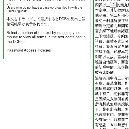
い。
四禪以上
2
其第九
Users who do not have a password can log in with the
本定中。其初得解脱
userID "guest".
地諸蘊。第二刹那心
本文をドラッグして選択するとDDBの見出し語
最初一刹那解脱道説
検索結果が表示されます。
若近分定前九無間道
言亦縁下地所有諸蘊
Select a portion of the text by dragging your
上下地諸蘊。今約無
mouse to view all terms in the text contained in
諸蘊。而唯不遮近分
the DDB. ・
諸蘊。於近分定八解
Password Access Policies
言縁下蘊。於根本定
刹那以去故。言亦縁
唯縁自地蘊等。而言
前初禪中解。若與顯
彼有太師解
論解有頂中有三。初
有處。而爲棄想。即
無所有處想以來。是
就中有二。初解非有
是因縁先入無所有處
所有想或無所有想以
下。是有所有想。無
説言非有想。即非有
今有頂中。非有前二
有想訖。今非無想中