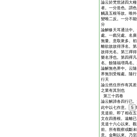
論云於梵世諸四大種
者。一分造色。謂色
觸及五根等故。唯外
變唯二反。一分不能
分
論解修天耳通法中。
處。一戲兒處。名廣
無量。意取衆多。初
離欲故故得淨名。第
故得光名。第三禪得
樂名淨也。第四禪凡
名。餘隨福増爲名。
論解無色界中。云隨
界無別受報處。隨行
行天
論云然住所作有其差
之業有其別也
第三十四卷
論云解諦各四行已。
此中以七作意。
5
見道前。即了相在五
文在四善根。遠離已
見道十六心以來。觀
前。所有觀察或斷未
意。金剛以來。乃至