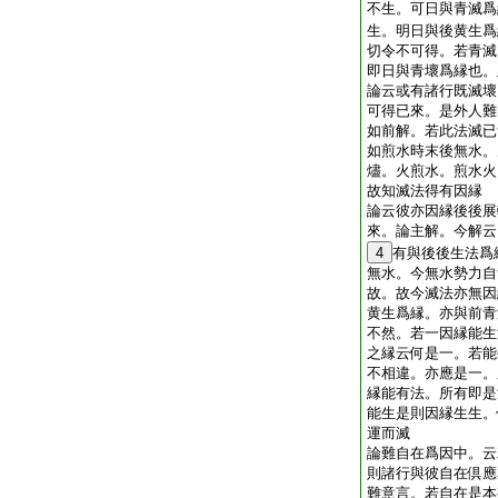
不生。可日與青滅爲
生。明日與後黄生爲
切令不可得。若青滅
即日與青壞爲縁也。
論云或有諸行既滅壞
可得已來。是外人難
如前解。若此法滅已
如煎水時末後無水。
燼。火煎水。煎水火
故知滅法得有因縁
論云彼亦因縁後後展
來。論主解。今解云
4
有與後後生法爲
無水。今無水勢力自
故。故今滅法亦無因
黄生爲縁。亦與前青
不然。若一因縁能生
之縁云何是一。若能
不相違。亦應是一。
縁能有法。所有即是
能生是則因縁生生。
運而滅
論難自在爲因中。云
則諸行與彼自在倶應
難意言。若自在是本