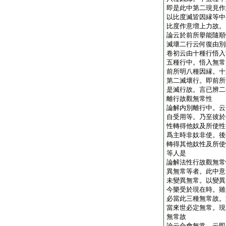
即是此中第二現見作
以比度滅皆因縁等中
比度作意増上力故。
論云於前所擧能隨順
滅壞二行云何復由別
卷初云由十種行悟入
五種行中。悟入無常
前所明八種因縁。十
第二滅壞行。即前所
是滅行故。言已辨二
離行故觀無常性
論解内別離行中。云
自受用等。乃至彼於
性轉得他奴及所使性
爲主時非奴非使。後
轉得其他奴性及所使
等人是
論解法性行故觀無常
異無常等者。此中意
未變異無常。以變異
今樂受於現在時。雖
必當此三種無常故。
當來世必定無常。現
無常故
論云合會無常。云即