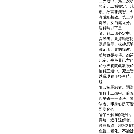
二大段中。第二次明
想定。二滅盡定。此
然。故言非無想。即
有微細想故。第三明
處等。及自處近分。
勝解時以下是
論。解二無心定中。
貪等者。此據斷惑得
寂靜住等。彼抄廣解
滅定者。此約縁教。
起時色界亦得。如第
此定。生色界已方得
於欲界初聞此教後於
論解五通中。死生智
以縁現在死後事時。
也
論云妬羅綿者。謂野
論解十二想中。前五
次第修一一通法。修
修者。即身心倶可變
即變化心
論第五解勝解想中。
爲短 近作遠解者。
是變形質 地水相作
色聲二變化。不論餘