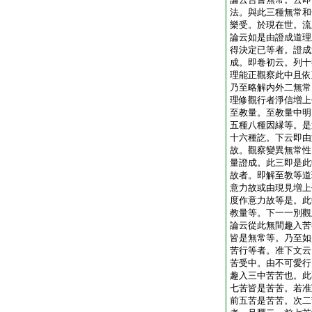
法。與此三種無常和
樂受。於現在世。流
論云如是由證成道理
得決定已等者。證成
成。即卷初云。列十
理能正觀察此中且依
乃至略解内外二無常
理修觀行者淨信増上
至教量。至教量中明
五種八種因縁等。是
十六種訖。下云即由
故。觀察變異無常性
量證成。此三即是此
故者。即解至教等道
意力故或由現見増上
度作意力故等是。此
教量等。下一一別觀
論云從此無間趣入苦
皆是無常等。乃至如
苦行等者。准下文云
苦受中。由不可愛行
趣入三中苦苦也。此
七苦皆是苦苦。若准
前五苦是苦苦。次二