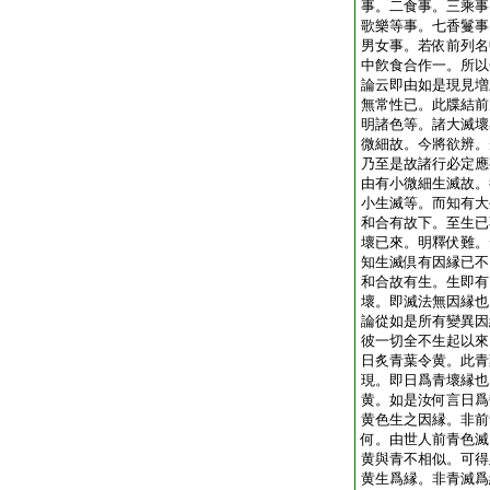
事。二食事。三乘事
歌樂等事。七香鬘事
男女事。若依前列名
中飮食合作一。所以
論云即由如是現見増
無常性已。此牒結前
明諸色等。諸大滅壞
微細故。今將欲辨。
乃至是故諸行必定應
由有小微細生滅故。
小生滅等。而知有大
和合有故下。至生已
壞已來。明釋伏難。
知生滅倶有因縁已不
和合故有生。生即有
壞。即滅法無因縁也
論從如是所有變異因
彼一切全不生起以來
日炙青葉令黄。此青
現。即日爲青壞縁也
黄。如是汝何言日爲
黄色生之因縁。非前
何。由世人前青色滅
黄與青不相似。可得
黄生爲縁。非青滅爲