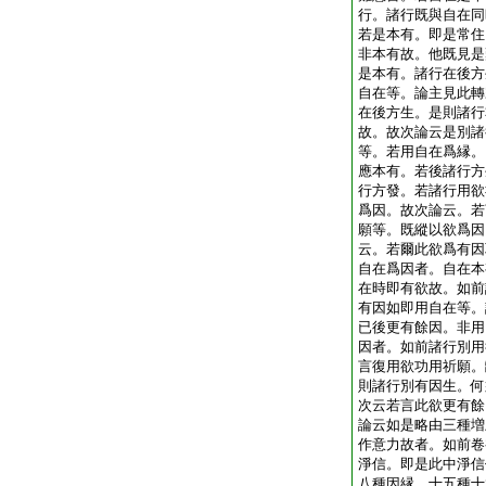
行。諸行既與自在同
若是本有。即是常住
非本有故。他既見是
是本有。諸行在後方
自在等。論主見此轉
在後方生。是則諸行
故。故次論云是別諸
等。若用自在爲縁。
應本有。若後諸行方
行方發。若諸行用欲
爲因。故次論云。若
願等。既縱以欲爲因
云。若爾此欲爲有因
自在爲因者。自在本
在時即有欲故。如前
有因如即用自在等。
已後更有餘因。非用
因者。如前諸行別用
言復用欲功用祈願。
則諸行別有因生。何
次云若言此欲更有餘
論云如是略由三種増
作意力故者。如前卷
淨信。即是此中淨信
八種因縁。十五種十