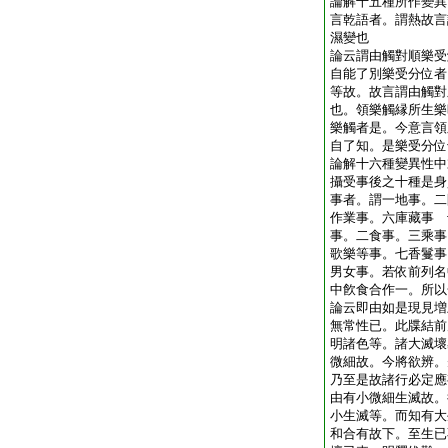
論解十五種所作變異
言乾語者。謂熱故言
濕變也
論云謂由觸對順樂受
自能了別樂受分位者
等故。故言謂由觸對
也。領樂觸縁所生樂
樂觸者是。今意言領
自了知。是樂受分位
論解十六種變異性中
攝受事後之十種是身
事者。謂一地事。二
作業事。六庫藏事 
事。二食事。三乘事
歌樂等事。七香鬘事
男女事。若依前列名
中飮食合作一。所以
論云即由如是現見増
無常性已。此牒結前
明諸色等。諸大滅壞
微細故。今將欲辨。
乃至是故諸行必定應
由有小微細生滅故。
小生滅等。而知有大
和合有故下。至生已