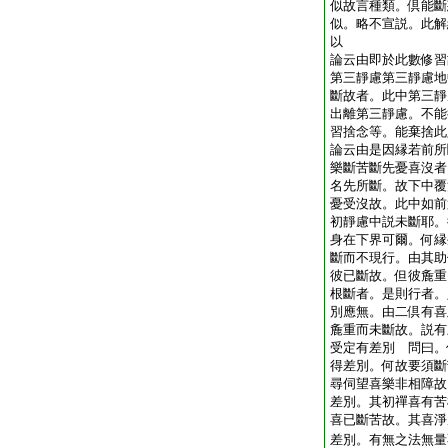
似故言種類。倶能斷
似。略不宣説。此解
以
論云由即於此數修習
第三靜慮第三靜慮地
斷故者。此中第三靜
出離第三靜慮。不能
習捨念等。能棄捨此
論云由是因縁若前所
樂斷苦斷先憂喜沒者
名先所斷。故下中覆
憂受沒故。此中如前
初靜慮中説未斷耶。
身在下界可爾。何縁
斷而不現行。由其助
彼已斷故。但彼麁重
根斷者。是則行者。
別應無。由二倶有喜
麁重而未斷故。説有
受定有差別 問曰。
得差別。何故要須斷
尋伺望喜樂非相障故
差別。其初禪喜有苦
喜已斷苦故。其喜淨
差別。有無之法無量