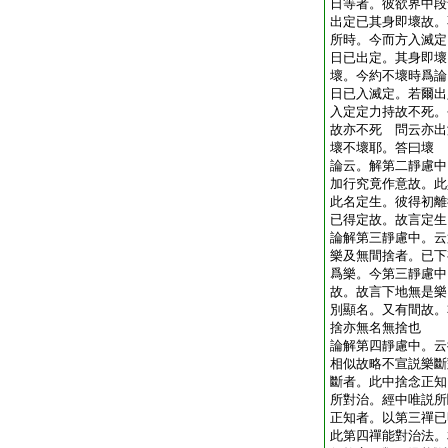
日等者。彼欲界中段
出定已其身即壞故。
所時。今而方入滅定
日已出定。其身即壞
壞。今約不壞時爲論
日已入滅定。若爾出
入定定力持故不死。
故亦不死 問云亦出
壞不壞耶。答曰壞
論云。解第二靜慮中
加行究竟作意故。此
此名定生。彼得初離
已得定故。故言定生
論解第三靜慮中。云
樂及無間捨者。已下
爲樂。今第三靜慮中
故。故言下地無是樂
別顯名。又有間故。
捨亦無名無捨也
論解第四靜慮中。云
相似故略不宣説樂斷
斷者。此中捨念正知
所對治。經中唯説所
正知者。以第三禪已
此第四禪能對治法。