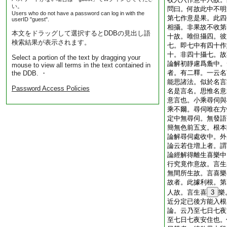
い。
問曰。何故此中不明
Users who do not have a password can log in with the
第七作意是果。此四
userID "guest".
相攝。非果故不收第
本文をドラッグして選択するとDDBの見出し語
十故。唯但攝四。彼
検索結果が表示されます。
七。即七中有四十作
十。非四十攝七。故
Select a portion of the text by dragging your
論解初靜慮爲麁中。
mouse to view all terms in the text contained in
者。有二釋。一云名
the DDB. ・
能思諸法。似於名言
Password Access Policies
名是言名。思惟名意
意言也。小乘尋伺與
乘不爾。尋伺唯在方
定中無尋伺。無發語
簡無色前五支。根本
論解尋伺處收中。外
論云若住増上者。謂
論經解得離生喜樂中
行究竟作意故。言生
無間所生故。言喜樂
故者。此據利根。第
人故。言生喜
3
樂
近分定已後方能入根
論。云乃至七日七夜
至七日七夜安住也。