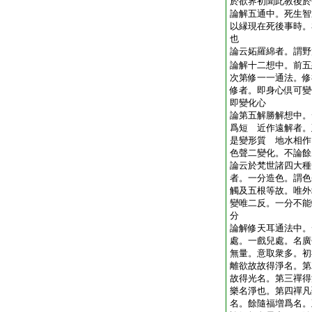
於欲界初聞此教後於
論解五通中。死生智
以縁現在死後事時。
也
論云妬羅綿者。謂野
論解十二想中。前五
次第修一一通法。修
修者。即身心倶可變
即變化心
論第五解勝解想中。
爲短 近作遠解者。
是變形質 地水相作
色聲二變化。不論餘
論云於梵世諸四大種
者。一分造色。謂色
觸及五根等故。唯外
變唯二反。一分不能
分
論解修天耳通法中。
處。一戲兒處。名廣
無量。意取衆多。初
離欲故故得淨名。第
故得光名。第三禪得
樂名淨也。第四禪凡
名。餘隨福増爲名。