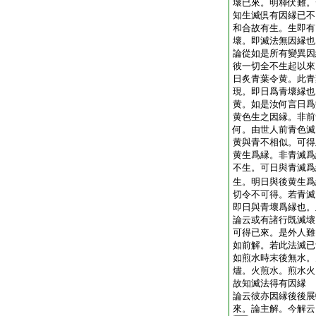
壞已來。明釋伏難。
知生滅倶有因縁已不
和合故有生。生即有
壞。即滅法無因縁也
論從如是所有變異因
彼一切全不生起以來
日炙青葉令黄。此青
現。即日爲青壞縁也
黄。如是汝何言日爲
黄色生之因縁。非前
何。由世人前青色滅
黄與青不相似。可得
黄生爲縁。非青滅爲
不生。可日與青滅爲
生。明日與後黄生爲
切令不可得。若青滅
即日與青壞爲縁也。
論云或有諸行既滅壞
可得已來。是外人難
如前解。若此法滅已
如煎水時末後無水。
燼。火煎水。煎水火
故知滅法得有因縁
論云彼亦因縁後後展
來。論主解。今解云