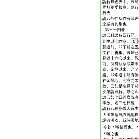
論解無色界中。云隨
界無別受報處。隨行
行天
論云然住所作有其差
之業有其別也
第三十四卷
論云解諦各四行已。
此中以七作意。
5
見道前。即了相在五
文在四善根。遠離已
見道十六心以來。觀
前。所有觀察或斷未
意。金剛以來。乃至
樂。即修道中所有無
在金剛心。究竟之果
故。云如是名爲了相
次第論自解。勘之即
論云如七日經廣説者
事故。名曰七日經
論解八種變異因縁中
大風飄扇濕衣濕地稼
謂有濕衣。或時濕地
令乾＊曝枯槁也。
＊曝之也