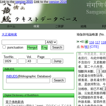
Link to the
version 2015
Link to the
version 2018
故 又若遠離作意加
意斷對治倶行。對治
意者。謂由此故正捨
故對治作意收 又攝
順清淨作意者。順清
淨作意者。謂修六隨
ホーム
検索
ご挨拶
組織
利
意。斷中品惑故。名
別樂。觀清淨涅槃佛
大正蔵検索
瑜伽師地論略纂 (No.
不共遠離等一處明。
淨作意故。此二同收
116
117
118
對治。義曰。影顯故
点:
無
/
有
]
[CITE]
punctuation
Hangul
Eng
是對治 若爾何故不
慧。作意是意。前文
TextNo.
Vol.
Page
名倶行。今此中唯明
不言倶行 又若觀察
者。當二十八作意。
INBUDS
惱斷與未斷。
1
或
亦是遠分持對治等。
INBUDS
(Bibliographic Database)
彼進道。故名遠分對
Search
道。是故持對治。今
治相收。前已不相
論。云如是其餘四種
Digital Dictionary of Buddhism
中謂隨順作意等者。
外故名餘。皆四作意
電子佛教辭典
パスワードがない場合は「guest」でログインしてくださ
收入六作意中六故。