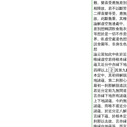
難。樂喜受應無差別
相障故。若不以斷苦
二禪喜樂等受。應無
故。此斷麁重。其種
論解虚空無邊處中。
差別想轉謂飮食瓶衣
等想於是一切不作意
界。依虚空處遣色想
説舍園等。非身生色
想
論云當知此中依於近
唯縁虚空若得根本縁
蘊又近分中亦縁下地
四禪以上
2
其第九
本定中。其初得解脱
地諸蘊。第二刹那心
最初一刹那解脱道説
若近分定前九無間道
言亦縁下地所有諸蘊
上下地諸蘊。今約無
諸蘊。而唯不遮近分
諸蘊。於近分定八解
言縁下蘊。於根本定
刹那以去故。言亦縁
唯縁自地蘊等。而言