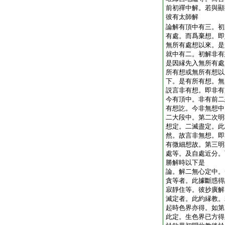
前初禪中解。若與顯
彼有太師解
論解有頂中有三。初
有處。而爲棄想。即
無所有處想以來。是
就中有二。初解非有
是因縁先入無所有處
所有想或無所有想以
下。是有所有想。無
説言非有想。即非有
今有頂中。非有前二
有想訖。今非無想中
二大段中。第二次明
想定。二滅盡定。此
然。故言非無想。即
有微細想故。第三明
處等。及自處近分。
勝解時以下是
論。解二無心定中。
貪等者。此據斷惑得
寂靜住等。彼抄廣解
滅定者。此約縁教。
起時色界亦得。如第
此定。生色界已方得