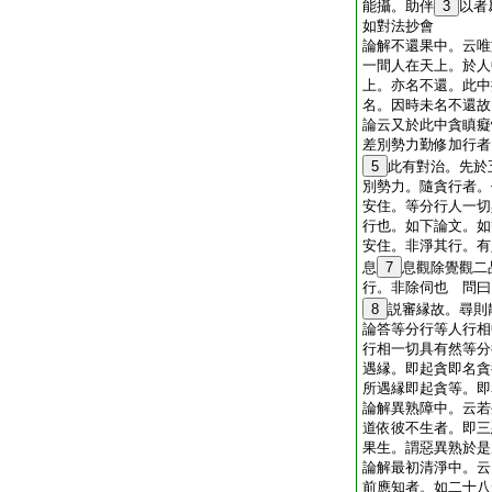
能攝。助伴
3
以者
如對法抄會
論解不還果中。云唯
一間人在天上。於人
上。亦名不還。此中
名。因時未名不還故
論云又於此中貪瞋癡
差別勢力勤修加行者
5
此有對治。先於
別勢力。隨貪行者。
安住。等分行人一切
行也。如下論文。如
安住。非淨其行。有
息
7
息觀除覺觀二
行。非除伺也 問曰
8
説審縁故。尋則
論答等分行等人行相
行相一切具有然等分
遇縁。即起貪即名貪
所遇縁即起貪等。即
論解異熟障中。云若
道依彼不生者。即三
果生。謂惡異熟於是
論解最初清淨中。云
前應知者。如二十八