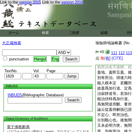
Link to the
version 2015
Link to the
version 2018
行時。住定時起名住
論云依淨蓋等者。此
定無間道。住加行道
依定無間道。斷煩惱
故前八名淨蓋。是定
或一定一無間道。義
ホーム
検索
ご挨拶
組織
利
蓋。無貪調伏等爲能
三蓋也。此乃行時。
大正蔵検索
瑜伽師地論略纂 (No.
略即止相。散即散亂
即擧相。若掉離掉。
111
112
113
靜。謂惡作名不寂靜
点:
無
/
有
]
[CITE]
punctuation
Hangul
Eng
靜。決定名寂靜。又
前所治名不寂靜。此
TextNo.
Vol.
Page
蓋地。蓋即五蓋。後
別有所治。得後六時
能入根本定 若爾所
INBUDS
故蓋爲加行道。定爲
治寂靜道等。若加行
INBUDS
(Bibliographic Database)
能治伏時爲加行道。
Search
爲無間道所斷。要所
論云從蓋得解脱已證
不定心。即所治也。
Digital Dictionary of Buddhism
分別觀心也。後無間
又未必明方便。無間
電子佛教辭典
蓋。別有所治。後之
パスワードがない場合は「guest」でログインしてくださ