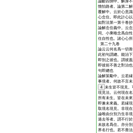
論斷四倒中。解身不
憺怕路者。論第二解
覆解中。云於心意識
心念住。即此計心以
如對法第一第十卷抄
論解念住義中。云念
同。小乘唯念爲自性
住自性也。諸心心
第二十九卷
論云云何名爲一切善
此初句謂總。能治下
即別之彼也。謂彼蓋
即彼前不善之對治也
句即總也
論解策勵中。云若縁
事境者。何故不言未
4
未生皆不現見。
現見法。云何現在名
所有未生。皆在未來
即兼未來義。若縁現
取境名現見。非現在
論唯由分別力生非境
過去等者。謂不行於
未故名爲住。亦分別
界名行也。若不善法