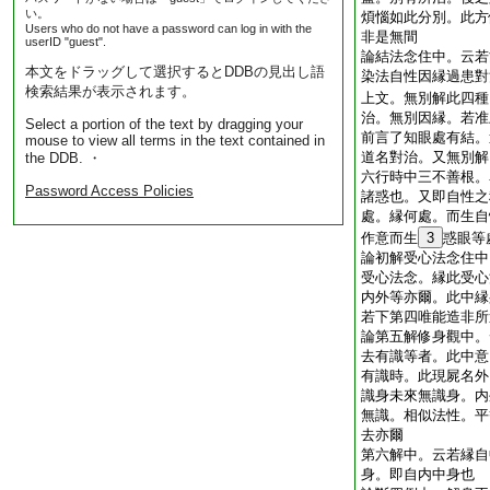
い。
煩惱如此分別。此方
Users who do not have a password can log in with the
非是無間
userID "guest".
論結法念住中。云若
本文をドラッグして選択するとDDBの見出し語
染法自性因縁過患對
検索結果が表示されます。
上文。無別解此四種
治。無別因縁。若准
Select a portion of the text by dragging your
前言了知眼處有結。
mouse to view all terms in the text contained in
道名對治。又無別解
the DDB. ・
六行時中三不善根。
Password Access Policies
諸惑也。又即自性之
處。縁何處。而生自
作意而生
3
惑眼等
論初解受心法念住中
受心法念。縁此受心
内外等亦爾。此中縁
若下第四唯能造非所
論第五解修身觀中。
去有識等者。此中意
有識時。此現屍名外
識身未來無識身。内
無識。相似法性。平
去亦爾
第六解中。云若縁自
身。即自内中身也