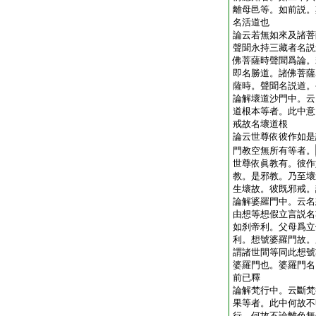
離母邑等。如前説。
名活道也
論云若無如來及諸菩
聲聞永持三藏者名説
佛菩薩時聲聞爲論。
即名勝道。諸佛菩薩
薩時。聲聞名説道。
論解壞道沙門中。云
道根本等者。此中意
戒故名壞道根
論云世尊依彼作如是
門教空無所有等者。
世尊依眞教有。彼作
教。是邪教。乃至壞
生壞故。彼既邪戒。
論解婆羅門中。云名
由想等想假立言説名
如刹帝利。父母爲立
利。想號婆羅門故。
謂諸世間等同此想號
婆羅門也。婆羅門名
前已釋
論解梵行中。云斷梵
果等者。此中何故不
行。何故不論離色無