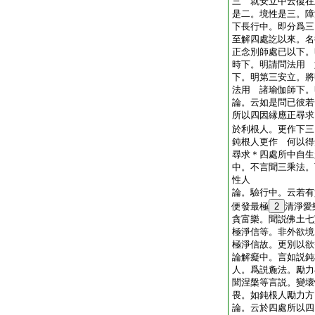
三 就安立中云復在
是二。境性是三。障
下長行中。即分爲三
至解四處訖以來。名
正念別師處已以下。
時下。明請問法用 
下。明第三安立。將
法用 諸瑜伽師下。
論。云如是問已彼若
所以四因縁應正尋求
於利根人。更作下三
鈍根人更作 何以得
尋求＊四處所中自生
中。不言聞三乘法。
性人
論。驗行中。云若有
便發最極
2
清淨愛
貪富樂。聞説佛土七
極淨信等。非外欲境
極淨信故。更別以欲
論解癡中。言如説鈍
人。爲説麁法。勵力
聞涅槃等言説。變壞
畏。如鈍根人勵力方
論。云於四處所以四