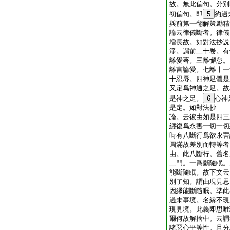
故。無此偏句。分別
初偏句。即
5
約過
與前第一翻解策勵精
論云律儀斷者。律儀
増長故。如對法抄説
淨。謂前二十卷。有
離愛著。三離懈怠。
離言論愛。七離十一
十忍辱。四神足體是
又定爲神通之足。故
是神之足。
6
心神
是定。如對法抄
論。云彼由如是四三
纒復爲永害一切一切
時有八斷行爲欲永害
圓滿故差別而轉等者
由。此八斷行。舊名
二門。一爲斷隨眠。
能斷隨眠。故下文云
別了知。謂由現見思
因縁能斷隨眠。準此
過未事境。名縁不現
現見境。此義即思唯
爾何故解捨中。云謂
諸惡心平等性。且分