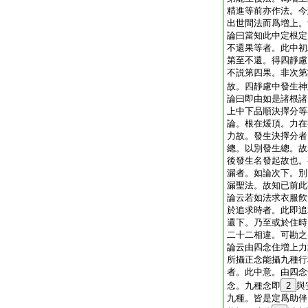
精進等前亦作法。今
出世間法而爲増上。
論曰當知此中定根定
不還果等者。此中初
第至不還。得四靜慮
不説第四果。非次第
故。四靜慮中發生神
論曰即由如是諸根諸
上中下品順決擇分等
論。根在煖頂。力在
力故。發生決擇分者
總。以別發生總。故
後發生名發起故也。
漏者。如論次下。別
漏聖法。故知已前此
論云若如法求衣服飮
於追求時者。此即追
還下。乃至或於住時
二十二相違。可勘之
論云由四念住増上力
所攝正念能攝九種行
者。此中意。由四念
念。九種念即
2
與
九種。皆是定爲助伴