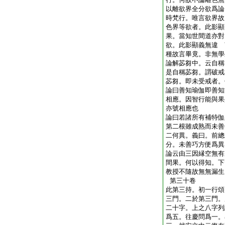
以離欲界全分欲爲論
時梵行。唯言欲界故
色界等欲者。此影顯
果。當知世間道亦對
欲。此影顯義無違 
種故言畢竟。非無學
論解苾芻中。云自稱
是自稱苾芻。謂破戒
苾芻。即未受戒者。
論曰善知瑜伽即善知
相應。因智行能與果
亦號相應也
論曰若諸所有補特伽
第二根雖成熟而未善
二何異。義曰。前總
分。未善巧方便爲異
論云由三因縁空無有
間果。何以得知。下
教授不隨故無無漏生
第三十卷
此第三持。初一行頌
三門。二於第三門。
二十字。上之八字列
爲五。往慶問爲一。