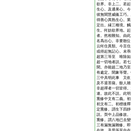
欲界。非上二。若起
生心。及通果心。今
彼無聞慧威儀工巧。
得善心異熟生心。業
定出。縁三種境。觸
生。何妨欲界地。起
者。然相難知。由此
名爲出心。非要散位
云何住異類。今言住
或得起無記心。未乖
超第三等至 唯除如
超一切地者説。若七
聞。亦能超二地乃至
有處定。聞象等聲。
三中具明此事 又依
及不退菩薩。餘人雖
非超禪者一切皆得。
連。故此不説。此明
熏修中文有二義。初
初文有二。初標後釋
定熏修。謂生下四靜
説。耎中上品修故。
熏修。謂八地已去變
三有漏無漏雜修。即
在故。及受等至自在