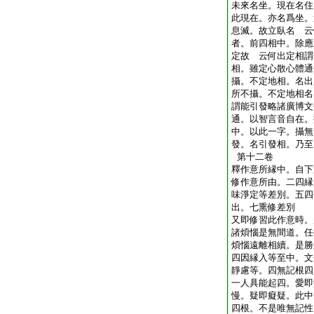
未來名坐。現在名住
此現在。亦名爲坐。
息滅。故立臥名 云
者。前四相中。除應
定故 云何出定相謂
相。雖定心散心體通
攝。不定地相。名出
所不攝。不定地相名
謂能引發略諸廣博文
通。以智言音自在。
中。以此一字。攝無
發。名引發相。乃至
第十二卷
釋作意所縁中。自下
修作意所由。二四縁
味淨定等差別。五四
出。七熏修差別
又即修習此作意時。
諸煩惱是無間道。任
煩惱遠離相續。是勝
四因縁入等至中。文
靜慮等。四無記根四
一人具能起四。愛即
慢。疑即癡疑。此中
四根。不是唯無記性