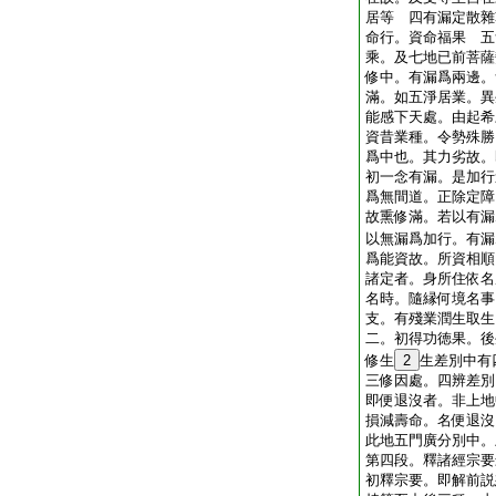
居等 四有漏定散雜
命行。資命福果 五
乘。及七地已前菩薩
修中。有漏爲兩邊。
滿。如五淨居業。異
能感下天處。由起希
資昔業種。令勢殊勝
爲中也。其力劣故。
初一念有漏。是加行
爲無間道。正除定障
故熏修滿。若以有漏
以無漏爲加行。有漏
爲能資故。所資相順
諸定者。身所住依名
名時。隨縁何境名事
支。有殘業潤生取生
二。初得功徳果。後
修生
2
生差別中有
三修因處。四辨差別
即便退沒者。非上地
損減壽命。名便退沒
此地五門廣分別中。
第四段。釋諸經宗要
初釋宗要。即解前説