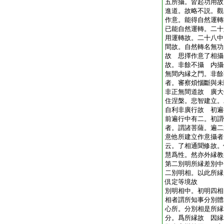
五所攝。皆起功用故
進道。故略不説。觀
作意。能得自然運轉
已能自然運轉。二十
用運轉故。二十八中
間故。自然轉名無功
故 思擇作意了相攝
故。非餘不攝 内攝
無間内縁之門。非餘
者。審察煩惱斷與未
非正無間道故 廣大
住涅槃。悲智建立。
自利非廣行故 初遍
前遍行中有二。初謂
者。謂諸菩薩。遍二
意他所建立作意攝者
云。了相通聞修故。
慧爲性。然亦外縁教
第二別明所縁差別中
二別明相。以此所縁
倶定等境故
別明相中。初明四相
相者謂所知事分別體
心所。分別相是所縁
分。爲所縁故 因縁