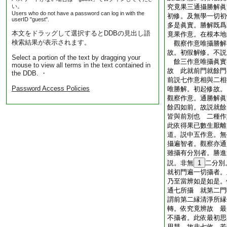
い。
究竟果三通攝勝解眞
Users who do not have a password can log in with the
初修。及無學一切初
userID "guest".
多是眞實。勝解既爲
本文をドラッグして選択するとDDBの見出し語
竟果作意。在根本地
検索結果が表示されます。
觀察作意唯攝勝解
故。初假解修。不説
Select a portion of the text by dragging your
餘三作意唯攝眞實
mouse to view all terms in the text contained in
故 此就前門就餘門
the DDB. ・
前説七作意相與二相
Password Access Policies
唯勝解。初起修故。
觀察作意。通勝解眞
餘四如前。故説就餘
皆與前別也 二種作
此依得果已數生厭離
道。説中五作意。無
攝遍智者。觀察亦通
雖攝有分別者。勝進
説。非無
1
二分別
就初門遍一切攝者。
乃至當辨如是如是。
通七所攝 就第二門
謂前第二縁清淨所縁
轉。依究竟辨故 最
不攝者。此依最初思
思慧。故非七收 若