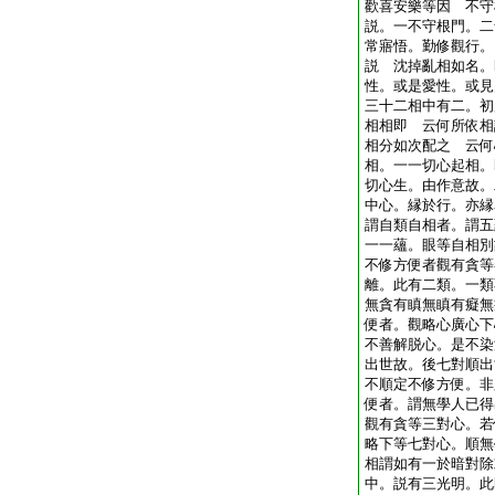
歡喜安樂等因 不守
説。一不守根門。二
常寤悟。勤修觀行。
説 沈掉亂相如名。
性。或是愛性。或見
三十二相中有二。初
相相即 云何所依相
相分如次配之 云何
相。一一切心起相。
切心生。由作意故。
中心。縁於行。亦縁
謂自類自相者。謂五
一一蘊。眼等自相別
不修方便者觀有貪等
離。此有二類。一類
無貪有瞋無瞋有癡無
便者。觀略心廣心下
不善解脱心。是不染
出世故。後七對順出
不順定不修方便。非
便者。謂無學人已得
觀有貪等三對心。若
略下等七對心。順無
相謂如有一於暗對除
中。説有三光明。此