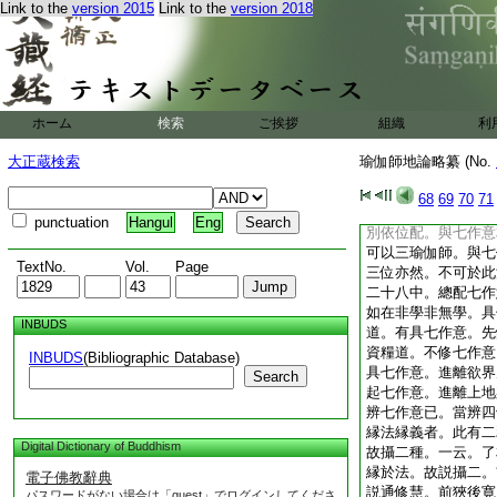
Link to the
version 2015
Link to the
version 2018
能觸證心一境性。二
證得所修作意。於諸
習。了相作意。已習
已善修習。度作意瑜
超過加行方便所修住
師。二十八又説。順
ホーム
検索
ご挨拶
組織
利
擇分。名已習行。諦
了相在解脱。次五作
大正蔵検索
瑜伽師地論略纂 (No.
意。在諦現觀後。若
有學等三。相攝文。
68
69
70
71
初及第七。亦通無學
punctuation
Hangul
Eng
別依位配。與七作意
可以三瑜伽師。與七
TextNo.
Vol.
Page
三位亦然。不可於此
二十八中。總配七作
如在非學非無學。具
INBUDS
道。有具七作意。先
資糧道。不修七作意
INBUDS
(Bibliographic Database)
具七作意。進離欲界
Search
起七作意。進離上地
辨七作意已。當辨四
縁法縁義者。此有二
Digital Dictionary of Buddhism
故攝二種。一云。了
縁於法。故説攝二。
電子佛教辭典
説通修慧。前狹後寛
パスワードがない場合は「guest」でログインしてくださ