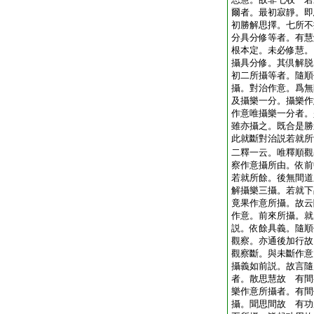
爾者。最初寂靜。即
初勝解思擇。七所不
分具分修等者。有慧
根本定。未必修慧。
攝具分修。其倶解脱
初二所攝等者。隨順
攝。對治作意。爲無
及攝樂一分。攝樂作
作意唯攝樂一分者。
雖亦攝之。既合是勝
此就斷對治説若就所
二釋一云。唯釋順觀
察作意攝所由。依前
若就所餘。後無間道
解攝樂三攝。若就下
竟果作意所攝。故云
作意。前來所攝。就
説。依餘具義。隨順
觀察。亦通後加行故
觀察斷。與未斷作意
攝義如前説。故言隨
者。散思慧故 有間
樂作意所攝者。有間
攝。聞思間故 有功