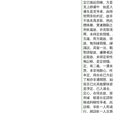
定已後起四種。方是
見上靜慮中 如是入
遂生是見等者。由得
世間非但約定。故非
不捨名爲見取。然此
體殊勝。實遂難顯之
所依蘊故。亦見取境
釋。未得定前我慢。
五蘊。而方能故。得
故。無別縁我慢。縁
識説。其疑一法。觀
聖諦疑故。據勝者説
起疑故。未得定前性
無記根。是定煩惱。
定。有二義。一通未
慧。未至地散心。何
本定。得自在已方起
了相亦非通聞慧。如
當言已出其能愛味當
是淨定。已入過去。
定心。在現在故。當
所縁 順退分定謂有
根或利根性等者。此
説根。非依一人而成
行。經説依一人次第