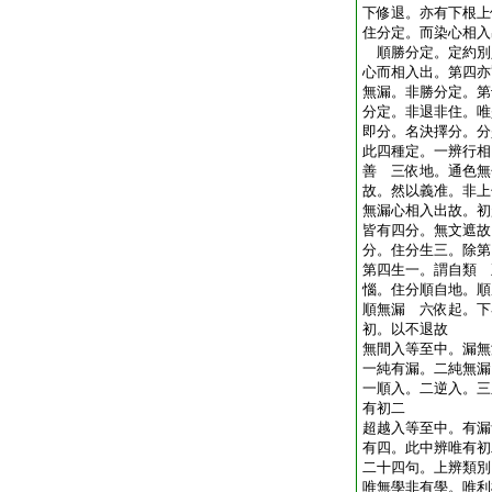
下修退。亦有下根上
住分定。而染心相入
順勝分定。定約別
心而相入出。第四亦
無漏。非勝分定。第
分定。非退非住。唯
即分。名決擇分。分
此四種定。一辨行相
善 三依地。通色無
故。然以義准。非上
無漏心相入出故。初
皆有四分。無文遮故
分。住分生三。除第
第四生一。謂自類 
惱。住分順自地。順
順無漏 六依起。下
初。以不退故
無間入等至中。漏無
一純有漏。二純無漏
一順入。二逆入。三
有初二
超越入等至中。有漏
有四。此中辨唯有初
二十四句。上辨類別
唯無學非有學。唯利