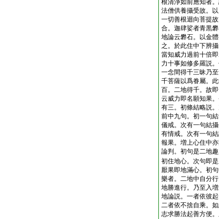
根清淨如前應知者。
法僧供養攝受故。以
一切善根迴向菩提故
合。迦肆娑者青黒礬
地論云礬石。以金體
之。於此住中下辨攝
當知威力過前十倍即
力十事如修多羅説。
一念間得千三昧乃至
千菩薩以爲眷屬。此
百。二地得千。故即
云威力即名願知果。
有三。初條結略説。
前中九句。初一句結
儀戒。次有一句結攝
有情戒。次有一句結
報果。増上心住中亦
論判。初句是二地趣
初住地心。次句即是
厭果即地滿心。初句
樂者。二地中自分行
地勝進行。乃至入増
地論説。一者依彼起
二者依不捨自乘。如
志求勝法起善方便。