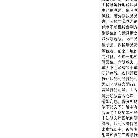
由從勝解行地於法眞
中已斷見縛。依諸見
滅也。若分別我見見
盡。若倶生我見乃欲
伏令不起至於金剛方
別倶生如向我見斷之
取分別起故。此三見
種子盡。四從廣見諸
等位者。前之二地如
之稍輕。今於三地如
明受生。六明威力。
威力下明願智果中威
初結略説。次指經廣
行正法光明等持光明
照法光明故言聞行正
言等持光明等。由内
慧光明故言内心淨。
謂即定也。覺分相應
準下結文即知解中有
菩薩乃至應知其相等
十法明入第四地何等
釋云。法明入者得證
來所説法中。彼智名
思量如實知二處順行