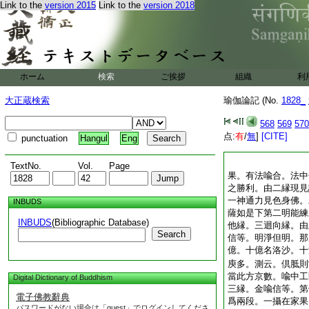
Link to the
version 2015
Link to the
version 2018
ホーム
検索
ご挨拶
組織
利
大正蔵検索
瑜伽論記 (No.
1828_
568
569
570
点:
有
/
無
]
[CITE]
punctuation
Hangul
Eng
TextNo.
Vol.
Page
果。有法喩合。法中
之勝利。由二縁現見
一神通力見色身佛。
INBUDS
薩如是下第二明能練
INBUDS
(Bibliographic Database)
他縁。三迴向縁。由
Search
信等。明淨但明。那
億。十億名洛沙。十
庾多。測云。倶胝則
當此方京數。喩中工
Digital Dictionary of Buddhism
三縁。金喩信等。第
電子佛教辭典
爲兩段。一攝在家果
パスワードがない場合は「guest」でログインしてくださ