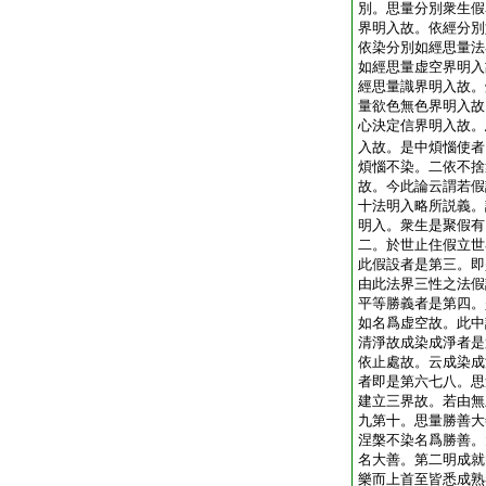
別。思量分別衆生假
界明入故。依經分別
依染分別如經思量法
如經思量虚空界明入
經思量識界明入故。
量欲色無色界明入故
心決定信界明入故。
入故。是中煩惱使者
煩惱不染。二依不捨
故。今此論云謂若假
十法明入略所説義。
明入。衆生是聚假有
二。於世止住假立世
此假設者是第三。即
由此法界三性之法假
平等勝義者是第四。
如名爲虚空故。此中
清淨故成染成淨者是
依止處故。云成染成
者即是第六七八。思
建立三界故。若由無
九第十。思量勝善大
涅槃不染名爲勝善。
名大善。第二明成就
樂而上首至皆悉成熟