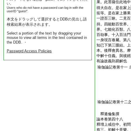
果。此菩薩住此地中
い。
得大自在。是在家上
Users who do not have a password can log in with the
userID "guest".
垢等。是在家上勝果
一證百三昧。二見百
本文をドラッグして選択するとDDBの見出し語
持。四能動百世界。
検索結果が表示されます。
界。七能化百類。八
Select a portion of the text by dragging your
百劫事。十入百法門
mouse to view all terms in the text contained in
一身現百眷屬。第八
the DDB. ・
知已下第三牒結。上
本。後釋會異名。摩
Password Access Policies
中解十住義。與彼經
有論故義則易解也
瑜伽論記卷第十一
瑜伽論記卷第十二
釋遁倫集撰
論本卷第四十八
釋増上戒住中。初問
有三。初解十意樂。