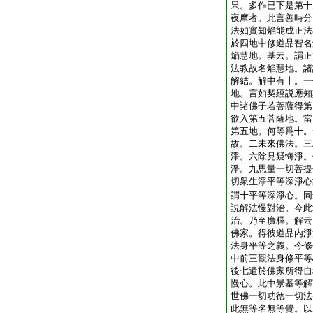
果。多作已下是第十
夜摩者。此言善時分
法如實知焔能成正法
於四地中修道品智名
焔慧地。基云。謂正
法教故名焔慧地。諸
解結。解中有十。一
地。言如契經説應知
中諸佛子若菩薩得第
欲入第五菩薩地。當
第五地。何等爲十。
故。二未來佛法。三
淨。六除見疑悔淨。
淨。九思量一切菩提
切衆生淨平等深淨心
謂十平等深淨心。同
説解法慢對治。今此
治。乃至廣釋。解云
佛家。得彼道品内淨
法身平等之義。今修
中前三觀法身修平等
後七遣於佛家所得自
慢心。此中景基等解
世佛一切功徳一切法
此無等名無等覺。以