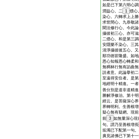
如是已下第六明心調
潤益心。二
1
煗心
染心。六轉求上上勝
求世間心。九恭敬諸
聞法修行心。今此論
攝彼初三心。亦可滋
二煗心。和是第三調
安隱樂不染心。三其
清淨攝彼後五心。又
順功徳皆隆盛。如地
恩心知報恩心轉柔和
無稠林行無有諂曲無
説者意。此論擧初二
至遠得安住者。是第
地經明十精進。一者
善分別是道非道精進
勝解淨修治。第十明
經云。是菩薩深心界
界轉明利。生善根増
疑心無有疑網。現前
前
3
如無量深心現
句。謂乃至善根増長
垢濁已下配第一句。
廣見諸佛已下第十一