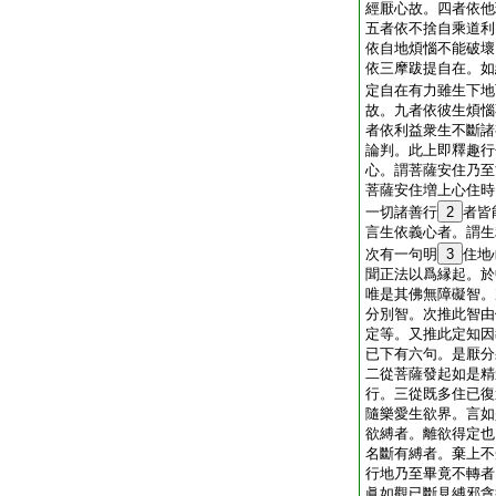
經厭心故。四者依他
五者依不捨自乘道利
依自地煩惱不能破壞
依三摩跋提自在。如
定自在有力雖生下地
故。九者依彼生煩惱
者依利益衆生不斷諸
論判。此上即釋趣行
心。謂菩薩安住乃至
菩薩安住増上心住時
一切諸善行
2
者皆
言生依義心者。謂生
次有一句明
3
住地
聞正法以爲縁起。於
唯是其佛無障礙智。
分別智。次推此智由
定等。又推此定知因
已下有六句。是厭分
二從菩薩發起如是精
行。三從既多住已復
隨樂愛生欲界。言如
欲縛者。離欲得定也
名斷有縛者。棄上不
行地乃至畢竟不轉者
眞如觀已斷見縛邪貪