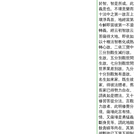
於智。智是所成。此
義意也。不壞意樂而
十法中之第一故言上
壞淨爲首。地經當第
今解即當彼第一不退
轉義。經云初智故云
菩薩得大地。即依如
以十種法智教化成熟
轉心故。二依三寶中
三分別觀生滅行故。
生故。五分別觀世間
生故。七分別觀世間
世界業差別故。九分
十分別觀無有盡故。
名生如來家。既生彼
家。得彼法體者。舊
長家已得勢力自在。
謂眞如是體法。又十
修習菩提分法。言觀
力故者。此明修覺分
境。薩埵此言有情。
情。又薩埵是勇猛義
斷身見等。謂此地能
餘貪瞋等尚在。其第
彼斷故已下第五明制