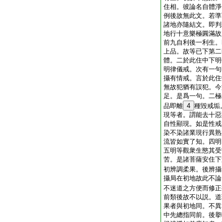
住相。彼論名自體淨
例後故無此文。若準
諸地亦隨結文。即判
地行十意樂極圓滿故
前九自利後一利生。
上品。故等已下第二
體。二於此住中下明
明律儀戒。次有一句
攝有情戒。言於此住
無故犯猶有誤犯。今
足。是爲一句。二極
品即離
4
種毀戒垢
現等者。謂能去十惡
自性顯現。如是性戒
染不染諸業現行異熟
流皆如實了知。四明
五明等觀衆生愍其受
苦。是諸菩薩安住下
初辨調柔果。後辨攝
攝局在初地故此不論
不迷道之方便而修正
前類後故不以説。道
果者與初地同。不異
中先總指同前。後擧