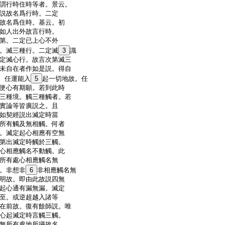
謂行時住時等者。景云。
説故名爲行時。二定
故名爲住時。基云。初
如人出外故言行時。
第。二定已上心不外
。滅三種行。二定滅
3
識
定滅心行。故言次第滅三
未自在者作如是説。得自
。任運能入
5
起一切地故。任
便心有期願。若到此時
三種境。觸三種觸者。若
實論等皆廣説之。且
如契經説出滅定時當
所有觸及無相觸。何者
。滅定起心相應有空無
第出滅定時觸於三觸。
心相應觸名不動觸。此
所有處心相應觸名無
。非想非
6
非相應觸名無
明故。即由此故説四無
起心通有漏無漏。滅定
至。或逆超越入諸等
在前故。復有餘師説。唯
心起滅定時言觸三觸。
無所有處地所攝故名