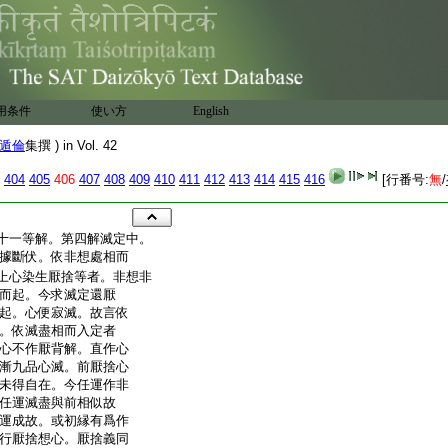
用条件
使い方
English
遁倫
集撰 ) in Vol. 42
404
405
406
407
408
409
410
411
412
413
414
415
416
[行番号:
無
/
十一等解。第四解滅定中。
據斷伏。依非想處相而
上心染生厭捨等者。非想非
而起。今求滅定還厭
起。心便寂滅。故言依
。依滅盡相而入定者
心不作厭背解。直作心
漸九品心滅。前厭捨心
未得自在。今任運作非
任運滅盡與前相似故
運成故。或初縁有爲作
行厭捨想心。厭捨義同