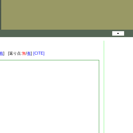
有
] [返り点:
無
/
有
]
[CITE]