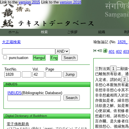
Link to the
version 2015
Link to the
version 2018
ホーム
検索
ご挨拶
組織
利
大正蔵検索
瑜伽論記 (No.
1828_
401
402
403
punctuation
Hangul
Eng
三對法第
1
二顯揚
TextNo.
Vol.
Page
已離無所有欲者。通
入定者。謂於此
2
INBUDS
非想心本厭無所有處
非想非非想心令其不
INBUDS
(Bibliographic Database)
非非想處相而入於定
Search
亦復如是者。縁非想
法欲盡之解。如是漸
心便寂滅。依初修者
想處行相。諸有想心
Digital Dictionary of Buddhism
言亦爾。是久修者任
電子佛教辭典
厭捨想心。後縁無爲
パスワードがない場合は「guest」でログインしてくださ