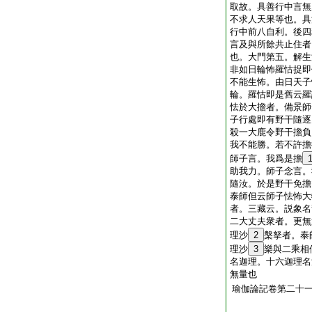
取故。具善行中言無
不求人天果等也。具
行中前八自利。後四
言及與所餘共止住者
也。大門第五。解生
非如日輪怖羅怙捉即
不能生怖。由日天子
輪。羅怙即是舊云羅
怯於大擔者。備景師
子行處即有野干隨逐
殺一大鹿令野干擔負
我不能勝。若不許擔
師子言。我爲是擔
助我力。師子念言。
隨汝。於是野干免擔
泰師但云師子怯怖大
者。三藏云。説象名
二大丈夫衆者。更無
理沙
2
槃拏者。泰
理沙
3
樂與二乘相
名迦理。十六迦理名
無量也
瑜伽論記卷第二十