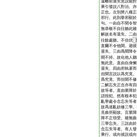
遠離前過失意説能對
乘引發説八對治。亦
正也。次別辨八種正
邪行。此則擧邪顯於
句。一由自不聞令智
無恭敬不自往聽此雖
解故名有退失。二由
往餘處聽。不信伏
直爾不令他聞。迴彼
退失。三由爲聞障令
聞不持。故化他人聽
無此意。直由自身懈
退失。四由邪執著而
但聞言説以爲究竟。
爲究竟。而但聞不修
二解忘失正念亦有四
故等者。直由業障於
語毀犯。然有根本犯
亂學處令念忘失等者
故爲迷亂妨修三學。
見曲所顯故。言業障
障不正領受。雖無曲
三學忘失。三説由於
念忘失等者。有人發
乘行。或向彼説或向