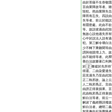
由於菩薩不生恭敬隱
言由業障故等者。雖
毀犯。然由業障失念
障而有忘失。四説由
失等者。前云於能説
有隱密處。此由不欲
等。故説彼過由此毀
無故心説他過失所有
心中於説法人説有過
犯。第三解令壞白法
少不轉下乘聽聞等由
謂與他競増上力。故
由不能得等者。此釋
善白法故樂著己利興
於
2
奢緩於先所得
得退。二由染愛過失
惡見過失乃至由此毀
正二執邪故。論上云
人二執邪爲正。言由
由謗正得衰損果。言
此由執邪爲正得衰損
鮮白法等者。前云一
解諸了義經懸誹撥故
鮮白法者。總明二義
智意趣中起等覺慢者