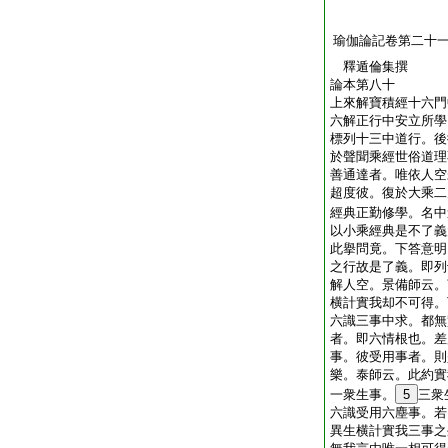
瑜伽論記卷第二十
釋遁倫集撰
論本第八十
上來解寶積經十六門
六解正行中安立所學
標列十三中道行。後
於聲聞乘經世俗道理
善通達者。唯依人空
超度彼。復於大乘二
經典正勤修學。名中
以小乘經典是不了義
此擧問竟。下答意明
之行故是了義。即列
解人空。景備師云。
横計實我却不可得。
六識三事中求。都無
者。即六情根也。差
事。彼受用事者。則
樂。泰師云。此約實
一衆生事。
5
三衆
六識受用六塵事。若
異生横計實我三事之