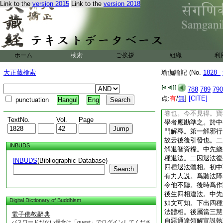
Link to the
version 2015
Link to the
version 2018
問。云此中初四是無
無異想。總是無忘失
是大悲攝者。謂無不
三當知是一切種妙智
説隨好爲令所化生淨
相者。好微相顯。故
ホーム
検索
ご挨拶
組織
利
立品已廣顯示者。可
出彼諸隨好者。景備
大正蔵検索
瑜伽論記 (No.
1828_
中分出餘經諸好義。
所説隨好。當知分出
788
789
790
好。上來次第決擇三
点:
有
/
無
]
[CITE]
punctuation
Hangul
Eng
釋寶積經文。此寶積
卷也。今不見得。寶
TextNo.
Vol.
Page
學者應勘準之。於中
門解釋。第一解邪行
故云後後引發也。二
INBUDS
解退智資糧。中先總
種退法。二因退法復
INBUDS
(Bibliographic Database)
四種退法體相。初中
Search
有力人説。爲聽法障
令他不聽。後時爲作
後生四相違法。中先
Digital Dictionary of Buddhism
如文可知。下出四種
法體相。後屬當三慧
電子佛教辭典
自惡通達領解宣説執
パスワードがない場合は「guest」でログインしてくださ