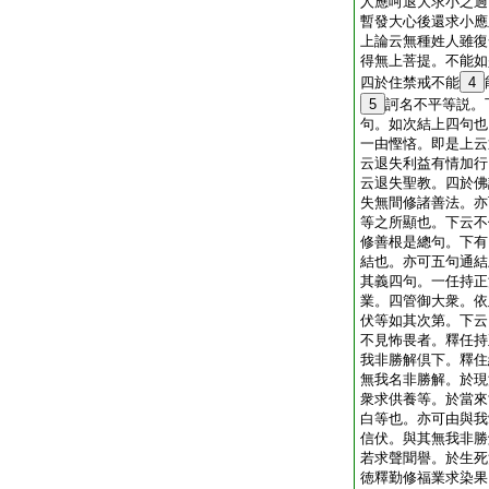
人應呵退大求小之過
暫發大心後還求小應
上論云無種姓人雖復
得無上菩提。不能如
四於住禁戒不能
4
5
訶名不平等説。
句。如次結上四句也
一由慳悋。即是上云
云退失利益有情加行
云退失聖教。四於佛
失無間修諸善法。亦
等之所顯也。下云不
修善根是總句。下有
結也。亦可五句通結
其義四句。一任持正
業。四管御大衆。依
伏等如其次第。下云
不見怖畏者。釋任持
我非勝解倶下。釋住
無我名非勝解。於現
衆求供養等。於當來
白等也。亦可由與我
信伏。與其無我非勝
若求聲聞譽。於生死
徳釋勤修福業求染果