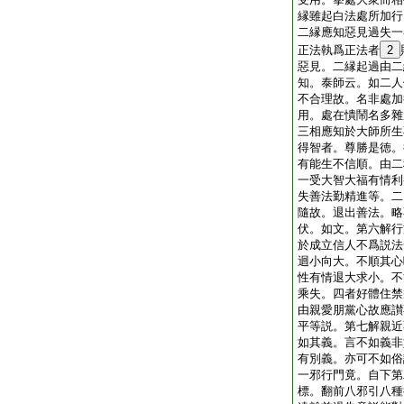
縁雖起白法處所加行
二縁應知惡見過失一
正法執爲正法者
2
惡見。二縁起過由二
知。泰師云。如二人
不合理故。名非處加
用。處在憒鬧名多雜
三相應知於大師所生
得智者。尊勝是徳。
有能生不信順。由二
一受大智大福有情利
失善法勤精進等。二
隨故。退出善法。略
伏。如文。第六解行
於成立信人不爲説法
迴小向大。不順其心
性有情退大求小。不
乘失。四者好體住禁
由親愛朋黨心故應讃
平等説。第七解親近
如其義。言不如義非
有別義。亦可不如俗
一邪行門竟。自下第
標。翻前八邪引八種