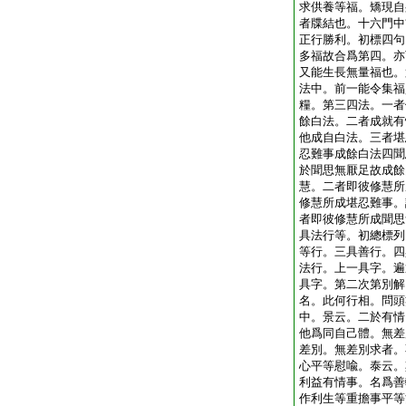
求供養等福。矯現自
者牒結也。十六門中
正行勝利。初標四句
多福故合爲第四。亦
又能生長無量福也。
法中。前一能令集福
糧。第三四法。一者
餘白法。二者成就有
他成自白法。三者堪
忍難事成餘白法四聞
於聞思無厭足故成餘
慧。二者即彼修慧所
修慧所成堪忍難事。
者即彼修慧所成聞思
具法行等。初總標列
等行。三具善行。四
法行。上一具字。遍
具字。第二次第別解
名。此何行相。問頭
中。景云。二於有情
他爲同自己體。無差
差別。無差別求者。
心平等慰喩。泰云。
利益有情事。名爲善
作利生等重擔事平等