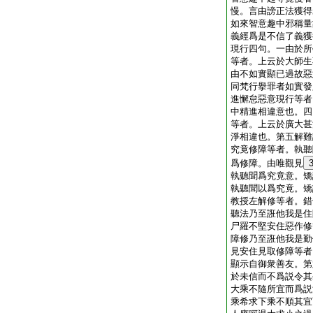
慢。言由謗正法獲得
如來智意趣中邪稱量
義經爲是不信了義獲
現行四句。一由於所
等者。上云於大師生
由不如實顯已過故惡
同梵行擧罪者如實發
進懈怠惡意現行等者
中精進相違意也。四
等者。上云於廣大甚
淨相違也。第五解難
究竟修障等者。執聽
爲修障。由唯觀見
執聽聞爲究竟意。矯
執聽聞以爲究竟。矯
教授左解修等者。錯
聽法乃至誑他我是住
尸羅不堅安住惡作修
障修乃至誑他我是勤
見安住見取修障等者
顯示自御衆善友。第
於未信而不爲説令其
大乘不隨所宜而爲説
乘希求下乘不順其宜