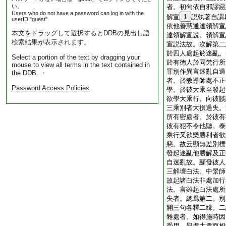
い。
者。初句依自邪謬惡
Users who do not have a password can log in with the
解宣
1
説執著自謂
userID "guest".
依他善慧通達領解宣
本文をドラッグして選択するとDDBの見出し語
達領解宣説。領解宣
検索結果が表示されます。
宣説法故。次解第二
於四人處起於迷亂。
Select a portion of the text by dragging your
於有徳人於同梵行所
mouse to view all terms in the text contained in
罪別作異言迷亂自過
the DDB. ・
者。於教導師處不正
Password Access Policies
學。於彼大乘至發起
欲學大乘行。向彼談
三乘別者大損過失。
所有密處者。於彼有
彼有犯不令他聽。泰
乘行又欲樂勝利者欲
惡。故云顯無差別標
發起迷亂他勝解及正
自迷亂故。顯發彼人
三解壞白法。中景師
故起諸白法非處加行
法。言雖起白法處所
失者。總爲第二。別
開三句各釋二縁。二
雜處者。如得施時因
受用。擧處大衆而相