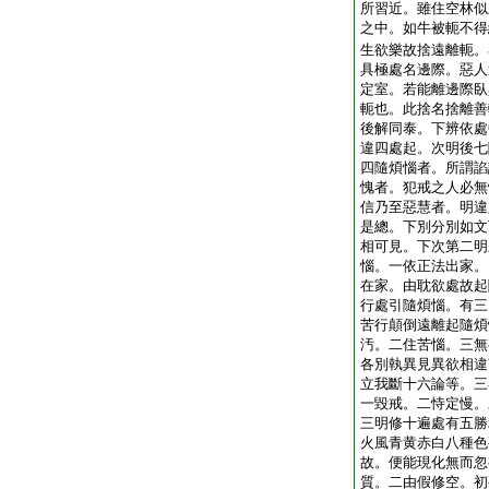
所習近。雖住空林似
之中。如牛被軛不得
生欲樂故捨遠離軛。
具極處名邊際。惡人
定室。若能離邊際臥
軛也。此捨名捨離善
後解同泰。下辨依處
違四處起。次明後七
四隨煩惱者。所謂諂
愧者。犯戒之人必無
信乃至惡慧者。明違
是總。下別分別如文
相可見。下次第二明
惱。一依正法出家。
在家。由耽欲處故起
行處引隨煩惱。有三
苦行顛倒遠離起隨煩
汚。二住苦惱。三無
各別執異見異欲相違
立我斷十六論等。三
一毀戒。二恃定慢。
三明修十遍處有五勝
火風青黄赤白八種色
故。便能現化無而忽
質。二由假修空。初