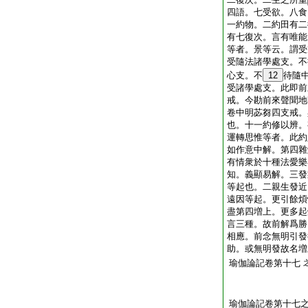
四語。七受欲。八食
一約物。二約田有二
有七復次。言有唯能
等者。景等云。謂受
受隨法諸學處支。不
心支。不
12
待隨
受諸學處支。此即前
戒。今勘前來聲聞地
卷中明苾芻四支戒。
也。十一約修以辨。
運轉思惟等者。此約
如作意中解。第四雜
有情衆於十種法愛樂
知。義顯易解。三發
等起也。二親生發近
遠因等起。更引餘煩
盡第四増上。更多起
言三種。故前解爲勝
相應。前念無明引發
助。或無明發故名増
瑜伽論記卷第十七
瑜伽論記卷第十七