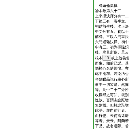
釋遁倫集撰
論本卷第六十二
上來攝決擇分有十二
下第三有一卷半文。
初結前生後。次正決
中文分有五。初以十
解釋。三以六門重決
六門還雜決擇。初中
中有三。初列標隨煩
後。辨其所依。景云
根本
13
或上隨義
而生。如前已説。基
惱於心名隨煩惱。亦
此中兩釋。若染汚心
舍隨眠品説行蘊心所
事中一切皆是。然據
等。此中二十二外所
收攝尋之可知。就別
愧故。言謂由諂誑増
無別體。但於諂誑増
此語。趣向前行者。
而行也。云何捨遠離
等者。景云。阿蘭若
下品。故名邊際。若