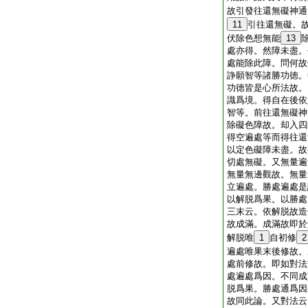
故引發往還無礙神通
11
引往還無礙。
伏除色想無能
13
處亦得。然障未盡。
處能除此障。問何故
諍願智等諸勝功徳。
功徳皆是心所法故。
識爲境。得自在後依
智等。前往還無礙神
除礙色障故。却入四
得空遍處等而得往還
以定色礙障未盡。故
切處無礙。又無量遍
無量無邊觀故。無量
立遍處。勝處遍處是
以解脱爲果。以勝處
三末云。依解脱故造
故成滿。成滿故即於
解脱唯
1
自初修
2
遍處唯果末後修故。
處前修故。即如對法
處遍處爲因。不同成
脱爲果。勝處通爲因
故同此論。又對法云