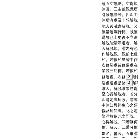
蘊五空無邊。空處觀
無礙。三由數觀識廣
引發無諍等。四即由
無所有處及非想解脱
能入彼滅盡解脱。又
無量遍滿行轉。以無
是故已上更復不立遍
解脱能清淨道者。解
入解脱觀。謂内有色
作解脱觀。觀前七種
如。若依如量智中作
次修勝處後修遍處在
第説三功徳。若依如
修遍處。次修
3
勝
勝處遍處是諸
4
解
唯因。解脱唯果勝處
至心得解脱者。若分
即是定障所收。謂障
中無知異熟生心之類
惱及所知障。此之定
染汚故依此文即説。
心得解脱。問若爾何
斷。解云。二乘分斷
斷名。備云。五事謂