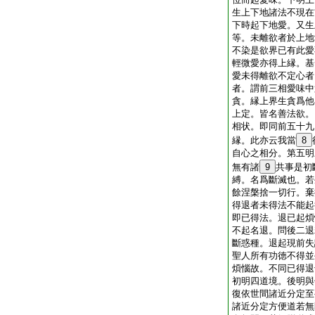
生上下地諸法不現在
下時起下地愛。又生
等。未離欲者於上地
不染是欲界已有此愛
輕微愛亦得上縁。基
愛未得離欲不定心者
者。謂前三相愛味中
貪。縁上界生貪爲他
上定。皆名善法欲。
相状。即同前五十九
縁。此亦云我當
8
自心之相分。第五明
無有諸
9
共事是初
縛。名爲斷滅也。若
餘涅槃捨一切行。棄
得退者未得法不能起
即已得法。退已起煩
不起名退。問後二退
斷惑種。退起現前失
聖人所有功徳不得並
煩惱故。不同已得退
初明四道境。後明與
復依世間諸近分定至
諸近分定方便道若無