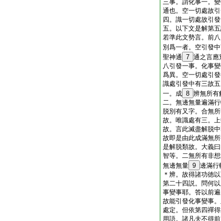
三事。謂化事一。變
通也。空一切處故引
四。識一切處故引發
五。以下文是解第五
若準此文勢言。前八
別爲一者。空引發中
聖神通
7
通之言應
八引發一事。化事變
爲異。空一切處引發
識處引發中有三故五
一。成
8
辨無所有
二。無邊無量遍滿行
脱別有又字。合無所
故。唯識處有三。上
故。言此滅盡解脱中
故即是由此成滿無所
是解脱類故。大義曰
智等。二無所有非想
無邊無量
9
邊滿行
＊辨。故得諸功徳以
第二十四説。問何以
事變事耶。答以前遍
故能引發化事變事。
處定。但依第四禪得
用語。諸凡夫不得前