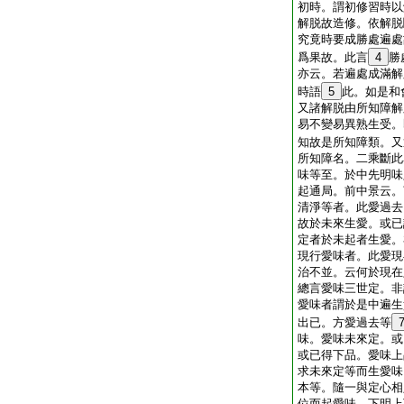
初時。謂初修習時以
解脱故造修。依解脱
究竟時要成勝處遍處
爲果故。此言
4
勝
亦云。若遍處成滿解
時語
5
此。如是和
又諸解脱由所知障解
易不變易異熟生受。
知故是所知障類。又
所知障名。二乘斷此
味等至。於中先明味
起通局。前中景云。
清淨等者。此愛過去
故於未來生愛。或已
定者於未起者生愛。
現行愛味者。此愛現
治不並。云何於現在
總言愛味三世定。非
愛味者謂於是中遍生
出已。方愛過去等
味。愛味未來定。或
或已得下品。愛味上
求未來定等而生愛味
本等。隨一與定心相
位而起愛味。下明上