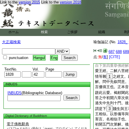
Link to the
version 2015
Link to the
version 2018
無明生見慢等。相應
第二通經異説中。初
釋通中。一
11
熟
伴因以釋通。第三明
第。謂無明行體是業
第。識生名色。名色
ホーム
検索
ご挨拶
組織
利
生。三受用境界次第
用境界。四受用苦次
大正蔵検索
瑜伽論記 (No.
1828_
因。後二苦果。總明
地云五支胎藏苦者是
687
688
689
卷第六十一
点:
無
/
有
]
[CITE]
punctuation
Hangul
Eng
上來決擇生雜染。文
自下第四重擧佛經解
TextNo.
Vol.
Page
愛王經。二解八苦經
情等雜
1
之經文。
解。問中先叙問意。
INBUDS
言優填王也。正本音
蹉此云愛。褐頼闍此
INBUDS
(Bibliographic Database)
Search
答之中初開六章次依
過失中先列十門。後
謂是下
3
賤生與王
王相似。以形儀等與
Digital Dictionary of Buddhism
害言。名相似子也。
電子佛教辭典
初開五門次第解。後
パスワードがない場合は「guest」でログインしてくださ