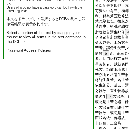
損。可愛法中可愛是
い。
如次配未過現也。亦
Users who do not have a password can log in with the
可愛法中有三。初標
userID "guest".
利。解其第五勤修法
本文をドラッグして選択するとDDBの見出し語
慧此擧數也。後文次
検索結果が表示されます。
苦經中。初引經總標
所隨故苦謂生那落
Select a portion of the text by dragging your
mouse to view all terms in the text contained in
至名衆苦所隨故苦者
the DDB. ・
受苦亦是。上來數有
苦者。謂傍生受苦少
Password Access Policies
隨故
6
者。謂三界
者。此門約行苦而説
是苦苦者。以就餘門
死苦。勘前本地第十
苦亦由五相謂生苦器
縁能生衆苦。名生苦
依生苦器。基云。謂
之器故。言生苦器故
總名生
9
苦器故。
或此是生苦之器。餘
生苦器而有此即生苦
苦器故。或初是生苦
而並名依生苦器故。
十四種。三合爲十一
二復次。二生之所重