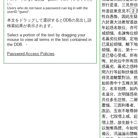
い。
所行是道。三見所信
Users who do not have a password can log in with the
外道從衆意見不
2
userID "guest".
性自愚魯。因此生疑
本文をドラッグして選択するとDDBの見出し語
六於廣大法教智退故
検索結果が表示されます。
年起惑名散位。亦可
戒煩惱。名諫悔位煩
Select a portion of the text by dragging your
名羸劣位煩惱。定地
mouse to view all terms in the text contained in
已退起煩惱。離下地
the DDB. ・
煩惱。泰云。第十一
Password Access Policies
是已發心受戒。所有
悔。於此位中所有惑
惑羸劣。羸劣之惑時
間六行等起制伏修惑
得見道離繋對治。然
如前善中十五種次第
立。名非剋體。如内
名遠分。次明隨惑依
共住多生忿恨。二展
覆惱。三因利養者。
誑諂。五依不敬尊師
害。七毀増上戒。起
増上慧。故生餘十二
以無慚爲體。今如何
備云。汎論論出體略