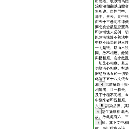
出體者。敬以慚爲體
治所治相翻以出體者
無相違。自性門中。
應中。景云。此中説
而五十三卷明不律儀
懈怠妄念散亂惡慧爲
即無慚愧未必與一切
以無慚愧於不善法中
中略不論尋伺與三性
一向是毀。略而不説
同。故不相應。餘隨
與惛相應。妄念散亂
一切染心相應。基云
切染汚心相應。對法
懈怠放逸五於一切染
此論下五十八文依今
邪
4
欲勝解爲十與
相違者。且一釋云。
及下十種不同者。今
中翻來者即説相應。
六
5
訓染品倶。其
6
惑生麁細相違法
故。故此處有六。三
7
掉。其下文中邪
故。所以此處不論。