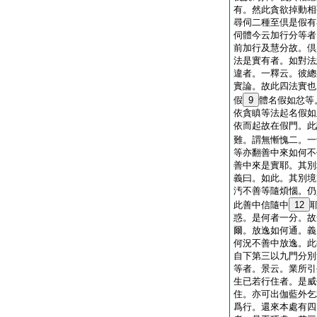
有。然此貪欲掉動相
尋伺二種至倶是假有
伺體今云加行分等者
前加行及慧分故。倶
法是實有者。如對法
違者。一釋云。彼總
實論。故此四法實也
假
9
體名假如忿等
依貪瞋等法起名假如
依而起故在假門。此
難。謂無慚愧二。一
等亦翻善中來如何不
善中來是實耶。其別
義曰。如此。其別境
汚不善等隨煩惱。仍
此善中信隨中
12
惑。是何者一分。故
爾。放逸如何通。義
何況不善中放逸。此
自下第三以九門分別
等者。景云。業所引
生已若行住者。是威
住。亦可出伽藍外乞
爲行。還來本處有四