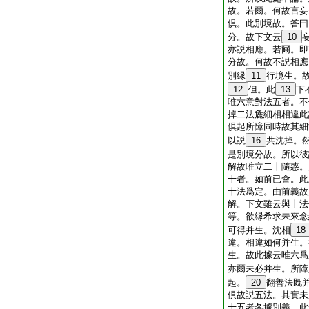
故。若爾。何故言妄
倶。此別境故。答曰
分。故下文云
10
亦説相應。若爾。即
分故。何故不説相應
別縁
11
行境生。
12
但。此
13
下
唯六意對法五者。不
掉二法麁細相相違此
倶起所障同時故其細
以説
16
共沈掉。
是別境分故。所以彼
解故唯立二十隨惑。
十者。如前已會。此
十法爲定。由前義故
解。下文雖云與十法
等。欲縁希求未來念
可得并生。沈相
18
違。相違如何并生。
生。故此據云唯六爲
亦爾未必并生。所障
起。
20
翻善法既
倶故説五法。其實未
十五者各據別義。此