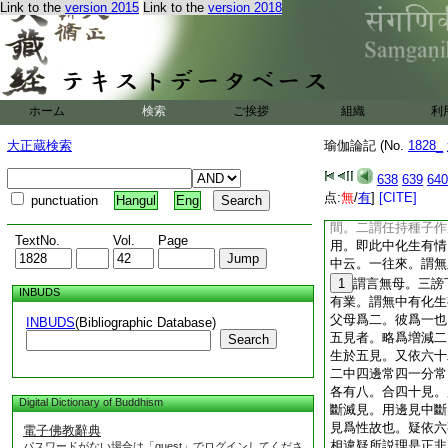
Link to the
version 2015
Link to the
version 2018
可無常是斷。増其斷
者。景云。此執戒禁
方便。是戒禁取計諸
因。是其見取。若不
因。乃至執餘有漏法
等。并是邪見。基云
ホーム
検索
ご挨拶
組織
利
猪鷄等
13
戒。非
小論。捐減事有四中
大正蔵検索
瑜伽論記 (No.
1828_
對法此中有五。謂施
謗果中同。謗作用中
638
639
640
彼世間。無母無父。
点:
無
/
有
]
[CITE]
punctuation
Hangul
Eng
中三結文。一謂謗異
間。二謂任持種子作
TextNo.
Vol.
Page
用。即此中化生有情
中云。一往來。謂無
1
謂言無母。三謗
INBUDS
有業。謂無中有化生
父母爲二。彼爲一也
INBUDS
(Bibliographic Database)
五見者。略爲増減二
Search
生於五見。又依六十
二中四邊常四一分常
各有八。合四十見。
Digital Dictionary of Buddhism
斷滅見。用邊見中斷
見爲性故也。疑依六
電子佛教辭典
相違疑所説理是正非
パスワードがない場合は「guest」でログインしてくださ