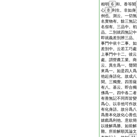
相明
6
和。香等闇
心
8
利生。非如身
例也。測云。一切無
名實物有。餘三無記
名假有。三品中。初
品。二別就四無記中
即就義差別辨三品。
事門中依十二事。如
差別中。云若工巧處
上事門中十二。彼云
處。謂營農工業。商
云。異生爲一。聲聞
來爲一。如是四人爲
他起身語化。故成八
聞。三獨覺。四菩薩
有八。基云。即合獨
佛爲一。四中各二者
有善無記不同而皆變
爲心。以非他可作故
有化身語。故分爲八
爲善本化故化心善也
嬉戲爲利他。意欲簡
以後解爲勝。如前解
難。所前解順其論文