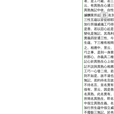
者。是工巧處。若三
云。有異熟生心通三
異熟無記中收。自性
據酬業所起
15
名
三性五蘊以皆從頼耶
加行所攝威儀工巧得
是善。若以惡心起是
變化是無記。其爲利
實義四皆通三性。今
生蘊。下三種有相簡
之。相應中。景云。
巧之事。是則一身業
刹那心。亦義具二種
記心於異熟生心上假
記不説與異熟心相應
工巧一心發二境。若
則不如是。故不違也
無記。若約待名言故
不待名言。並名實有
假有。景云。因是善
名異熟。此名實有。
所簡名異熟生。即名
中假立異熟生義。名
加行所生蘊中假立威
不廢餘三無記。於本