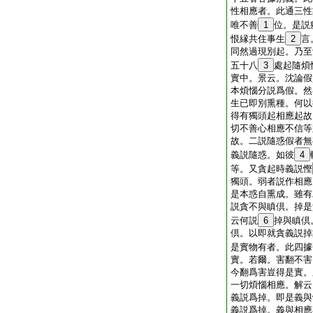
性相應者。此通三性
唯不善
1
位。是説
恨縁共住事生
2
言
同然過現別起。乃至
五十八
3
處起隨煩
實中。景云。沈論假
本煩惱分説爲假。然
生已即別熏種。何以
得有獨頭起相應起故
切不善心相應不信等
故。二説隨惑假者無
義説隨惑。如彼
4
等。又貪起時義説慳
獨頭。弱者説作相應
是本惑自熏成。雖有
説貪不與瞋倶。掉是
云何説
6
掉與瞋倶
倶。以即就貪義説掉
是實物有者。此四據
實。若爾。害翻不害
今翻爲害豈得是實。
一切煩惱相應。解云
義説爲掉。即是義與
義説爲掉。義與相應