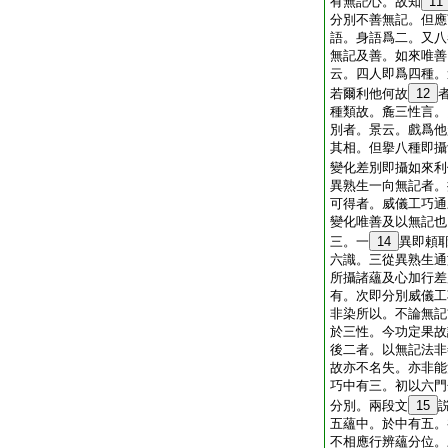
有無記心。故知
11
分別不善無記。但應
語。身語爲二。又八
無記及善。如來唯善
云。四人即爲四種。
若爾利他何故
12
種類故。麁三性言。
別者。景云。戲爲他
其相。但擧八種即攝
變化差別即攝如來利
異熟生一向無記者。
可得者。威儀工巧通
變化唯善及以無記也
三。一
14
異即頼
六識。三從異熟生通
所攝諸蘊及心加行差
有。次即分別威儀工
非染所以。不論無記
於三性。今功定果故
後二者。以無記法非
故亦不名失。亦非能
巧中有三。初以六門
分別。兩段文
15
五蘊中。於中有五。
不相應行辨蘊分位。