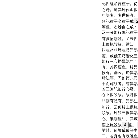
記四蘊名言種子。從
之時。隨其所作即假
巧等名。名世俗有。
無記種子名種子成
等種。次辨自在成＊
及一分加行無記種子
有實物別體。又云四
上假施設故。當知一
四蘊及相應蘊是異熟
蘊。威儀工巧變化三
加行三心於異熟生＊
有。其四蘊色。於異
假有。基云。於異熟
所法等。即如第八同
中而施設者。謂異熟
若三無記加行心發。
心上假設故。故是假
非別有體有。異熟生
加行。云何於上假施
類故。所餘三假異熟
心。無別種生。其威
塵上施設故
4
假。
業體。何故威儀等中
曰。若身各有表唯色