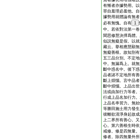
有慚者亦據勢用。以
罪自羞理必羞他。自
據勢用就體論有無者
必有無愧。自有
1
中。若依對法第一卷
聞思修慧決擇爲體。
似説無癡是假。以就
藏云。擧相應慧顯無
無癡善根。故知別有
五三品分別。不定地
中。無漏爲上。就無
斷中惑名中。後下惑
品者諸不定地所有善
斷上煩惱。言中品者
斷中煩惱。上品出世
法或由加行力等者。
行成上品名加行力。
上品名串習力。無始
等勝田施士用力發生
彼離欲清淨身起故成
上二界所有善心。又
心。第六善根生時依
戒修。修是四無量。
修者。除四無量外所