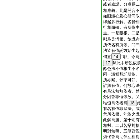
或者處説。分處爲二
相應義。此是開合不
如眼識心及心所同取
縁起多行解。各變相
行相而轉。有所依中
生。一是眼根。二是
那爲染汚根。餘識亦
所依名有所依。問曰
法皆有依託方始生起
何直
14
□耶。今
17
然此中所説依
餘色法不依根生不名
同一識種類託所依。
所亦爾。餘準可知。
誰無有依。何故心法
有爲法無無依者。然
分因皆非恒依故。又
唯恒爲依者爲
18
有名有依非餘法。或
衆所依根。能依之識
此解爲勝。第十明有
相對。二以苦樂對捨
明對無明。五明對涅
煩惱皆爲助伴互相對