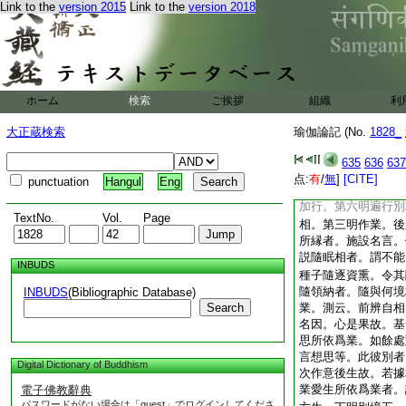
Link to the
version 2015
Link to the
version 2018
喜樂者。煖等善根在
聖道出離方便。欲界
得聖道者。正障所得
業亦名業纒者。謂惡
業等。又邪願業等者
外道求生天業等。別
ホーム
検索
ご挨拶
組織
利
樂著事業。二於三處
四邪願業。此即爲四
大正蔵検索
瑜伽論記 (No.
1828_
有六。泰云。一出家
家生喜心樂。三於得
635
636
637
便。故於聖道不立於
点:
有
/
無
]
[CITE]
punctuation
Hangul
Eng
出離及喜樂此是出家
加行。第六明遍行別
TextNo.
Vol.
Page
相。第三明作業。後
所縁者。施設名言。
説隨眠相者。謂不能
INBUDS
種子隨逐資熏。令其
隨領納者。隨與何境
INBUDS
(Bibliographic Database)
Search
業。測云。前辨自相
名因。心是果故。基
思所依爲業。如餘處
言想思等。此彼別者
Digital Dictionary of Buddhism
次作意後生故。若據
業愛生所依爲業者。
電子佛教辭典
パスワードがない場合は「guest」でログインしてくださ