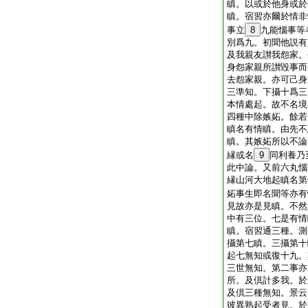
瞋。以或於他身或於
瞋。宿習亦爾於情非
事立
8
九能惱事等
別爲九。初聞他説有
及我親友讃我怨家。
身怨家親所讃毀事而
去怨家親。亦可己身
三準知。下攝十爲三
本情處起。故不名境
四種中除嫉妬。餘若
瞋名有情瞋。由先不
瞋。其嫉妬所以不論
縁或名
9
同利養乃
此中論。又前六丸惱
縁山河大地起瞋名第
妬事生即名聞等亦有
見故亦是見瞋。不然
中有三位。七是有情
瞋。宿習通三種。測
攝第七瞋。三攝第十
起七無知或復十九。
三世無知。第二事亦
所。及倶計多我。於
及倶三種無知。景云
彼異熟起受者見。於