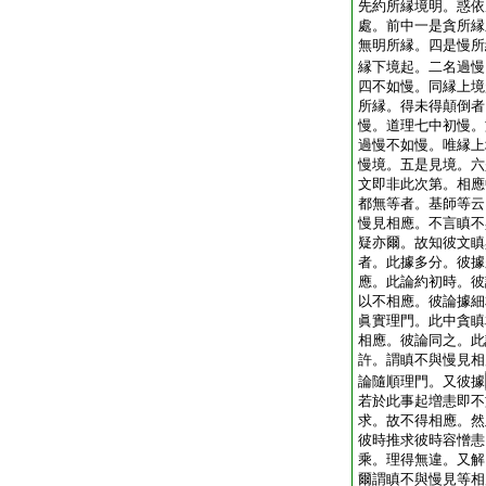
先約所縁境明。惑依
處。前中一是貪所縁
無明所縁。四是慢所
縁下境起。二名過慢
四不如慢。同縁上境
所縁。得未得顛倒者
慢。道理七中初慢。
過慢不如慢。唯縁上
慢境。五是見境。六
文即非此次第。相應
都無等者。基師等云
慢見相應。不言瞋不
疑亦爾。故知彼文瞋
者。此據多分。彼據
應。此論約初時。彼
以不相應。彼論據細
眞實理門。此中貪瞋
相應。彼論同之。此
許。謂瞋不與慢見相
論隨順理門。又彼據
若於此事起増恚即不
求。故不得相應。然
彼時推求彼時容憎恚
乘。理得無違。又解
爾謂瞋不與慢見等相