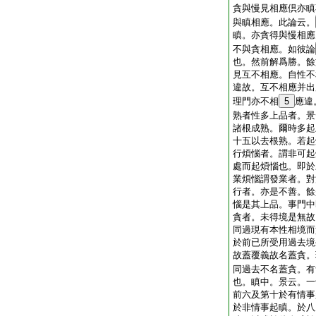
貪與慢見相應倶亦瞋
與瞋相應。此論云。
瞋。亦貪得與慢相應
不與貪相應。如彼論
也。然前解爲勝。餘
見互不相應。自性不
違故。互不相應并出
理門亦不相
5
應違
熟者性多上品者。景
諸根成熟。爾時多起
十五以去根熟。若起
行煩惱者。謂非可起
處而起煩惱也。即於
業煩惱謂發業者。對
行者。亦是不善。餘
惱是其上品。事門中
貪者。未得境是無故
同過現有本性相境而
於前已所受用過去境
故蓋覆義故名蓋貪。
同過去不名蓋貪。有
也。瞋中。景云。一
前六及第十於有情事
於非情事起瞋。於八