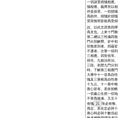
一切諸受煩惱相應。
惱相應。義齊所以相
伴是捨受。一切煩惱
爲助伴。煩惱於煩惱
受與無明皆能爲受煩
説。以此文證第四禪
爲支也。上來十門雜
第二總以三性攝四無
門分別解釋。於中初
切無差別者。四蘊皆
不通者。次擧一頌列
三相應。四世俗等。
得失。九能治所治。
三段。初歴九門分別
時。下解第三相應門
大乘中十一並爲自性
愧及三善根爲自性善
十九云。十一善中唯
善心皆有。若依初帙
一切處心生然一切地
不害爲後邊。又五十
有愧
21
等必有慚
爲定。若在定必與十
善心時必與十數倶起
無者據勢用増強者説