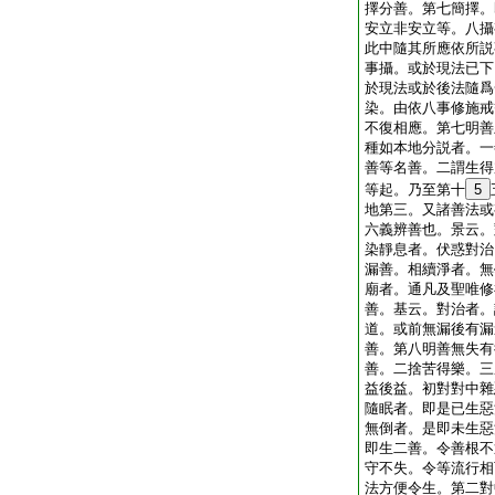
擇分善。第七簡擇。
安立非安立等。八攝
此中隨其所應依所説
事攝。或於現法已下
於現法或於後法隨爲
染。由依八事修施戒
不復相應。第七明善
種如本地分説者。一
善等名善。二謂生得
等起。乃至第十
5
地第三。又諸善法或
六義辨善也。景云。
染靜息者。伏惑對治
漏善。相續淨者。無
廟者。通凡及聖唯修
善。基云。對治者。
道。或前無漏後有漏
善。第八明善無失有
善。二捨苦得樂。三
益後益。初對對中雜
隨眠者。即是已生惡
無倒者。是即未生惡
即生二善。令善根不
守不失。令等流行相
法方便令生。第二對