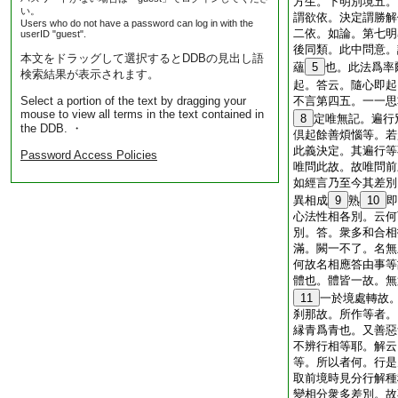
方生。下明別境五。
い。
謂欲依。決定謂勝解
Users who do not have a password can log in with the
二依。如論。第七明
userID "guest".
後同類。此中問意。
本文をドラッグして選択するとDDBの見出し語
蘊
5
也。此法爲率
検索結果が表示されます。
起。答云。隨心即起
Select a portion of the text by dragging your
不言第四五。一一思
mouse to view all terms in the text contained in
8
定唯無記。遍行
the DDB. ・
倶起餘善煩惱等。若
此義決定。其遍行等
Password Access Policies
唯問此故。故唯問前
如經言乃至今其差別
異相成
9
熟
10
即
心法性相各別。云何
別。答。衆多和合相
滿。闕一不了。名無
何故名相應答由事等
體也。體皆一故。無
11
一於境處轉故
刹那故。所作等者。
縁青爲青也。又善惡
不辨行相等耶。解云
等。所以者何。行是
取前境時見分行解種
變相分衆多差別。故