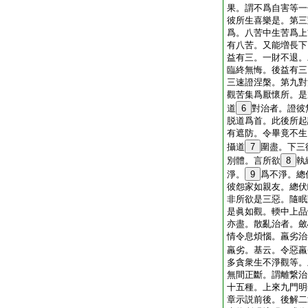
果。謂不爲自害等一
彼所生喜樂是。第三
爲。八苦中生苦爲上
有八苦。又能増長下
益有三。一財不退。
臨終無悔。後益有三
三速證涅槃。第九對
觀苦集爲厭懷所。是
道
6
對治者。證彼
脱道爲首。此後所起
有遮防。令畢竟不生
攝道
7
圍盡。下三
別體。言所欲
8
執
淨。
9
爲不淨。總
彼怨家如親友。總伏
非所欲是三惡。隨眠
是眞如觀。輭中上品
亦盡。散亂治者。斂
情令息煩惱。羸劣治
羸劣。基云。令惡羸
多貪衆生不淨觀等。
無間正斷。謂離繋治
十五種。上來九門明
章示説前後。後解二