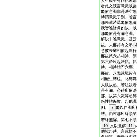
人空觀中有作執末那
者此文既言意識以染
能依意識非是法空無
縛謂意識了別。若言
那未滅若爲能依無漏
我智唯縁眞如故。以
那能依是有漏意識。
解脱非唯意識。基云
故。末那得有文勢
意彼未解相依起過行
那故第六起相縛。謂
第六於境起法執。執
縛。相縛體即六塵。
那故。八識縁境皆有
相能生縛也。此縛爲
人執故起。若法執者
是有漏。必待所依法
那。故第六識等起縛
惑性體麁故。起他識
例。
7
能以自識所
縛。由末那所縁順第
若縁無漏。第七不順
10
文以意解
11
他境起縛。言或頓不
名頓等。泰云此即釋