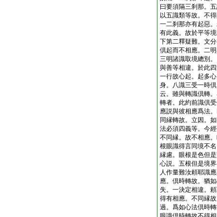
曰要須隔三刹那。五
以五識類等故。不得
一二刹那亦有起惡。
有此義。故於平等境
下第二釋疑難。文分
倶起而不相應。二明
三明諸識取境總別。
與善等相違。於此四
一行故心起。起多心
身。八識三受一時倶
云。雖與轉識倶轉。
轉者。此約前識倶受
應説與彼相應爲法。
同縁轉故。立因。如
法必須四義等。今經
不同縁。故不相應。
根眼識得言同境不名
縁慮。眼根是色但是
心説。五根但是境界
人作量難汝頼耶識應
應。倶時轉故。猶如
失。一決定相違。頼
得有相應。不同縁故
過。爲如心法倶時轉
眼識倶時轉故不得相