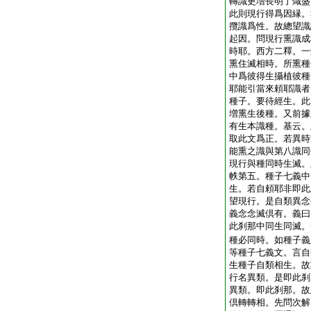
轉識更増長明了熾盛
此則現行得爲因縁。
攬識爲性。故總望識
起因。問現行熏識成
時耶。西方二釋。一
熏住滅相時。所熏種
中爲彼得生攝植彼種
耶能引當來頼耶識者
種子。要待經生。此
増熏生後種。又前據
有生本識種。基云。
取此文爲正。若異時
能熏之識與第八識同
現行與種同時生滅。
帙第五。種子七義中
生。若自頼耶非即此
望現行。是自類異念
義念念滅倶有。義曰
此刹那中同生同滅。
種必同時。如種子義
等種子七義文。言自
生種子自類相生。故
行名異類。是即此刹
異類。即此刹那。故
倶轉轉相。先問次解