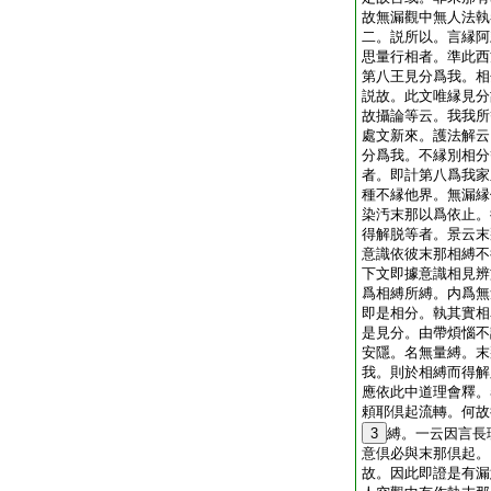
故無漏觀中無人法執
二。説所以。言縁阿
思量行相者。準此西
第八王見分爲我。相
説故。此文唯縁見分
故攝論等云。我我所
處文新來。護法解云
分爲我。不縁別相分
者。即計第八爲我家
種不縁他界。無漏縁
染汚末那以爲依止。
得解脱等者。景云末
意識依彼末那相縛不
下文即據意識相見辨
爲相縛所縛。内爲無
即是相分。執其實相
是見分。由帶煩惱不
安隱。名無量縛。末
我。則於相縛而得解
應依此中道理會釋。
頼耶倶起流轉。何故
3
縛。一云因言長
意倶必與末那倶起。
故。因此即證是有漏