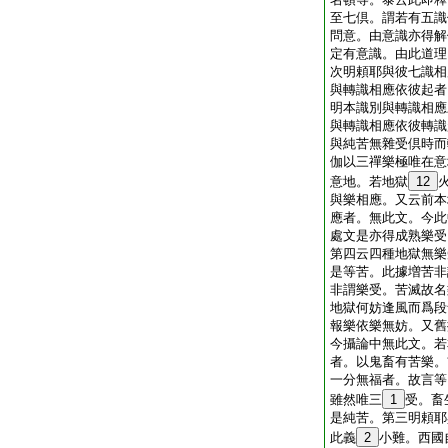
至七倶。謂若有五識
問意。由意識亦得解
定有意識。由此道理
次明頼耶與彼七識相
與轉識相應依彼起者
明本識別與轉識相應
與轉識相應依彼轉識
與純苦無雜受倶時而
伽以三禪樂極唯在意
意地。若地獄
12
與樂相應。又云前本
應者。無此文。今此
處文是亦得成熟樂受
第四云四種地獄無樂
是等苦。此據増苦非
非謂樂受。苦滅故名
地獄何妨逢風而爲段
報樂依樂無妨。又舊
今攝論中無此文。若
者。以鬼畜有苦樂。
一分無福者。故言等
雖然唯三
1
受。畜
是純苦。第三明頼耶
此義
2
小難。西國