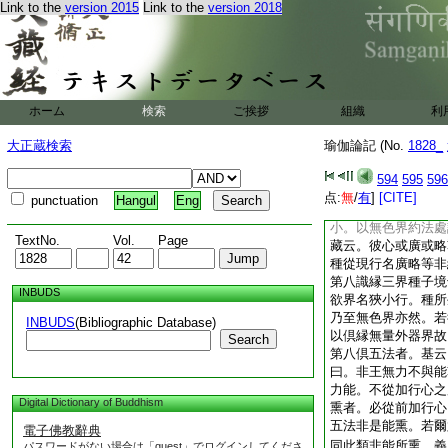
Link to the
version 2015
Link to the
version 2018
欲界一色界量。如初
有千四天下有一梵王
即覆千梵王界。第三
萬梵王之界。第四禪
王之界。故依第四靜
爲一色界爲一欲界。
ホーム
検索
ご挨拶
組織
利
慮。故言無量。非謂
禪十方得有無量諸三
大正蔵検索
瑜伽論記 (No.
1828_
三界。基云。此約身
有義。以
9
器外有
594
595
596
基又説以諸十八界多
点:
無
/
有
]
[CITE]
punctuation
Hangul
Eng
界無色無身以何爲
小。以無色界約法處
TextNo.
Vol.
Page
藏云。彼心或廣或略
種從現行名廣略等非
第八識縁三界種子境
INBUDS
欲界名狹小行。種所
乃至無色界亦然。若
INBUDS
(Bibliographic Database)
以倶縁無量外器界故
Search
第八倶五法者。基云
曰。非王無力不與能
力能。不從加行心之
Digital Dictionary of Buddhism
熏者。必從前加行心
五法非是能熏。若爾
電子佛教辭典
同此類非能所熏。義
パスワードがない場合は「guest」でログインしてくださ