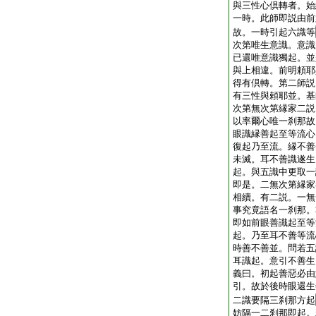
與三性心倶轉者。始
一時。此師即説由前
故。一時引起六識等
次第唯生意識。意識
已還唯意識獨起。並
與上相違。前明頼耶
得有倶轉。第二師説
有三性與頼耶並。基
次第無次第縁家二説
以率爾心唯一刹那故
眼識縁善起至等流心
復起乃至流。縁不善
未滅。耳不善識遂生
起。與五識中更取一
即是。二無次第縁家
相續。有二説。一無
事究竟語名一刹那。
即如前眼善識起至等
起。乃至耳不善等流
時善不善並。問若五
耳識起。意引不善生
義曰。初起善惡必由
引。故於後時眼還生
二識要隔三刹那方起
妨隔一二刹那即起。