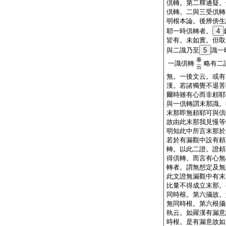
倶轉。第二釋通疑。
倶轉。二與三受倶轉
明根本論。後辨傍生
耶一時倶轉者。
4
皆有。未如實。但取
與二識乃至
5
識一
泰
一識倶轉
略有二
云
無。一後文云。或有
漢。若諸獨覺不退菩
爾時雖有心而非頼耶
與一倶轉謂末那識。
末那即無頼耶可與倶
故由此末那我見慢等
明知此中所言末那於
若於有漏觀中設有頼
轉。以此二證。證頼
得倶轉。而言有心無
轉者。謂無想定及無
此文證無漏觀中有末
比量不得成立末那。
同時根。第六攝故。
無同時根。第六根攝
執云。如羅漢有漏意
時根。是有漏意故如