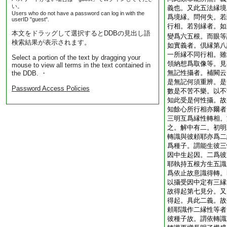
い。
義也。又此五法縁境
Users who do not have a password can log in with the
爲境縁。問何失。若
userID "guest".
行相。若別縁者。如
本文をドラッグして選択するとDDBの見出し語
變爲六五根。而眼等
検索結果が表示されます。
如實義者。倶縁第八
一所縁不同行相。雖
Select a portion of the text by dragging your
領納想爲取像等。見
mouse to view all terms in the text contained in
無記性攝者。補闕云
the DDB. ・
是無記何須重辨。是
Password Access Policies
數是不苦不樂。以不
知此受是何性攝。故
知餘心所行相亦爾者
三明互爲縁性轉相。
之。解中有二。初明
轉識與彼頼耶亦爲二
爲種子。謂能生彼三
因中生起因。二爲彼
耶執持五根方生五識
爲依止故意識得轉。
以攝受因中定有三縁
故得起第七見分。又
得起。具此二義。故
頼耶識作二縁性等者
彼種子故。謂依轉識