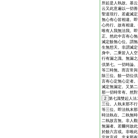
所起是人執故。基云
云又此意遍以一切善
聖道現行。若處滅定
無心有心皆相違。即
心尚行。故有相違。
唯有人我無法我。即
正。然此中言有心無
滅定餘無心位。謂無
生無想天。非謂滅定
身中。二乘皆入人空
行有漏之識。無漏之
倶第七。一切時論。
等三時無。而言常與
除三位。餘一切位倶
言有心定無心定者。
滅定無漏定。又第二
那一切時常有。然對
2
第七識雙起人法
三位。人執末那不行
等三位。即法執末那
時法執在。二執無時
二執故言無。非人觀
無漏者。若爾何故此
於餘六言或。非唯此
定故言或。非末那有