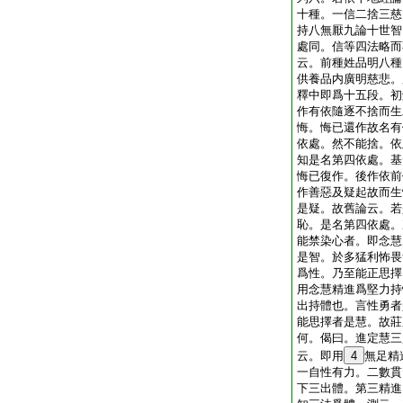
十種。一信二捨三慈
持八無厭九論十世智
處同。信等四法略而
云。前種姓品明八種
供養品内廣明慈悲。
釋中即爲十五段。初
作有依隨逐不捨而生
悔。悔已還作故名有
依處。然不能捨。依
知是名第四依處。基
悔已復作。後作依前
作善惡及疑起故而生
是疑。故舊論云。若
恥。是名第四依處。
能禁染心者。即念慧
是智。於多猛利怖畏
爲性。乃至能正思擇
用念慧精進爲堅力持
出持體也。言性勇者
能思擇者是慧。故莊
何。偈曰。進定慧三
云。即用
4
無足精
一自性有力。二數貫
下三出體。第三精進