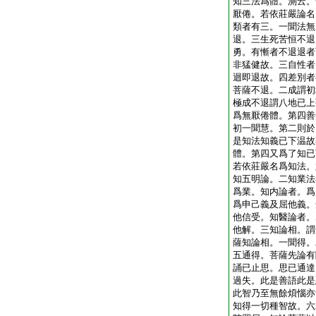
知三法爲體。測云。
厭倦。若依莊嚴論名
類者有三。一聞法無
退。三生死苦恒不退
勇。有慚者不退退者
非猛健故。三自性者
迴即退故。四差別者
菩薩不退。二成謂初
極成不退謂八地已上
爲無厭倦體。第四善
初一聞慧。第二則於
是知法知義已下温故
體。第四又爲了知已
若依莊嚴名爲知法。
知五明論。二知業法
爲業。知内論者。爲
爲申己義及屈他義。
他信受。知醫論者。
他解。三知論相。謂
薩知論相。一聞得。
五通得。菩薩先論有
誦已止思。思已通達
過失。此是善語此是
此智乃至無餘煩惱亦
知得一切種智故。六