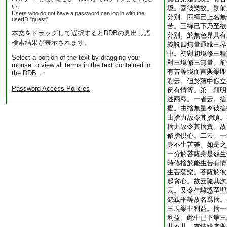
い。
境。喜彼樂故。則前
Users who do not have a password can log in with the
分別。四禪已上名無
userID "guest".
苦。三禪已下乃至欲
本文をドラッグして選択するとDDBの見出し語
分別。於無色界具有
検索結果が表示されます。
義説四無量通縁三界
中。初對初境修三種
Select a portion of the text by dragging your
對三境修三無量。前
mouse to view all terms in the text contained in
有苦等境而言與樂即
the DDB. ・
測云。但於蘊中假立
Password Access Policies
倒有情等。第二類明
述兩釋。一者云。捨
癡。由捨無量令彼捨
由捨力故令其捨瞋。
捨力故令其捨貪。故
修捨倶心。二云。一
身不生苦樂。如是之
一分於菩薩身是怨生
時修捨於能生苦有情
生菩薩樂。菩薩於彼
起貪心。故云隨其次
云。又令生離惑至聖
怨親平等故名爲捨。
三現樂非利益。捨一
利益。此中已下第三
共不共。有情縁者與