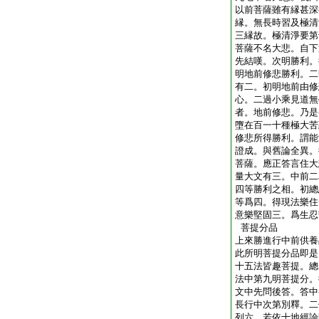
以前菩薩雖有縁甚深
縁。無長時習及極清
三縁故。極清淨要第
菩薩不名大悲。自下
先結嘆。次明勝利。
明地前修悲勝利。二
有二。初明地前由修
心。二過小乘見道無
者。地前修悲。乃是
墮在百一十種極大苦
修悲所得勝利。謂能
證成。與舊論全異。
菩薩。應正答言住大
量大文有三。中前二
四等勝利之相。初總
等爲四。得現法樂住
意樂堅固三。爲生忍
菩提分品
上來勝進行中前供養
此所明菩提分品即是
十五法皆趣菩提。總
法中第九明菩提分。
文中先問後答。答中
長行中次第別釋。二
列六。若依十地經論