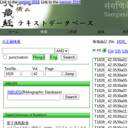
Link to the
version 2015
Link to the
version 2018
T1828_.42.0538c19
T1828_.42.0538c20
T1828_.42.0538c21
T1828_.42.0538c22
T1828_.42.0538c23
T1828_.42.0538c24
ホーム
検索
ご挨拶
組織
利
T1828_.42.0538c25
T1828_.42.0538c26
大正蔵検索
瑜伽論記 (No.
1828_
T1828_.42.0538c27
T1828_.42.0538c28
534
535
536
T1828_.42.0538c29
punctuation
Hangul
Eng
T1828_.42.0539a01
T1828_.42.0539a02
TextNo.
Vol.
Page
T1828_.42.0539a03
T1828_.42.0539a04
T1828_.42.0539a05
INBUDS
T1828_.42.0539a06
T1828_.42.0539a07
INBUDS
(Bibliographic Database)
T1828_.42.0539a08
Search
T1828_.42.0539a09
T1828_.42.0539a10
T1828_.42.0539a11
Digital Dictionary of Buddhism
T1828_.42.0539a12
T1828_.42.0539a13
電子佛教辭典
パスワードがない場合は「guest」でログインしてくださ
T1828_.42.0539a14