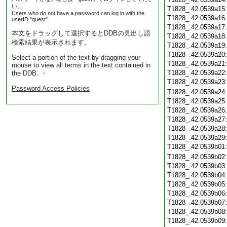
い。
T1828_.42.0539a15
Users who do not have a password can log in with the
T1828_.42.0539a16
userID "guest".
T1828_.42.0539a17
本文をドラッグして選択するとDDBの見出し語
T1828_.42.0539a18
検索結果が表示されます。
T1828_.42.0539a19
T1828_.42.0539a20
Select a portion of the text by dragging your
T1828_.42.0539a21
mouse to view all terms in the text contained in
T1828_.42.0539a22
the DDB. ・
T1828_.42.0539a23
Password Access Policies
T1828_.42.0539a24
T1828_.42.0539a25
T1828_.42.0539a26
T1828_.42.0539a27
T1828_.42.0539a28
T1828_.42.0539a29
T1828_.42.0539b01
T1828_.42.0539b02
T1828_.42.0539b03
T1828_.42.0539b04
T1828_.42.0539b05
T1828_.42.0539b06
T1828_.42.0539b07
T1828_.42.0539b08
T1828_.42.0539b09