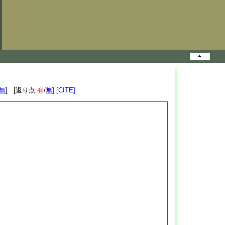
無
] [返り点:
有
/
無
]
[CITE]