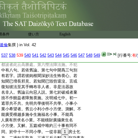
:
總説喜無記心。心法暫時不進義説懈怠忘
:
念。非隨煩惱故非染犯也。無違犯中有遭重
:
病等十句。言或有違犯説正法者欲將説者。
:
泰云。謂或耆長故來違犯説法。法師爲欲將
:
護説法者心故不起迎。第四他施資具憍慢
:
不受障他布施。第五他施重寶恒恨不受亦
用条件
使い方
English
:
障他施。生色可染者。金名生色。以始終不變
:
故。銀名可染。以可染變故。或
6
後知彼於施
遁倫
集撰 ) in Vol. 42
:
迷亂者。謂彼不欲施但由迷亂錯行施等。隨
:
捨隨受者。謂施主多樂施得財即施。若隨捨
537
538
539
540
541
542
543
544
545
546
547
548
549
[行番号:
有
/
:
即受。施主由是定當貧匱。故拒不受無犯。窣
:
都波者此云高勝處。第六慳法障法施。不犯
:
中有八句。若依舊論。第七句中開爲三句別
:
有若字。謂若彼鈍根聞深妙法生怖畏心。若
:
知聞已増長邪見。若知聞已毀呰退沒。言或
:
復知彼法至其手轉布非人者。非是法器故
:
名非人。舊論云向惡人説。第七於破戒者棄
:
捨不作饒益者障無畏施。次明戒七中。初一
:
遮罪共不共。先明共學後明不共學。小事小
:
業小希望者。舊云小利小作小方便。測解。不
:
能廣受檀越多施令生施福名小事。不能爲
:
人廣有所求名小業。不能積財廣攝衆生名
:
小方便。又解。五篇戒中唯約三十事有同不
:
同。於中十一不同小學。一從非親
1
房士乞
:
衣。二過知足取衣。三過三反六默
2
怠功素衣。