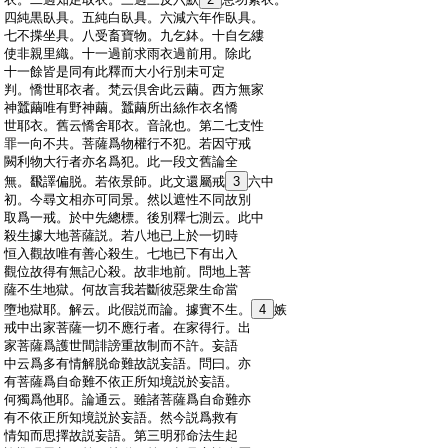
:
四純黒臥具。五純白臥具。六減六年作臥具。
:
七不揲坐具。八受畜寶物。九乞鉢。十自乞縷
:
使非親里織。十一過前求雨衣過前用。除此
:
十一餘皆是同有此釋而大小行別未可定
:
判。憍世耶衣者。梵云倶舍此云繭。西方無家
:
神蠶繭唯有野神繭。蠶繭所出絲作衣名憍
:
世耶衣。舊云憍舍耶衣。音訛也。第二七支性
:
罪一向不共。菩薩爲物權行不犯。若因守戒
:
闕利物大行者亦名爲犯。此一段文舊論全
:
無。飜譯偏脱。若依景師。此文還屬戒
3
六中
:
初。今尋文相亦可同景。然以遮性不同故別
:
取爲一戒。於中先總標。後別釋七測云。此中
:
殺生據大地菩薩説。若八地已上於一切時
:
恒入觀故唯有善心殺生。七地已下有出入
:
觀位故得有無記心殺。故非地前。問地上菩
:
薩不生地獄。何故言我若斷彼惡衆生命當
:
墮地獄耶。解云。此假説而論。據實不生。
4
嫉
:
戒中出家菩薩一切不應行者。在家得行。出
:
家菩薩爲護世間誹謗重故制而不許。妄語
:
中云爲多有情解脱命難故説妄語。問曰。亦
:
有菩薩爲自命難不依正所知境説於妄語。
:
何獨爲他耶。論通云。雖諸菩薩爲自命難亦
:
有不依正所知境説於妄語。然今説爲救有
:
情知而思擇故説妄語。第三明邪命法生起